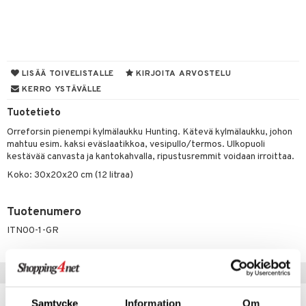
lot
ksiä & vastauksia
tyisveitset
& Baaritarvikkeet
mput
tuotetta
ttiöveitset
tolamput
aistus
 verkkokaupasta
rinta- & Vihannesveitset
tälamput
ustarvikkeet
LISÄÄ TOIVELISTALLE
KIRJOITA ARVOSTELU
KERRO YSTÄVÄLLE
kkuulaudat
Tuotetieto
päveitset
Orreforsin pienempi kylmälaukku Hunting. Kätevä kylmälaukku, johon
tsenteroittimet
mahtuu esim. kaksi eväslaatikkoa, vesipullo/termos. Ulkopuoli
kestävää canvasta ja kantokahvalla, ripustusremmit voidaan irroittaa.
tsisetit
Koko: 30x20x20 cm (12 litraa)
tsitarvikkeet
Tuotenumero
ITN00-1-GR
Vinkkejä sinulle
Samtycke
Information
Om