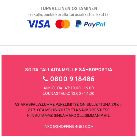
TURVALLINEN OSTAMINEN
laskulla, pankkikortilla tai asiakastilin kautta
SOITA TAI LAITA MEILLE SÄHKÖPOSTIA
0800 9 18486
AUKIOLOAJAT: 10.00 - 16.00
LOUNASTAUKO 13.00 - 14.00
ASIAKASPALVELUMME PUHELIMITSE ON SULJETTUNA 29.6.–
27.7. OTA MEIHIN YHTEYTTÄ SÄHKÖPOSTITSE
NIIN AUTAMME SINUA MAHDOLLISIMMAN PIAN.
INFO@SHOPPING4NET.COM