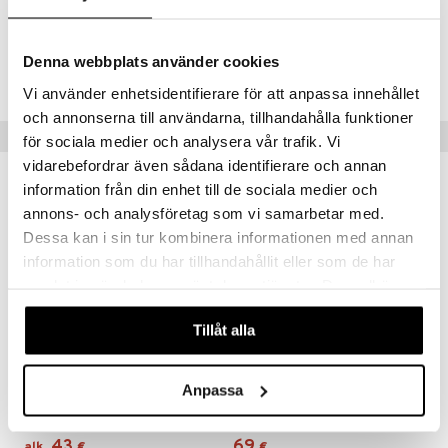
Tuotenumero
Denna webbplats använder cookies
IUB05-10-GA
Vi använder enhetsidentifierare för att anpassa innehållet
och annonserna till användarna, tillhandahålla funktioner
Suositut tuotteet
för sociala medier och analysera vår trafik. Vi
vidarebefordrar även sådana identifierare och annan
information från din enhet till de sociala medier och
annons- och analysföretag som vi samarbetar med.
Dessa kan i sin tur kombinera informationen med annan
information som du har tillhandahållit eller som de har
samlat in när du har använt deras tjänster. Du godkänner
våra cookies vid fortsatt användande av vår webbplats.
Tillåt alla
Saatavana useana vaihtoehtona
Anpassa
Zwitscherbox Soittorasia Linnunlaulu
Connect Monstera Astiasto
RELAXOUND
KOZIOL
43
69
alk.
€
€