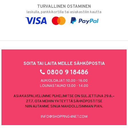
TURVALLINEN OSTAMINEN
laskulla, pankkikortilla tai asiakastilin kautta
SOITA TAI LAITA MEILLE SÄHKÖPOSTIA
0800 9 18486
AUKIOLOAJAT: 10.00 - 16.00
LOUNASTAUKO 13.00 - 14.00
ASIAKASPALVELUMME PUHELIMITSE ON SULJETTUNA 29.6.–
27.7. OTA MEIHIN YHTEYTTÄ SÄHKÖPOSTITSE
NIIN AUTAMME SINUA MAHDOLLISIMMAN PIAN.
INFO@SHOPPING4NET.COM