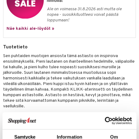
hinnoilla!
Ale on voimassa 31.8.2026 asti mutta ole
nopea - suosikkituotteesi voivat päästä
loppumaan!
Näe kaikki ale-löydöt »
Tuotetieto
Sen puhtaiden muotojen ansiosta tämä astiasto on inspiroiva
ensisilmäyksellä. Pieni lautanen on ihanteellinen hedelmille, välipaloille
tai kakulle, ja pieni kulho tulee nopeasti suosikiksesi muroille ja
jälkiruoille. Suuri lautanen minimalistisessa muotoilussa sopii
harmonisesti kaikkialle ja tekee vaikutuksen vankalla laadullaan ja
viileällä ulkonäöllään. Pieni kuppi istuu hyvin käteen ja on yllättävän
täydellinen ilman kahvaa. Kompakti KLIKK-aterinsetti on täydellinen
kumppani astiastoille. Astiasto on kestävä, kevyt ja pinottava, mikä
tekee siitä korvaamattoman kumppanin piknikille, leirintään ja
vaelluksille.
Mitat: 25,7 cm
Materiaali: Biokiertotaloudelliset termoplastit ja puukuitu, 100%
kierrätettävä materiaali.
Samtycke
Information
Om
Ohjeet: Konepesun kestävä