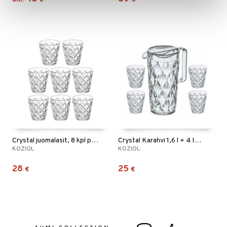
Crystal juomalasit, 8 kpl pakkaus
Crystal Karahvi 1,6 l + 4 lasia
KOZIOL
KOZIOL
28
25
€
€