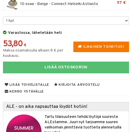
iköt & Lyhdyt
57 €
spalvelu
10 osaa - Beige - Connect Helsinki Astiasto
tyisveitset
& Baaritarvikkeet
lot
ksiä & vastauksia
ttiöveitset
mput
tuotetta
rinta- & Vihannesveitset
tolamput
aistus
Varastossa, lähetetään heti
 verkkokaupasta
kkuulaudat
tälamput
ustarvikkeet
53,80
€
ILMAINEN TOIMITUS!
päveitset
Maksa osamaksulla alkaen 8 € per
kuukausi.
tsenteroittimet
LISÄÄ OSTOSKORIIN
tsisetit
tsitarvikkeet
LISÄÄ TOIVELISTALLE
KIRJOITA ARVOSTELU
KERRO YSTÄVÄLLE
ALE - on aika napsauttaa löydöt kotiin!
Tartu tilaisuuteen tehdä löytöjä suuresta
ALEstamme. Juuri nyt tarjoamme suuren
valikoiman jännittäviä tuotteita alennetuilla