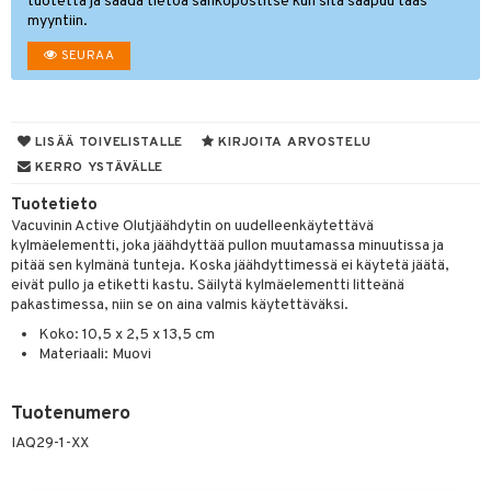
tuotetta ja saada tietoa sähköpostitse kun sitä saapuu taas
myyntiin.
tyisveitset
& Baaritarvikkeet
SEURAA
ttiöveitset
ktroniikka
rinta- & Vihannesveitset
one
LISÄÄ TOIVELISTALLE
KIRJOITA ARVOSTELU
kkuulaudat
uone
uoneen sisustus
KERRO YSTÄVÄLLE
päveitset
one
oneen tarvikkeita
oneen koristelu
Tuotetieto
tsenteroittimet
Vacuvinin Active Olutjäähdytin on uudelleenkäytettävä
a
oneen tekstiilit
 huonekalut
& Saalit
kylmäelementti, joka jäähdyttää pullon muutamassa minuutissa ja
tsisetit
pitää sen kylmänä tunteja. Koska jäähdyttimessä ei käytetä jäätä,
 lamput
tyynyt
eivät pullo ja etiketti kastu. Säilytä kylmäelementti litteänä
tsitarvikkeet
pakastimessa, niin se on aina valmis käytettäväksi.
uoneen säilytys
t
it & Koukut
Koko: 10,5 x 2,5 x 13,5 cm
anasetit
uoneen tekstiilit
uotteet
risteet
Materiaali: Muovi
anat & Tyynyliinat
ttöön
lytys
elu
 tekstiilit
Tuotenumero
nyt & Peitot
kut
mot & Veistokset
s
iköt & Lyhdyt
tyynyt
 Grillaustarvikkeet
IAQ29-1-XX
nsäilytys & Korit
lot
huonekalut
oneen tekstiilit
 & hyönteissuoja
iköt & Lyhdyt
spalvelu