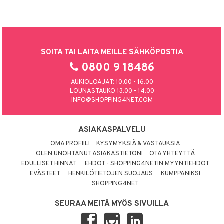
SOITA TAI LAITA MEILLE SÄHKÖPOSTIA
0800 9 18486
AUKIOLOAJAT: 10.00 - 16.00
LOUNASTAUKO 13.00 - 14.00
INFO@SHOPPING4NET.COM
ASIAKASPALVELU
OMA PROFIILI
KYSYMYKSIÄ & VASTAUKSIA
OLEN UNOHTANUT ASIAKASTIETONI
OTA YHTEYTTÄ
EDULLISET HINNAT
EHDOT - SHOPPING4NETIN MYYNTIEHDOT
EVÄSTEET
HENKILÖTIETOJEN SUOJAUS
KUMPPANIKSI
SHOPPING4NET
SEURAA MEITÄ MYÖS SIVUILLA