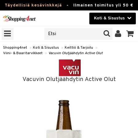
Täydellisiä kesävinkkejä
-
Ilmainen toimitus yli 50 €
Koti & Sisustus
ERKKEJÄ
Kauneudenhoito
JAT
UOTTEITA
Piilolinssit
Shopping4net
»
Koti & Sisustus
»
Keittiö & Tarjoilu
»
Viini- & Baaritarvikkeet
»
Vacuvin Olutjäähdytin Active Olut
Luontaistuotteet
 Tarjoilu
Apteekki
et
Vacuvin Olutjäähdytin Active Olut
 & Karahvit
Fitness
säilytys
Koti & Sisustus
ekstiilit
Lelut, Lapsi & Vauva
välineet
Tuotemerkkejä
oneet
Kampanjat
vi, Tee & Espresso
 Mukit