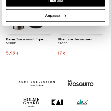
Tillåt alla
Anpassa
Benny Snapsimukit 4-pack nahkakotelossa
Blue Italian lasinalunen
DORRE
SPODE
5,99
17
€
€