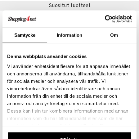
jat
s & Hyllyt
timet
lot
Suositut tuotteet
ksiä & vastauksia
al Art
karit & Koukut
ynttilät
n ruokinta
mput
tuotetta
ukut
lyt
tolamput
oneen tekstiilit
aistus
 verkkokaupasta
näkoristeet
nsäilytys & Korit
tälamput
anasetit
avälineet
ustarvikkeet
Samtycke
Information
Om
sit
anat & Tyynyliinat
 Peitteet
nyt & Peitot
Denna webbplats använder cookies
maelämä
Vi använder enhetsidentifierare för att anpassa innehållet
aistus
och annonserna till användarna, tillhandahålla funktioner
för sociala medier och analysera vår trafik. Vi
Airtender Tyhjiösulkija + 3 kpl korkkeja
Barry Jääpalasanko kannella, termo
vidarebefordrar även sådana identifierare och annan
AIRTENDER
DORRE
information från din enhet till de sociala medier och
13
26,89
€
€
annons- och analysföretag som vi samarbetar med.
Dessa kan i sin tur kombinera informationen med annan
information som du har tillhandahållit eller som de har
samlat in när du har använt deras tjänster. Du godkänner
våra cookies vid fortsatt användande av vår webbplats.