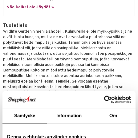
Näe kaikki ale-löydöt »
Tuotetieto
Wildlife Gardenin mehiläishotelli. Kuhnureilla ei ole myrkkypiikkiä ja ne
eivät tuota hunajaa, mutta ne ovat arvokkaita puutarhassa sillä ne
pölyttävät hedelmäpuita ja kukkia. Tämän takia on hyvä asentaa
mehiläishotelli, jotta niillä on asuinpaikka. Mehiläiskanta on
vähenemässä ja uskotaan, että se johtuu luonnollisten pesäpaikkojen
puutteesta. Mehiläishotelli on täynnä bambuputkia, jotka korvaavat
mehiläisen luonnollisia asuinpaikkoja puussa tai kannoissa.
Bambuputkne koko on mitoitettu hedelmäpuita polyttäville
mehiläisille. Mehiläishotelli tulee asentaa aurinkoiseen paikkaan,
mieluusti etelää kohti esim. seinälle. Se voidaan asentaa
nektaripitoisten kasvien tai hedelmäpuiden lähettyville, joten se
edistää mehiläisten pölytystyötä. Aseta mieluusti useampia -
luonnollisista asuinpaikoista on suuri pula ja nämä mehiläishotellit
auttavat.
Materiaali: Massiivipuu, ympäristöystävällinen maali, bambuputket
Samtycke
Information
Om
Mitat: 160 x 160 x 216 mm
Asennus: Kiinnitysruuvit mukana
Denna webbplats använder cookies