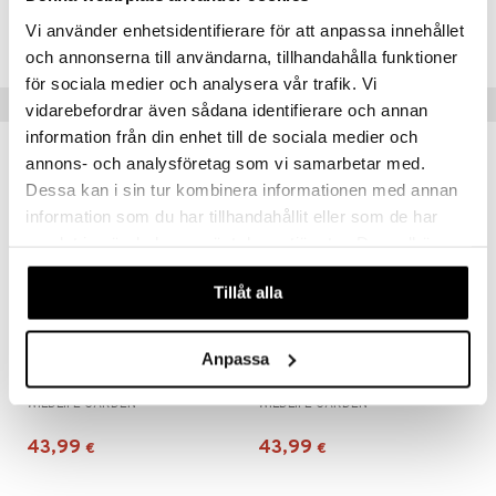
Tuotenumero
Vi använder enhetsidentifierare för att anpassa innehållet
IAL34-1-RE
och annonserna till användarna, tillhandahålla funktioner
för sociala medier och analysera vår trafik. Vi
Vinkkejä sinulle
vidarebefordrar även sådana identifierare och annan
information från din enhet till de sociala medier och
annons- och analysföretag som vi samarbetar med.
Dessa kan i sin tur kombinera informationen med annan
information som du har tillhandahållit eller som de har
samlat in när du har använt deras tjänster. Du godkänner
våra cookies vid fortsatt användande av vår webbplats.
Tillåt alla
Saatavana useana vaihtoehtona
Saatavana useana vaihtoehtona
Anpassa
Oravansyötin
Perhospönttö
WILDLIFE GARDEN
WILDLIFE GARDEN
43,99
43,99
€
€