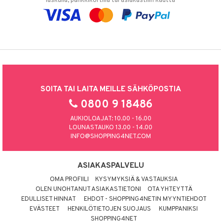
laskulla, pankkikortilla tai asiakastilin kautta
SOITA TAI LAITA MEILLE SÄHKÖPOSTIA
0800 9 18486
AUKIOLOAJAT: 10.00 - 16.00
LOUNASTAUKO 13.00 - 14.00
INFO@SHOPPING4NET.COM
ASIAKASPALVELU
OMA PROFIILI
KYSYMYKSIÄ & VASTAUKSIA
OLEN UNOHTANUT ASIAKASTIETONI
OTA YHTEYTTÄ
EDULLISET HINNAT
EHDOT - SHOPPING4NETIN MYYNTIEHDOT
EVÄSTEET
HENKILÖTIETOJEN SUOJAUS
KUMPPANIKSI
SHOPPING4NET