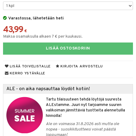
iköt & Lyhdyt
spalvelu
tyisveitset
& Baaritarvikkeet
lot
ksiä & vastauksia
Varastossa, lähetetään heti
ttiöveitset
mput
tuotetta
43,99
rinta- & Vihannesveitset
€
tolamput
aistus
Maksa osamaksulla alkaen 7 € per kuukausi.
 verkkokaupasta
kkuulaudat
tälamput
ustarvikkeet
LISÄÄ OSTOSKORIIN
päveitset
tsenteroittimet
LISÄÄ TOIVELISTALLE
KIRJOITA ARVOSTELU
tsisetit
KERRO YSTÄVÄLLE
tsitarvikkeet
ALE - on aika napsauttaa löydöt kotiin!
Tartu tilaisuuteen tehdä löytöjä suuresta
ALEstamme. Juuri nyt tarjoamme suuren
valikoiman jännittäviä tuotteita alennetuilla
hinnoilla!
Ale on voimassa 31.8.2026 asti mutta ole
nopea - suosikkituotteesi voivat päästä
loppumaan!