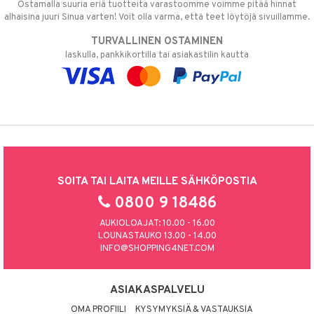
Ostamalla suuria eriä tuotteita varastoomme voimme pitää hinnat
alhaisina juuri Sinua varten! Voit olla varma, että teet löytöjä sivuillamme.
TURVALLINEN OSTAMINEN
laskulla, pankkikortilla tai asiakastilin kautta
SOITA TAI LAITA MEILLE SÄHKÖPOSTIA
0800 9 18486
AUKIOLOAJAT: 10.00 - 16.00
LOUNASTAUKO 13.00 - 14.00
INFO@SHOPPING4NET.COM
ASIAKASPALVELU
OMA PROFIILI
KYSYMYKSIÄ & VASTAUKSIA