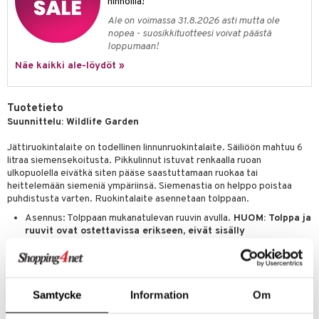
hinnoilla!
Ale on voimassa 31.8.2026 asti mutta ole
nopea - suosikkituotteesi voivat päästä
loppumaan!
Näe kaikki ale-löydöt »
Tuotetieto
Suunnittelu: Wildlife Garden
Jättiruokintalaite on todellinen linnunruokintalaite. Säiliöön mahtuu 6
litraa siemensekoitusta. Pikkulinnut istuvat renkaalla ruoan
ulkopuolella eivätkä siten pääse saastuttamaan ruokaa tai
heittelemään siemeniä ympäriinsä. Siemenastia on helppo poistaa
puhdistusta varten. Ruokintalaite asennetaan tolppaan.
Asennus: Tolppaan mukanatulevan ruuvin avulla.
HUOM: Tolppa ja
ruuvit ovat ostettavissa erikseen, eivät sisälly
Materiaali: Jauhelakattu teräs
Koko: 22 x 42 cm.
Pakattuna hienoon pakkaukseen.
Tilavuus 6 L.
Samtycke
Information
Om