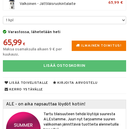
iköt & Lyhdyt
65,99 €
spalvelu
Valkoinen - Jättiläisruokintalaite
tyisveitset
& Baaritarvikkeet
lot
ksiä & vastauksia
ttiöveitset
mput
tuotetta
rinta- & Vihannesveitset
tolamput
aistus
Varastossa, lähetetään heti
 verkkokaupasta
kkuulaudat
tälamput
ustarvikkeet
65,99
€
ILMAINEN TOIMITUS!
päveitset
Maksa osamaksulla alkaen 9 € per
kuukausi.
tsenteroittimet
LISÄÄ OSTOSKORIIN
tsisetit
tsitarvikkeet
LISÄÄ TOIVELISTALLE
KIRJOITA ARVOSTELU
KERRO YSTÄVÄLLE
ALE - on aika napsauttaa löydöt kotiin!
Tartu tilaisuuteen tehdä löytöjä suuresta
ALEstamme. Juuri nyt tarjoamme suuren
valikoiman jännittäviä tuotteita alennetuilla