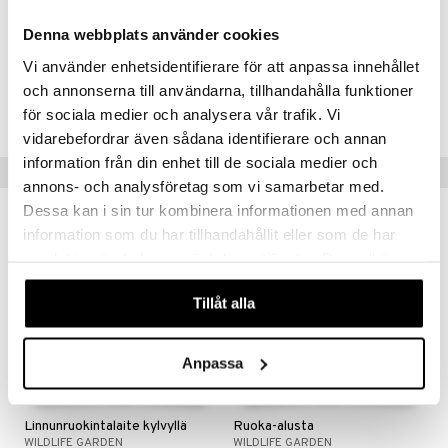
Denna webbplats använder cookies
Vi använder enhetsidentifierare för att anpassa innehållet
Tuotenumero
och annonserna till användarna, tillhandahålla funktioner
IAC50-1-SV
för sociala medier och analysera vår trafik. Vi
vidarebefordrar även sådana identifierare och annan
information från din enhet till de sociala medier och
Vinkkejä sinulle
annons- och analysföretag som vi samarbetar med.
Dessa kan i sin tur kombinera informationen med annan
information som du har tillhandahållit eller som de har
samlat in när du har använt deras tjänster. Du godkänner
våra cookies vid fortsatt användande av vår webbplats.
Tillåt alla
Anpassa
Saatavana useana vaihtoehtona
Saatavana useana vaihtoehtona
Linnunruokintalaite kylvyllä
Ruoka-alusta
WILDLIFE GARDEN
WILDLIFE GARDEN