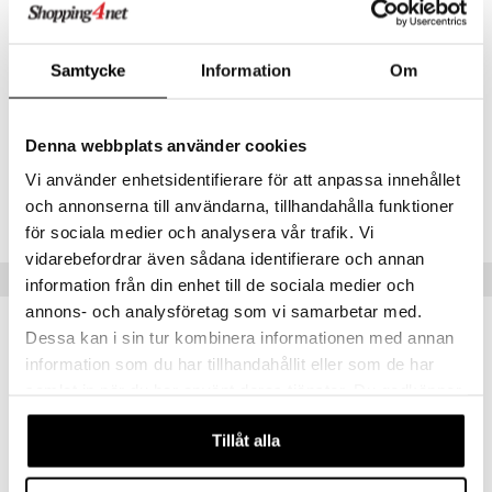
Infralämmössä ei ole katkaisunappia, ainoastaan johto.
Normaalisti asennetaan ja hankitaan virrankatkaisija/kontakti
soveliaaseen paikkaan, josta sen voi laittaa päälle ja sulkea.
Samtycke
Information
Om
Mitat: 480 x 120 x 120 mm (PxKxS).
Jännite: 220-240V.
Denna webbplats använder cookies
Vi använder enhetsidentifierare för att anpassa innehållet
Tuotenumero
och annonserna till användarna, tillhandahålla funktioner
ITC15-1-WI
för sociala medier och analysera vår trafik. Vi
vidarebefordrar även sådana identifierare och annan
Suositut tuotteet
information från din enhet till de sociala medier och
annons- och analysföretag som vi samarbetar med.
Dessa kan i sin tur kombinera informationen med annan
information som du har tillhandahållit eller som de har
samlat in när du har använt deras tjänster. Du godkänner
våra cookies vid fortsatt användande av vår webbplats.
Tillåt alla