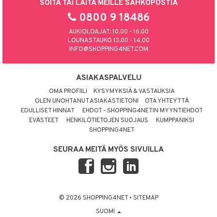
SOITA TAI LAITA MEILLE SÄHKÖPOSTIA
0800 9 18486
AUKIOLOAJAT: 10.00 - 16.00
LOUNASTAUKO 13.00 - 14.00
INFO@SHOPPING4NET.COM
ASIAKASPALVELU
OMA PROFIILI
KYSYMYKSIÄ & VASTAUKSIA
OLEN UNOHTANUT ASIAKASTIETONI
OTA YHTEYTTÄ
EDULLISET HINNAT
EHDOT - SHOPPING4NETIN MYYNTIEHDOT
EVÄSTEET
HENKILÖTIETOJEN SUOJAUS
KUMPPANIKSI
SHOPPING4NET
SEURAA MEITÄ MYÖS SIVUILLA
© 2026 SHOPPING4NET
•
SITEMAP
SUOMI