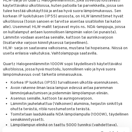
iköt & Lyhdyt
HLW-sarja on Quartz Halogeenilämmitin, joka soveltuu loistavasti
spalvelu
käytettäväksi ulkotiloissa, kuten patioilla tai parvekkeilla, jossa sen
tyisveitset
& Baaritarvikkeet
lot
tulee kestää ulkokäyttöä ja antaa hyvä suora lämpömukavuus. Sen
ksiä & vastauksia
korkean IP luokituksen (IP55) ansiosta, on HLW lämmittimet hyvät
ttiöveitset
mput
ulkotiloissa (toisin sanoen ei tarvitse asentaa sisätiloihin tai katon
tuotetta
alle). Useimmat HLW-mallit tarjoavat myös ns. NDA-lamppuja, joissa
rinta- & Vihannesveitset
tolamput
aistus
on kultalamput antaen luonnollisen lämpimän valon (ei punaista).
 verkkokaupasta
Lämmitin voidaan asentaa seinälle, kattoon tai aurinkovarjoon
kkuulaudat
tälamput
ustarvikkeet
(lisätarvike varjoon kiinnityksessä tarpeellinen).
HLW- sarja on saatavana valkoisena, mustana tai hopeisena. Niissä on
päveitset
useita erilaisia vaikutuksia. Vaihtolamppuja saatavilla.
tsenteroittimet
Quartz Halogeenilämmitin 1000W sopii täydellisesti käytettäväksi
ulkotiloissa, jossa hyvä muotoilu, luonnollinen valo ja hyvä suora
tsisetit
lämpömukavuus ovat tärkeitä ominaisuuksia.
tsitarvikkeet
Korkea IP luokitus (IP55) turvalliseen ulkotila-asennukseen.
Avoin rakenne ilman lasia lampun edessä antaa paremman
lämmönjakautumisen ja pidemmän lämpölampun eliniän.
Asennus seinälle, kattoon tai auringonvarjoon.
Lämmitin jauhelakattua (Valkoinen) alumiinia, heijastin sinkittyä
ohutta terästä, ritilä ruostumatonta terästä.
Toimitetaan laadukkaalla NDA lämpölampulla (1000W), täydellinen
seinäkiinnityssetti.
Lämpölampun elinikä on taattu 5000 tunniksi (vaihdettava).
Toimitetaan 3 metrin lämmönkestävällä johdolla.