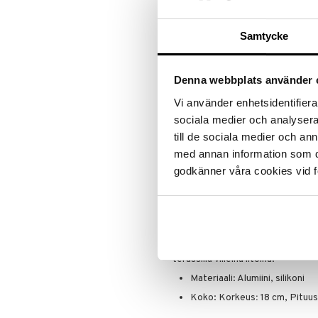
ALE - on aika napsautta
Leipäveitset
Veitsenteroittimet
Tartu tila
Samtycke
Veitsisetit
nyt tarjoa
alennetuill
Veitsitarvikkeet
Ale on voi
Denna webbplats använder 
suosikkitu
Vi använder enhetsidentifierar
Näe kaikk
sociala medier och analysera 
till de sociala medier och a
Tuotetieto
med annan information som du 
Eva Solon seinään kiinnitettävä t
godkänner våra cookies vid f
lämmön. HeatUp -lämmitin on hel
kaukosäätimen avulla. Valitse l
terassilämmitin sisältää innovati
miellyttävämmän valon kuin aiem
vähentää C02-käyttöäsi verrattun
tuhlaa energiaa. Säänkestävä, vu
terassilla viileinä iltoina.
Materiaali: Alumiini, silikoni
Koko: Korkeus
:
18 cm, Pituus