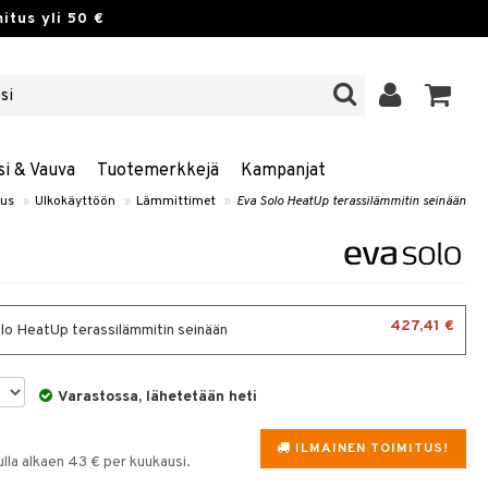
itus yli 50 €
si & Vauva
Tuotemerkkejä
Kampanjat
tus
»
Ulkokäyttöön
»
Lämmittimet
»
Eva Solo HeatUp terassilämmitin seinään
427,41 €
lo HeatUp terassilämmitin seinään
Varastossa, lähetetään heti
ILMAINEN TOIMITUS!
la alkaen 43 € per kuukausi.