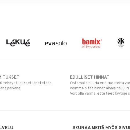
MITUKSET
EDULLISET HINNAT
00 tehdyt tilaukset lähetetään
Ostamalla suuria eriä tuotteita 
mana päivänä
voimme pitää hinnat alhaisina juuri
Voit olla varma, että teet löytöjä 
LVELU
SEURAA MEITÄ MYÖS SIVU