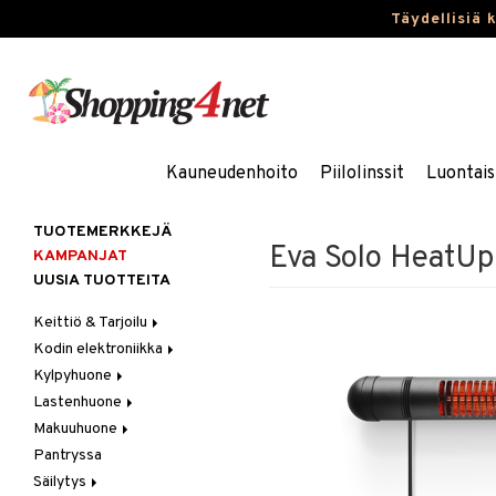
Täydellisiä 
Kauneudenhoito
Piilolinssit
Luontais
TUOTEMERKKEJÄ
Eva Solo HeatUp
KAMPANJAT
UUSIA TUOTTEITA
Keittiö & Tarjoilu
Kodin elektroniikka
Aterimet
Kylpyhuone
Kannut & Karahvit
Ääni
Lastenhuone
Keittiösäilytys
Kylpyhuoneen sisustus
Makuuhuone
Keittiötekstiilit
Kylpyhuoneen tarvikkeita
Kylpyhuoneen koristelu
Pantryssa
Keittiövälineet
Kylpyhuoneen tekstiilit
Lasten huonekalut
Huovat & Saalit
Säilytys
Kodinkoneet
Lasten lamput
Koristetyynyt