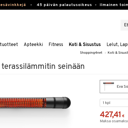
kesävinkkejä
-
45 päivän palautusoikeus -
Ilmainen toim
tuotteet
Apteekki
Fitness
Koti & Sisustus
Lelut, Lap
Shopping4net
»
Koti & Sisus
 terassilämmitin seinään
Eva So
427,41
€
Maksa osamaksul