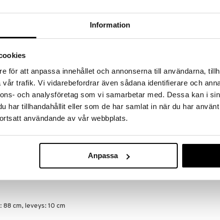
a löydöt kotiin!
isuuteen tehdä löytöjä suuresta ALEstamme. Juuri
Information
mme suuren valikoiman jännittäviä tuotteita
a hinnoilla!
massa 31.8.2026 asti mutta ole nopea -
cookies
otteesi voivat päästä loppumaan!
e för att anpassa innehållet och annonserna till användarna, tillh
i ale-löydöt »
vår trafik. Vi vidarebefordrar även sådana identifierare och anna
nnons- och analysföretag som vi samarbetar med. Dessa kan i sin
har tillhandahållit eller som de har samlat in när du har använt
Eva Solo Hea
erassilämmitin antaa optimaalisen ja suunnatun
ortsatt användande av vår webbplats.
terassilämmiti
ppokäyttöinen ja asetat voimakkuuden
EVA SOLO
ämpötiloista 825, 1650 ja 2500 W. Huomaamaton
427,41
iviset ULG+-lämpöputket, jotka antavat
€
man sukupolven lämmittimet. Terassilämmitin
Anpassa
a kaasulämmittimeen, koska se on elektroninen eikä
oden ympäri. Pidennä kesää lisäämällä lämpöä
: 88 cm, leveys: 10 cm