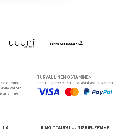
TURVALLINEN OSTAMINEN
varastoomme
laskulla, pankkikortilla tai asiakastilin kautta
 Sinua varten!
sivuillamme.
ILLA
ILMOITTAUDU UUTISKIRJEEMME