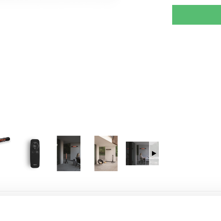
RJOITA ARVOSTELU
KERRO YSTÄVÄLLE