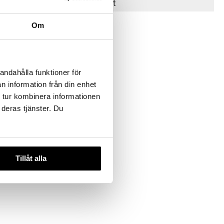
Suositut tuotteet
Om
andahålla funktioner för
n information från din enhet
 tur kombinera informationen
 deras tjänster. Du
tUp
n seinään
Tillåt alla