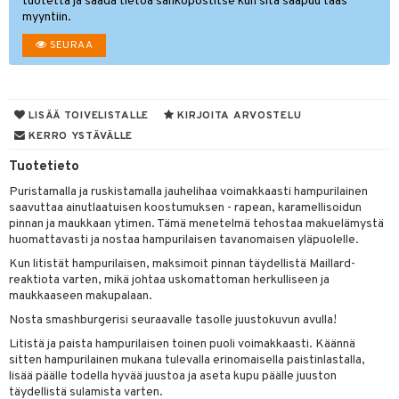
iköt & Lyhdyt
tuotetta ja saada tietoa sähköpostitse kun sitä saapuu taas
spalvelu
myyntiin.
tyisveitset
& Baaritarvikkeet
lot
ksiä & vastauksia
SEURAA
ttiöveitset
mput
tuotetta
rinta- & Vihannesveitset
tolamput
aistus
 verkkokaupasta
LISÄÄ TOIVELISTALLE
KIRJOITA ARVOSTELU
kkuulaudat
tälamput
ustarvikkeet
KERRO YSTÄVÄLLE
päveitset
Tuotetieto
tsenteroittimet
Puristamalla ja ruskistamalla jauhelihaa voimakkaasti hampurilainen
saavuttaa ainutlaatuisen koostumuksen - rapean, karamellisoidun
tsisetit
pinnan ja maukkaan ytimen. Tämä menetelmä tehostaa makuelämystä
huomattavasti ja nostaa hampurilaisen tavanomaisen yläpuolelle.
tsitarvikkeet
Kun litistät hampurilaisen, maksimoit pinnan täydellistä Maillard-
reaktiota varten, mikä johtaa uskomattoman herkulliseen ja
maukkaaseen makupalaan.
Nosta smashburgerisi seuraavalle tasolle juustokuvun avulla!
Litistä ja paista hampurilaisen toinen puoli voimakkaasti. Käännä
sitten hampurilainen mukana tulevalla erinomaisella paistinlastalla,
lisää päälle todella hyvää juustoa ja aseta kupu päälle juuston
täydellistä sulamista varten.