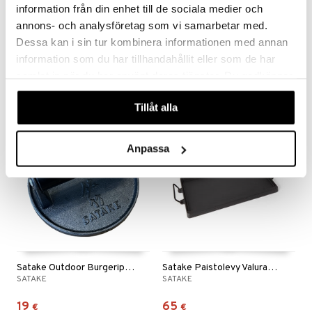
information från din enhet till de sociala medier och
annons- och analysföretag som vi samarbetar med.
Flambadou Churraso
Hally Hampurilaispaino
Dessa kan i sin tur kombinera informationen med annan
FORGED
DORRE
information som du har tillhandahållit eller som de har
62,99
13,99
€
€
samlat in när du har använt deras tjänster. Du godkänner
våra cookies vid fortsatt användande av vår webbplats.
Tillåt alla
Anpassa
Satake Outdoor Burgeriprässi
Satake Paistolevy Valurauta
SATAKE
SATAKE
19
65
€
€