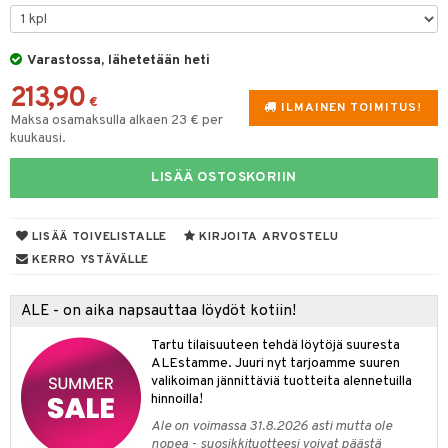
iköt & Lyhdyt
spalvelu
tyisveitset
& Baaritarvikkeet
lot
ksiä & vastauksia
Varastossa, lähetetään heti
ttiöveitset
mput
tuotetta
213,90
rinta- & Vihannesveitset
€
tolamput
aistus
ILMAINEN TOIMITUS!
Maksa osamaksulla alkaen 23 € per
 verkkokaupasta
kkuulaudat
tälamput
kuukausi.
ustarvikkeet
päveitset
LISÄÄ OSTOSKORIIN
tsenteroittimet
tsisetit
LISÄÄ TOIVELISTALLE
KIRJOITA ARVOSTELU
KERRO YSTÄVÄLLE
tsitarvikkeet
ALE - on aika napsauttaa löydöt kotiin!
Tartu tilaisuuteen tehdä löytöjä suuresta
ALEstamme. Juuri nyt tarjoamme suuren
valikoiman jännittäviä tuotteita alennetuilla
hinnoilla!
Ale on voimassa 31.8.2026 asti mutta ole
nopea - suosikkituotteesi voivat päästä