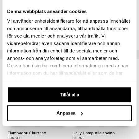
yhdistelmä tekee näistä työkaluista yhtä jännittäviä käyttää kuin
esitellä.
Denna webbplats använder cookies
Vi använder enhetsidentifierare för att anpassa innehållet
Tuotenumero
och annonserna till användarna, tillhandahålla funktioner
IUA31-1-XX
för sociala medier och analysera vår trafik. Vi
vidarebefordrar även sådana identifierare och annan
information från din enhet till de sociala medier och
Suositut tuotteet
annons- och analysföretag som vi samarbetar med.
Dessa kan i sin tur kombinera informationen med annan
information som du har tillhandahållit eller som de har
samlat in när du har använt deras tjänster. Du godkänner
våra cookies vid fortsatt användande av vår webbplats.
Tillåt alla
Anpassa
Flambadou Churraso
Hally Hampurilaispaino
FORGED
DORRE