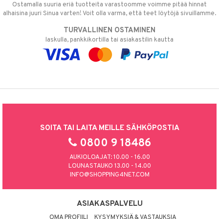
Ostamalla suuria eriä tuotteita varastoomme voimme pitää hinnat
alhaisina juuri Sinua varten! Voit olla varma, että teet löytöjä sivuillamme.
TURVALLINEN OSTAMINEN
laskulla, pankkikortilla tai asiakastilin kautta
SOITA TAI LAITA MEILLE SÄHKÖPOSTIA
0800 9 18486
AUKIOLOAJAT: 10.00 - 16.00
LOUNASTAUKO 13.00 - 14.00
INFO@SHOPPING4NET.COM
ASIAKASPALVELU
OMA PROFIILI
KYSYMYKSIÄ & VASTAUKSIA