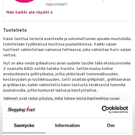
loppumaan!
Näe kaikki ale-löydöt »
Tuotetieto
Käsin taottua terästä asenteella ja uskomattoman upealla muotoilulla,
toimitetaan tyylikkäissä mustissa puulaatikoissa. Kaikki sarjan
tuotteet valmistetaan samassa tehtaassa, joka valmistaa Kuro-sarjan
veitsiä.
Nyt on aika viedä grillauksesi aivan uudelle tasolle tällä eksklusiivisella
3-osaisella BBQ-setillä Satake Kurolta. Settiin kuuluu kolme
ensiluokkaista grillityökalua, jotka yhdistävät toiminnallisuuden,
kestävyyden ja rustiikkisuuden. Setti sisältää grillipihdit, grillihaarukan
ja grillilastan, kaikki valmistettu käsin taotusta teräksestä tummilla
puukahvoilla, jotka huokuvat laatua ja käsityötaitoa.
Välineet ovat reilun pituisia, mikä tekee niistä ihanteellisia ruoan
käsittelyyn kuumilla grilleillä ja avotulella, ilman että kädet altistuvat
kuumuudelle. Täydellinen sekä kotikokille että intohimoiselle
grillimestarille.
Satake Kuro BBQ-setti toimitetaan eksklusiivisissa mustissa
Samtycke
Information
Om
puulaatikoissa – tyylikäs pakkaus, joka tekee siitä upean lahjan tai
ylellisen sijoituksen omaan ulkokeittiöösi. Toiminnallisuuden ja tyylin