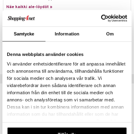
Näe kaikki ale-löydöt »
Tuotetieto
Fleeceponcho Ulrica Hydman-Vallienin klassisella Paradise -kuviolla.
Samtycke
Information
Om
Koko: 116 x 170 cm. Pakattu lahjapakkaukseen.
Tuotenumero
Denna webbplats använder cookies
ILN83-1-XX
Vi använder enhetsidentifierare för att anpassa innehållet
och annonserna till användarna, tillhandahålla funktioner
för sociala medier och analysera vår trafik. Vi
Vinkkejä sinulle
vidarebefordrar även sådana identifierare och annan
information från din enhet till de sociala medier och
annons- och analysföretag som vi samarbetar med.
Dessa kan i sin tur kombinera informationen med annan
information som du har tillhandahållit eller som de har
samlat in när du har använt deras tjänster. Du godkänner
våra cookies vid fortsatt användande av vår webbplats.