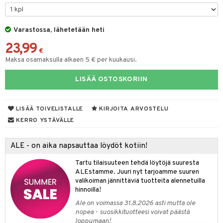
 Peitteet
nyt & Peitot
tyisveitset
& Baaritarvikkeet
maelämä
Varastossa, lähetetään heti
ttiöveitset
aistus
23,99
rinta- & Vihannesveitset
€
Maksa osamaksulla alkaen 5 € per kuukausi.
kkuulaudat
LISÄÄ OSTOSKORIIN
päveitset
tsenteroittimet
LISÄÄ TOIVELISTALLE
KIRJOITA ARVOSTELU
tsisetit
KERRO YSTÄVÄLLE
tsitarvikkeet
ALE - on aika napsauttaa löydöt kotiin!
Tartu tilaisuuteen tehdä löytöjä suuresta
ALEstamme. Juuri nyt tarjoamme suuren
valikoiman jännittäviä tuotteita alennetuilla
hinnoilla!
Ale on voimassa 31.8.2026 asti mutta ole
nopea - suosikkituotteesi voivat päästä
loppumaan!