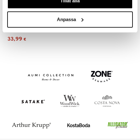
Tillåt alla
Anpassa
Fleece-peitto Paradise 2 kpl paketti
KOSTA LINNEWÄFVERI
33,99
€