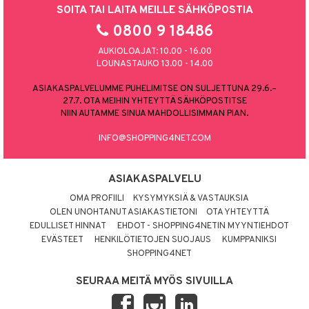
SOITA TAI LAITA MEILLE SÄHKÖPOSTIA
0800 9 18486
AUKIOLOAJAT: 10.00 - 16.00
LOUNASTAUKO 13.00 - 14.00
ASIAKASPALVELUMME PUHELIMITSE ON SULJETTUNA 29.6.–
27.7. OTA MEIHIN YHTEYTTÄ SÄHKÖPOSTITSE
NIIN AUTAMME SINUA MAHDOLLISIMMAN PIAN.
INFO@SHOPPING4NET.COM
ASIAKASPALVELU
OMA PROFIILI
KYSYMYKSIÄ & VASTAUKSIA
OLEN UNOHTANUT ASIAKASTIETONI
OTA YHTEYTTÄ
EDULLISET HINNAT
EHDOT - SHOPPING4NETIN MYYNTIEHDOT
EVÄSTEET
HENKILÖTIETOJEN SUOJAUS
KUMPPANIKSI
SHOPPING4NET
SEURAA MEITÄ MYÖS SIVUILLA