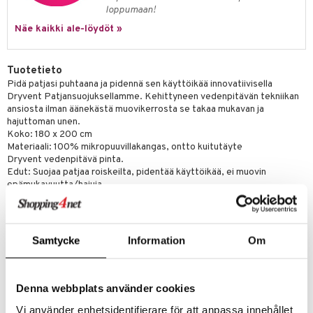
loppumaan!
Näe kaikki ale-löydöt »
Tuotetieto
Pidä patjasi puhtaana ja pidennä sen käyttöikää innovatiivisella
Dryvent Patjansuojuksellamme. Kehittyneen vedenpitävän tekniikan
ansiosta ilman äänekästä muovikerrosta se takaa mukavan ja
hajuttoman unen.
Koko: 180 x 200 cm
Materiaali: 100% mikropuuvillakangas, ontto kuitutäyte
Dryvent vedenpitävä pinta.
Edut: Suojaa patjaa roiskeilta, pidentää käyttöikää, ei muovin
epämukavuutta/hajuja.
Sertifioitu: OEKO-TEX STANDARD 100 (allergeenivapaa).
Muotoilu: Joustavat nauhat kaikissa neljässä kulmassa varmistavat
turvallisen istuvuuden.
Hoito-ohjeet: Konepestävä (hellävarainen ohjelma, enintään 60°C).
Samtycke
Information
Om
Tuotenumero
Denna webbplats använder cookies
IHA14-1-XX
Vi använder enhetsidentifierare för att anpassa innehållet