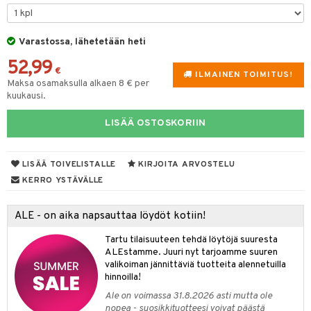
tuotetta
ukut
lyt
tolamput
oneen tekstiilit
aistus
tyisveitset
& Baaritarvikkeet
 verkkokaupasta
Varastossa, lähetetään heti
näkoristeet
nsäilytys & Korit
tälamput
ttiöveitset
anasetit
avälineet
ustarvikkeet
52,99
sit
rinta- & Vihannesveitset
anat & Tyynyliinat
 Peitteet
€
ILMAINEN TOIMITUS!
Maksa osamaksulla alkaen 8 € per
kkuulaudat
nyt & Peitot
maelämä
kuukausi.
päveitset
aistus
LISÄÄ OSTOSKORIIN
tsenteroittimet
tsisetit
LISÄÄ TOIVELISTALLE
KIRJOITA ARVOSTELU
KERRO YSTÄVÄLLE
tsitarvikkeet
ALE - on aika napsauttaa löydöt kotiin!
Tartu tilaisuuteen tehdä löytöjä suuresta
ALEstamme. Juuri nyt tarjoamme suuren
valikoiman jännittäviä tuotteita alennetuilla
hinnoilla!
Ale on voimassa 31.8.2026 asti mutta ole
nopea - suosikkituotteesi voivat päästä