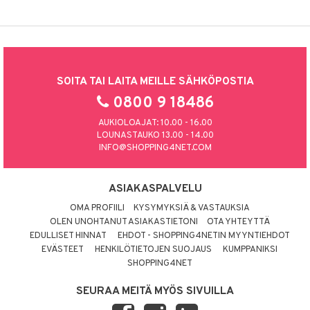
SOITA TAI LAITA MEILLE SÄHKÖPOSTIA
0800 9 18486
AUKIOLOAJAT: 10.00 - 16.00
LOUNASTAUKO 13.00 - 14.00
INFO@SHOPPING4NET.COM
ASIAKASPALVELU
OMA PROFIILI
KYSYMYKSIÄ & VASTAUKSIA
OLEN UNOHTANUT ASIAKASTIETONI
OTA YHTEYTTÄ
EDULLISET HINNAT
EHDOT - SHOPPING4NETIN MYYNTIEHDOT
EVÄSTEET
HENKILÖTIETOJEN SUOJAUS
KUMPPANIKSI
SHOPPING4NET
SEURAA MEITÄ MYÖS SIVUILLA