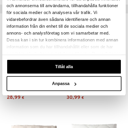
och annonserna till användarna, tillhandahålla funktioner
Vinkkejä sinulle
för sociala medier och analysera vår trafik. Vi
vidarebefordrar även sådana identifierare och annan
information från din enhet till de sociala medier och
annons- och analysföretag som vi samarbetar med.
Dessa kan i sin tur kombinera informationen med annan
information som du har tillhandahållit eller som de har
samlat in när du har använt deras tjänster. Du godkänner
våra cookies vid fortsatt användande av vår webbplats.
Tillåt alla
Saatavana useana vaihtoehtona
Jacquard-joustolakana 180 x 200 cm
Patjansuojus 90 x 200 cm
Anpassa
AUMI COLLECTION
AUMI COLLECTION
28,99
30,99
€
€