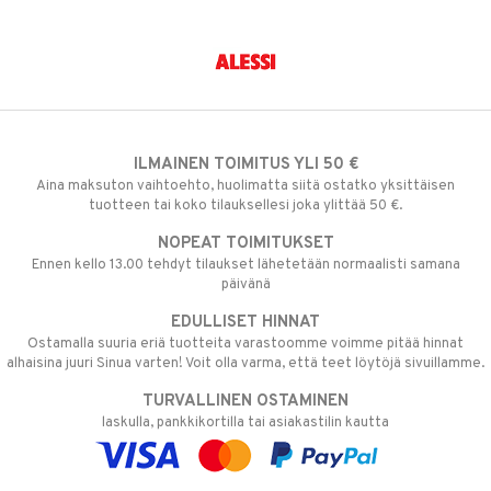
ILMAINEN TOIMITUS YLI 50 €
Aina maksuton vaihtoehto, huolimatta siitä ostatko yksittäisen
tuotteen tai koko tilauksellesi joka ylittää 50 €.
NOPEAT TOIMITUKSET
Ennen kello 13.00 tehdyt tilaukset lähetetään normaalisti samana
päivänä
EDULLISET HINNAT
Ostamalla suuria eriä tuotteita varastoomme voimme pitää hinnat
alhaisina juuri Sinua varten! Voit olla varma, että teet löytöjä sivuillamme.
TURVALLINEN OSTAMINEN
laskulla, pankkikortilla tai asiakastilin kautta