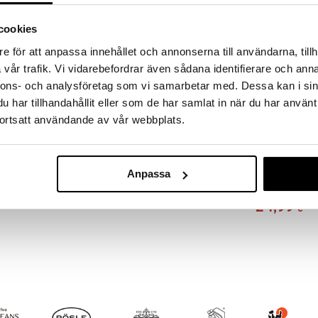
a löydöt kotiin!
cookies
isuuteen tehdä löytöjä suuresta ALEstamme. Juuri
mme suuren valikoiman jännittäviä tuotteita
e för att anpassa innehållet och annonserna till användarna, tillh
a hinnoilla!
vår trafik. Vi vidarebefordrar även sådana identifierare och anna
massa 31.8.2026 asti mutta ole nopea -
nnons- och analysföretag som vi samarbetar med. Dessa kan i sin
otteesi voivat päästä loppumaan!
har tillhandahållit eller som de har samlat in när du har använt
i ale-löydöt »
ortsatt användande av vår webbplats.
Mikrokuituty
krokuitua, sillä on erittäin pitkä elinikä. Pakattuna
Anpassa
cm
ossa on vetoketju. Koko: 150 x 210 cm. Pestään 40
LORD NELSON
24,99
€