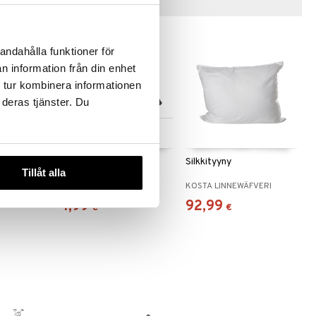
Vinkkejä sinulle
andahålla funktioner för
n information från din enhet
 tur kombinera informationen
 deras tjänster. Du
Saatavana useana
vaihtoehtona
yny 50x60
Satiinityynyliina 50x60
Silkkityyny
Tillåt alla
cm
LORD NELSON
KOSTA LINNEWÄFVERI
7,99
92,99
€
€