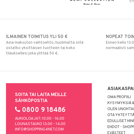
ILMAINEN TOIMITUS YLI 50 €
NOPEAT TOI
Aina maksuton vaihtoehto, huolimatta siitä
Ennen kello 13.
ostatko yksittäisen tuotteen tai koko
normaalisti sa
tilauksellesi joka ylittää 50 €.
ASIAKASPA
SOITA TAI LAITA MEILLE
OMA PROFIILI
SÄHKÖPOSTIA
KYSYMYKSIÄ &
0800 9 18486
OLEN UNOHTAN
OTA YHTEYTT
AUKIOLOAJAT: 10.00 - 16.00
EDULLISET HI
LOUNASTAUKO 13.00 - 14.00
EHDOT - SHOP
INFO@SHOPPING4NET.COM
EVÄSTEET