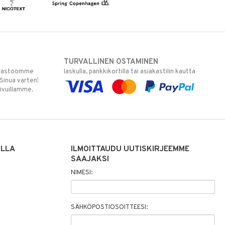
TURVALLINEN OSTAMINEN
varastoomme
laskulla, pankkikortilla tai asiakastilin kautta
 Sinua varten!
sivuillamme.
ILLA
ILMOITTAUDU UUTISKIRJEEMME
SAAJAKSI
NIMESI:
SÄHKÖPOSTIOSOITTEESI: