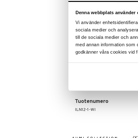
ALE - on aika napsautta
Leipäveitset
Veitsenteroittimet
Denna webbplats använder 
Tartu tila
Veitsisetit
nyt tarjoa
Vi använder enhetsidentifierar
alennetuill
Veitsitarvikkeet
sociala medier och analysera 
Ale on voi
till de sociala medier och a
suosikkitu
med annan information som du 
Näe kaikk
godkänner våra cookies vid f
Tuotetieto
Peitto täytteellä joka on 900 gr mi
käytännölliseen kangaslaukkuun j
asteessa.
Tuotenumero
ILN12-1-WI