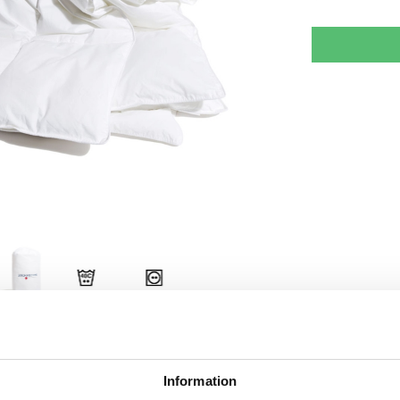
RJOITA ARVOSTELU
KERRO YSTÄVÄLLE
Information