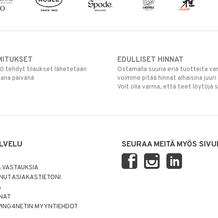
MITUKSET
EDULLISET HINNAT
00 tehdyt tilaukset lähetetään
Ostamalla suuria eriä tuotteita 
mana päivänä
voimme pitää hinnat alhaisina juuri
Voit olla varma, että teet löytöjä 
LVELU
SEURAA MEITÄ MYÖS SIVU
 VASTAUKSIA
UT ASIAKASTIETONI
Ä
NNAT
PING4NETIN MYYNTIEHDOT