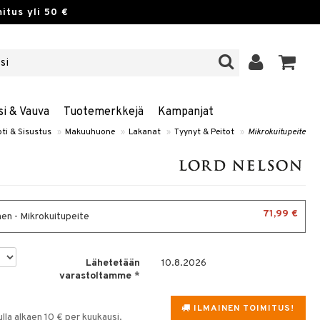
itus yli 50 €
si & Vauva
Tuotemerkkejä
Kampanjat
ti & Sisustus
»
Makuuhuone
»
Lakanat
»
Tyynyt & Peitot
»
Mikrokuitupeite
71,99 €
nen - Mikrokuitupeite
Lähetetään
10.8.2026
varastoltamme
*
ILMAINEN TOIMITUS!
la alkaen 10 € per kuukausi.