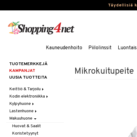
Täydellisiä 
Kauneudenhoito
Piilolinssit
Luontais
TUOTEMERKKEJÄ
Mikrokuitupeite
KAMPANJAT
UUSIA TUOTTEITA
Keittiö & Tarjoilu
Kodin elektroniikka
Aterimet
Kylpyhuone
Kannut & Karahvit
Ääni
Lastenhuone
Keittiösäilytys
Kylpyhuoneen sisustus
Makuuhuone
Keittiötekstiilit
Kylpyhuoneen tarvikkeita
Kylpyhuoneen koristelu
Keittiövälineet
Kylpyhuoneen tekstiilit
Lasten huonekalut
Huovat & Saalit
Kodinkoneet
Lasten lamput
Koristetyynyt