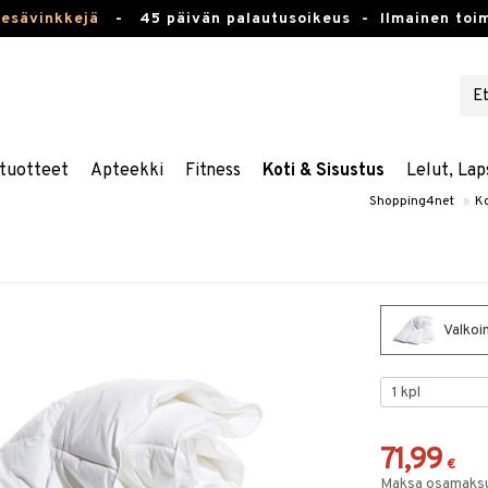
kesävinkkejä
-
45 päivän palautusoikeus -
Ilmainen toim
tuotteet
Apteekki
Fitness
Koti & Sisustus
Lelut, Lap
Shopping4net
»
Ko
Valkoi
71,99
€
Maksa osamaksul