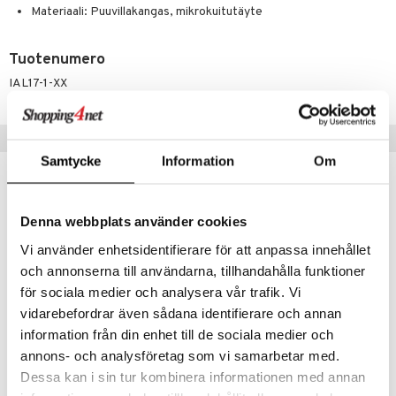
Materiaali: Puuvillakangas, mikrokuitutäyte
Tuotenumero
IAL17-1-XX
Vinkkejä sinulle
Samtycke
Information
Om
Denna webbplats använder cookies
Vi använder enhetsidentifierare för att anpassa innehållet
och annonserna till användarna, tillhandahålla funktioner
för sociala medier och analysera vår trafik. Vi
vidarebefordrar även sådana identifierare och annan
information från din enhet till de sociala medier och
annons- och analysföretag som vi samarbetar med.
Lord Nelson Peitto Microfiber Medium 150x210
Lord Nelson Tyyny Mikrokuitu Medium 50x60
Dessa kan i sin tur kombinera informationen med annan
LORD NELSON
LORD NELSON