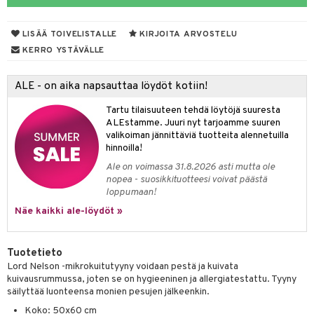
tuotetta
ukut
lyt
tolamput
oneen tekstiilit
aistus
tyisveitset
& Baaritarvikkeet
 verkkokaupasta
LISÄÄ TOIVELISTALLE
KIRJOITA ARVOSTELU
näkoristeet
nsäilytys & Korit
tälamput
ttiöveitset
anasetit
avälineet
ustarvikkeet
KERRO YSTÄVÄLLE
sit
rinta- & Vihannesveitset
anat & Tyynyliinat
 Peitteet
ALE - on aika napsauttaa löydöt kotiin!
kkuulaudat
nyt & Peitot
maelämä
Tartu tilaisuuteen tehdä löytöjä suuresta
päveitset
aistus
ALEstamme. Juuri nyt tarjoamme suuren
valikoiman jännittäviä tuotteita alennetuilla
tsenteroittimet
hinnoilla!
tsisetit
Ale on voimassa 31.8.2026 asti mutta ole
nopea - suosikkituotteesi voivat päästä
tsitarvikkeet
loppumaan!
Näe kaikki ale-löydöt »
Tuotetieto
Lord Nelson -mikrokuitutyyny voidaan pestä ja kuivata
kuivausrummussa, joten se on hygieeninen ja allergiatestattu. Tyyny
säilyttää luonteensa monien pesujen jälkeenkin.
Koko: 50x60 cm