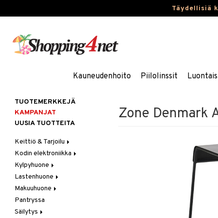
Täydellisiä 
Kauneudenhoito
Piilolinssit
Luontais
TUOTEMERKKEJÄ
Zone Denmark A-
KAMPANJAT
UUSIA TUOTTEITA
Keittiö & Tarjoilu
Kodin elektroniikka
Aterimet
Kylpyhuone
Kannut & Karahvit
Ääni
Lastenhuone
Keittiösäilytys
Kylpyhuoneen sisustus
Makuuhuone
Keittiötekstiilit
Kylpyhuoneen tarvikkeita
Kylpyhuoneen koristelu
Pantryssa
Keittiövälineet
Kylpyhuoneen tekstiilit
Lasten huonekalut
Huovat & Saalit
Säilytys
Kodinkoneet
Lasten lamput
Koristetyynyt