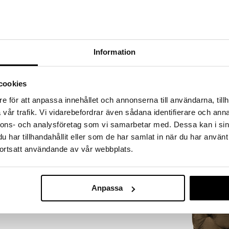
a löydöt kotiin!
isuuteen tehdä löytöjä suuresta ALEstamme. Juuri
mme suuren valikoiman jännittäviä tuotteita
a hinnoilla!
Information
massa 31.8.2026 asti mutta ole nopea -
otteesi voivat päästä loppumaan!
i ale-löydöt »
cookies
e för att anpassa innehållet och annonserna till användarna, tillh
vår trafik. Vi vidarebefordrar även sådana identifierare och anna
Zone Denmark
 joka siirtyy helposti istuimesta tarttumalla sinne,
nnons- och analysföretag som vi samarbetar med. Dessa kan i sin
Jakkara 27,5 
iitä käytännöllisen ja joustavan istuimen esimerkiksi
ZONE DENMAR
har tillhandahållit eller som de har samlat in när du har använt
ttiöön.
102,60
ortsatt användande av vår webbplats.
€
Anpassa