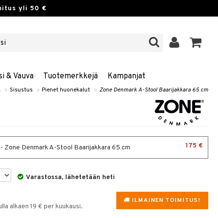
itus yli 50 €
si & Vauva
Tuotemerkkejä
Kampanjat
s
»
Sisustus
»
Pienet huonekalut
»
Zone Denmark A-Stool Baarijakkara 65 cm
175 €
- Zone Denmark A-Stool Baarijakkara 65 cm
Varastossa, lähetetään heti
ILMAINEN TOIMITUS!
la alkaen 19 € per kuukausi.