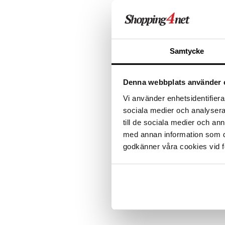
ALE - on aika napsautta
Leipäveitset
Veitsenteroittimet
Tartu tila
Veitsisetit
nyt tarjoa
alennetuill
Veitsitarvikkeet
Samtycke
Ale on voi
suosikkitu
Näe kaikk
Denna webbplats använder 
Vi använder enhetsidentifierar
Tuotetieto
sociala medier och analysera 
A-Stoolilla saat lisää istumatilaa,
till de sociala medier och a
missä sitä tarvitset. Tämä tekee s
med annan information som du 
kotibaariin, kotitoimistoon tai kei
godkänner våra cookies vid f
Maksimipaino 110 kg.
Korkeus: 65 cm
Tuotenumero
IUD64-1-SV