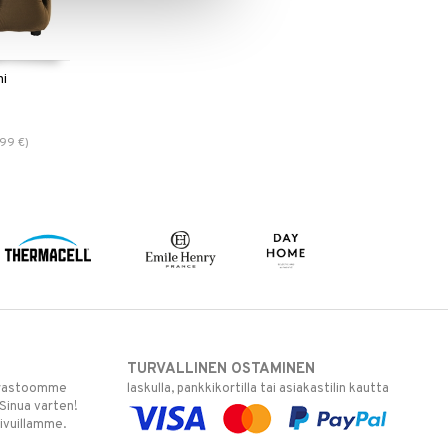
hi
,99
€
)
TURVALLINEN OSTAMINEN
varastoomme
laskulla, pankkikortilla tai asiakastilin kautta
 Sinua varten!
sivuillamme.