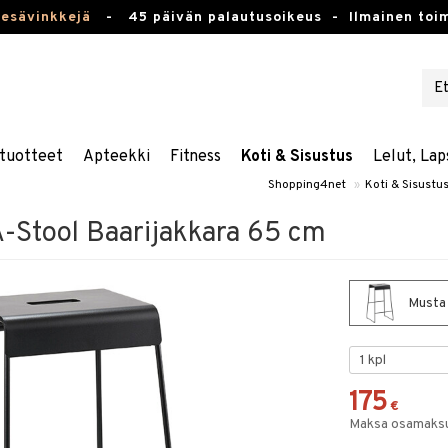
kesävinkkejä
-
45 päivän palautusoikeus -
Ilmainen toim
tuotteet
Apteekki
Fitness
Koti & Sisustus
Lelut, Lap
Shopping4net
»
Koti & Sisustu
Stool Baarijakkara 65 cm
Musta 
175
€
Maksa osamaksul