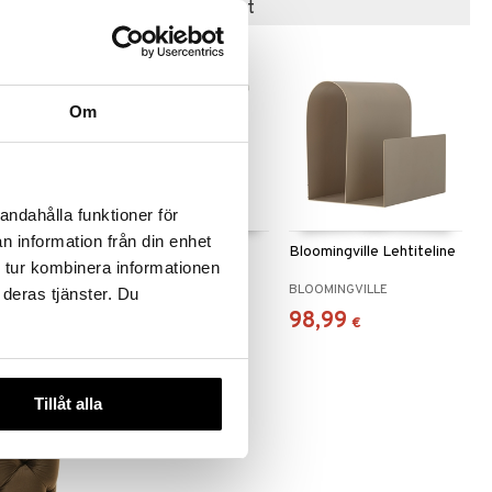
Suositut tuotteet
Om
andahålla funktioner för
n information från din enhet
 A-Stool
Bloomingville Cher
Bloomingville Lehtiteline
 tur kombinera informationen
cm
Sivupöytä
K
BLOOMINGVILLE
BLOOMINGVILLE
 deras tjänster. Du
168,90
98,99
€
€
Tillåt alla
-39%