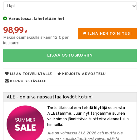
oneen tekstiilit
avälineet
aistus
 verkkokaupasta
tyisveitset
tälamput
& Baaritarvikkeet
anasetit
ustarvikkeet
Varastossa, lähetetään heti
ttiöveitset
anat & Tyynyliinat
 Peitteet
maelämä
98,99
rinta- & Vihannesveitset
nyt & Peitot
€
aistus
ILMAINEN TOIMITUS!
Maksa osamaksulla alkaen 12 € per
kkuulaudat
kuukausi.
päveitset
LISÄÄ OSTOSKORIIN
tsenteroittimet
tsisetit
LISÄÄ TOIVELISTALLE
KIRJOITA ARVOSTELU
KERRO YSTÄVÄLLE
tsitarvikkeet
ALE - on aika napsauttaa löydöt kotiin!
Tartu tilaisuuteen tehdä löytöjä suuresta
ALEstamme. Juuri nyt tarjoamme suuren
valikoiman jännittäviä tuotteita alennetuilla
hinnoilla!
Ale on voimassa 31.8.2026 asti mutta ole
nopea - suosikkituotteesi voivat päästä