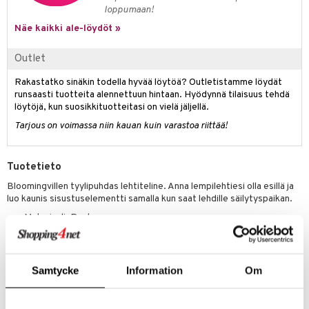
loppumaan!
Näe kaikki ale-löydöt »
Outlet
Rakastatko sinäkin todella hyvää löytöä? Outletistamme löydät
runsaasti tuotteita alennettuun hintaan. Hyödynnä tilaisuus tehdä
löytöjä, kun suosikkituotteitasi on vielä jäljellä.
Tarjous on voimassa niin kauan kuin varastoa riittää!
Tuotetieto
Bloomingvillen tyylipuhdas lehtiteline. Anna lempilehtiesi olla esillä ja
luo kaunis sisustuselementti samalla kun saat lehdille säilytyspaikan.
Materiaali: Rauta
Mitat: 31 x 29 x 22 cm
Samtycke
Information
Om
Tuotenumero
IBE29-1-BR