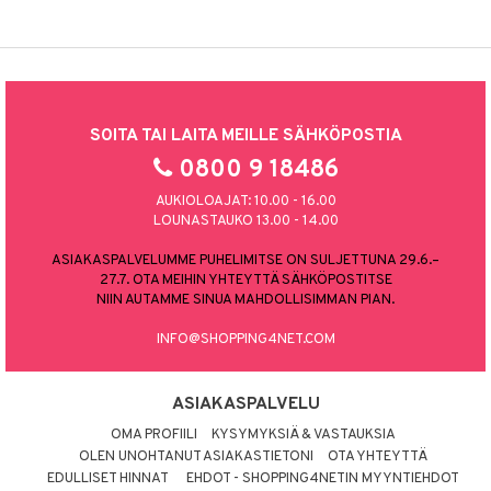
SOITA TAI LAITA MEILLE SÄHKÖPOSTIA
0800 9 18486
AUKIOLOAJAT: 10.00 - 16.00
LOUNASTAUKO 13.00 - 14.00
ASIAKASPALVELUMME PUHELIMITSE ON SULJETTUNA 29.6.–
27.7. OTA MEIHIN YHTEYTTÄ SÄHKÖPOSTITSE
NIIN AUTAMME SINUA MAHDOLLISIMMAN PIAN.
INFO@SHOPPING4NET.COM
ASIAKASPALVELU
OMA PROFIILI
KYSYMYKSIÄ & VASTAUKSIA
OLEN UNOHTANUT ASIAKASTIETONI
OTA YHTEYTTÄ
EDULLISET HINNAT
EHDOT - SHOPPING4NETIN MYYNTIEHDOT