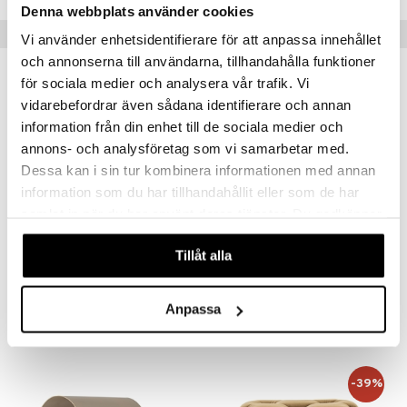
Denna webbplats använder cookies
Suositut tuotteet
Vi använder enhetsidentifierare för att anpassa innehållet
och annonserna till användarna, tillhandahålla funktioner
för sociala medier och analysera vår trafik. Vi
vidarebefordrar även sådana identifierare och annan
information från din enhet till de sociala medier och
annons- och analysföretag som vi samarbetar med.
Dessa kan i sin tur kombinera informationen med annan
information som du har tillhandahållit eller som de har
samlat in när du har använt deras tjänster. Du godkänner
våra cookies vid fortsatt användande av vår webbplats.
Tillåt alla
Zone Denmark A-Stool Jakkara 27,5 cm
Bloomingville Cher Sivupöytä
ZONE DENMARK
BLOOMINGVILLE
Anpassa
102,60
168,90
€
€
-39%