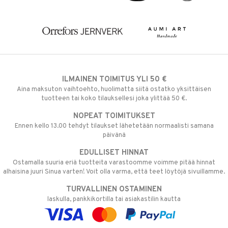
ILMAINEN TOIMITUS YLI 50 €
Aina maksuton vaihtoehto, huolimatta siitä ostatko yksittäisen
tuotteen tai koko tilauksellesi joka ylittää 50 €.
NOPEAT TOIMITUKSET
Ennen kello 13.00 tehdyt tilaukset lähetetään normaalisti samana
päivänä
EDULLISET HINNAT
Ostamalla suuria eriä tuotteita varastoomme voimme pitää hinnat
alhaisina juuri Sinua varten! Voit olla varma, että teet löytöjä sivuillamme.
TURVALLINEN OSTAMINEN
laskulla, pankkikortilla tai asiakastilin kautta