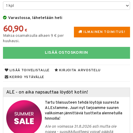
lyt
tyisveitset
& Baaritarvikkeet
nsäilytys & Korit
Varastossa, lähetetään heti
ttöön
 tekstiilit
ttiöveitset
60,90
s
tyynyt
 Grillaustarvikkeet
rinta- & Vihannesveitset
€
ILMAINEN TOIMITUS!
Maksa osamaksulla alkaen 9 € per
oneen tekstiilit
 & hyönteissuoja
iköt & Lyhdyt
kkuulaudat
kuukausi.
spalvelu
timet
lot
päveitset
LISÄÄ OSTOSKORIIN
ksiä & vastauksia
tsenteroittimet
n ruokinta
mput
tuotetta
tsisetit
LISÄÄ TOIVELISTALLE
KIRJOITA ARVOSTELU
tolamput
oneen tekstiilit
aistus
 verkkokaupasta
KERRO YSTÄVÄLLE
tsitarvikkeet
tälamput
anasetit
avälineet
ustarvikkeet
anat & Tyynyliinat
 Peitteet
ALE - on aika napsauttaa löydöt kotiin!
nyt & Peitot
maelämä
Tartu tilaisuuteen tehdä löytöjä suuresta
ALEstamme. Juuri nyt tarjoamme suuren
aistus
valikoiman jännittäviä tuotteita alennetuilla
hinnoilla!
Ale on voimassa 31.8.2026 asti mutta ole
nopea - suosikkituotteesi voivat päästä