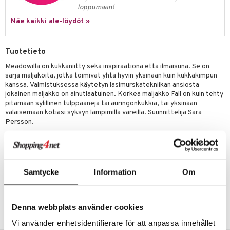
loppumaan!
Näe kaikki ale-löydöt »
Tuotetieto
Meadowilla on kukkaniitty sekä inspiraationa että ilmaisuna. Se on
sarja maljakoita, jotka toimivat yhtä hyvin yksinään kuin kukkakimpun
kanssa. Valmistuksessa käytetyn lasimurskatekniikan ansiosta
jokainen maljakko on ainutlaatuinen. Korkea maljakko Fall on kuin tehty
pitämään sylillinen tulppaaneja tai auringonkukkia, tai yksinään
valaisemaan kotiasi syksyn lämpimillä väreillä. Suunnittelija Sara
Persson.
Leveys: 120mm
Korkeus: 300mm
Pituus: 120mm
Samtycke
Information
Om
Tuotenumero
ITV65-1-XX
Denna webbplats använder cookies
Vi använder enhetsidentifierare för att anpassa innehållet