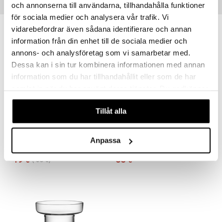
och annonserna till användarna, tillhandahålla funktioner
Vinkkejä sinulle
för sociala medier och analysera vår trafik. Vi
vidarebefordrar även sådana identifierare och annan
-22%
information från din enhet till de sociala medier och
annons- och analysföretag som vi samarbetar med.
Dessa kan i sin tur kombinera informationen med annan
information som du har tillhandahållit eller som de har
samlat in när du har använt deras tjänster. Du godkänner
våra cookies vid fortsatt användande av vår webbplats.
Tillåt alla
Limelight Ruusumaljakko omenanvihreä
Limelight Tulppaanivaasi harmaa
Anpassa
KOSTA BODA
KOSTA BODA
49
63
63
€
(
€
)
€