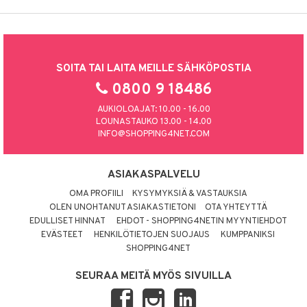
SOITA TAI LAITA MEILLE SÄHKÖPOSTIA
0800 9 18486
AUKIOLOAJAT: 10.00 - 16.00
LOUNASTAUKO 13.00 - 14.00
INFO@SHOPPING4NET.COM
ASIAKASPALVELU
OMA PROFIILI
KYSYMYKSIÄ & VASTAUKSIA
OLEN UNOHTANUT ASIAKASTIETONI
OTA YHTEYTTÄ
EDULLISET HINNAT
EHDOT - SHOPPING4NETIN MYYNTIEHDOT
EVÄSTEET
HENKILÖTIETOJEN SUOJAUS
KUMPPANIKSI
SHOPPING4NET
SEURAA MEITÄ MYÖS SIVUILLA