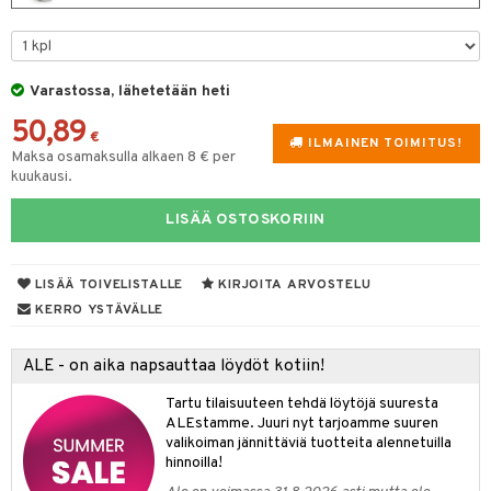
lyt
tyisveitset
& Baaritarvikkeet
nsäilytys & Korit
ttöön
 tekstiilit
ttiöveitset
Varastossa, lähetetään heti
s
tyynyt
 Grillaustarvikkeet
rinta- & Vihannesveitset
50,89
€
ILMAINEN TOIMITUS!
oneen tekstiilit
timet
iköt & Lyhdyt
kkuulaudat
Maksa osamaksulla alkaen 8 € per
spalvelu
kuukausi.
n ruokinta
lot
päveitset
ksiä & vastauksia
LISÄÄ OSTOSKORIIN
tsenteroittimet
mput
tuotetta
tsisetit
tolamput
oneen tekstiilit
avälineet
aistus
 verkkokaupasta
LISÄÄ TOIVELISTALLE
KIRJOITA ARVOSTELU
tsitarvikkeet
tälamput
anasetit
ustarvikkeet
KERRO YSTÄVÄLLE
anat & Tyynyliinat
 Peitteet
maelämä
ALE - on aika napsauttaa löydöt kotiin!
nyt & Peitot
aistus
Tartu tilaisuuteen tehdä löytöjä suuresta
ALEstamme. Juuri nyt tarjoamme suuren
valikoiman jännittäviä tuotteita alennetuilla
hinnoilla!