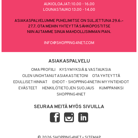
AUKIOLOAJAT: 10.00 - 16.00
LOUNASTAUKO 13.00 - 14.00
ASIAKASPALVELUMME PUHELIMITSE ON SULJETTUNA 29.6.–
27.7. OTA MEIHIN YHTEYTTÄ SÄHKÖPOSTITSE
NIIN AUTAMME SINUA MAHDOLLISIMMAN PIAN.
INFO@SHOPPING4NET.COM
ASIAKASPALVELU
OMA PROFIILI
KYSYMYKSIÄ & VASTAUKSIA
OLEN UNOHTANUT ASIAKASTIETONI
OTA YHTEYTTÄ
EDULLISET HINNAT
EHDOT - SHOPPING4NETIN MYYNTIEHDOT
EVÄSTEET
HENKILÖTIETOJEN SUOJAUS
KUMPPANIKSI
SHOPPING4NET
SEURAA MEITÄ MYÖS SIVUILLA
© 2026 SHOPPING4NET
•
SITEMAP