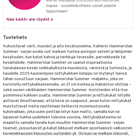
Ale on voimassa 31.8.2026 asti mutta ole
nopea - suosikkituotteesi voivat päästä
loppumaan!
Näe kaikki ale-löydöt »
Tuotetieto
Kukoistavat värit, muodot ja aito kesätunnelma. Kählerin Hammershøi
Summer -sarjan avulla voit melkein tuntea auringon säteet ja lämpimän
kesätuulen, kun katat kahvia ja herkkuja terassille, parvekkeelle tai
kesämökille. Hammershøi Summer on saanut inspiraationsa
tanskalaisen kesän seikkailullisista muodoista, väreistä ja tunteista, ja
kaudelle 2025 kauneimpien niittykukkien kimppu on löytänyt tiensä
tähän suosittuun sarjaan. Hammershøi Summer -maljakko, joka on
koristeltu niittykukkateemalla, on 21 cm korkea ja mahdoton ohittaa –
sekä uusien värikkäiden Hammershøi Summer -koristeiden että itse
poimimiesi kukkien osalta. Hammershøi Summer ja niittykukat niityillä
auttavat ilmoittamaan, että kesä on saapunut, aivan kuten niittykukat
muistuttavat meitä nauttimaan hetkestä monimuotoisella
kukinnallaan, joka usein peittää niityn kuin matto, samalla kun ne
lupaavat kukkia uudelleen tulevina vuosina. Niittykukkateema on
maalattu samalla tavalla kuin muutkin Hammershøi Summer -sarjan
teemat, joissa kasvit ja kukat liikkuvat melkein spontaanisti valkoisten
keramiikkaosien klassisten uurteiden yli. On kuin ne melkein itäisivät,