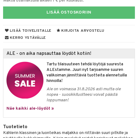
Maksa osamaksulla alkaen 7 € per kuukausi.
lyt
tyisveitset
& Baaritarvikkeet
LISÄÄ OSTOSKORIIN
nsäilytys & Korit
ttöön
 tekstiilit
ttiöveitset
s
tyynyt
 Grillaustarvikkeet
rinta- & Vihannesveitset
LISÄÄ TOIVELISTALLE
KIRJOITA ARVOSTELU
KERRO YSTÄVÄLLE
oneen tekstiilit
 & hyönteissuoja
iköt & Lyhdyt
kkuulaudat
spalvelu
timet
lot
päveitset
ALE - on aika napsauttaa löydöt kotiin!
ksiä & vastauksia
tsenteroittimet
n ruokinta
mput
Tartu tilaisuuteen tehdä löytöjä suuresta
tuotetta
ALEstamme. Juuri nyt tarjoamme suuren
tsisetit
tolamput
oneen tekstiilit
aistus
valikoiman jännittäviä tuotteita alennetuilla
 verkkokaupasta
hinnoilla!
tsitarvikkeet
tälamput
anasetit
avälineet
ustarvikkeet
Ale on voimassa 31.8.2026 asti mutta ole
anat & Tyynyliinat
nopea - suosikkituotteesi voivat päästä
 Peitteet
loppumaan!
nyt & Peitot
maelämä
Näe kaikki ale-löydöt »
aistus
Tuotetieto
Kählerin klassinen ja luonteikas maljakko on riittävän suuri pitkille ja