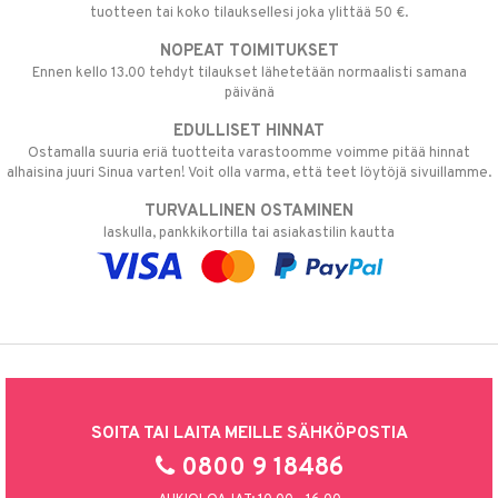
tuotteen tai koko tilauksellesi joka ylittää 50 €.
NOPEAT TOIMITUKSET
Ennen kello 13.00 tehdyt tilaukset lähetetään normaalisti samana
päivänä
EDULLISET HINNAT
Ostamalla suuria eriä tuotteita varastoomme voimme pitää hinnat
alhaisina juuri Sinua varten! Voit olla varma, että teet löytöjä sivuillamme.
TURVALLINEN OSTAMINEN
laskulla, pankkikortilla tai asiakastilin kautta
SOITA TAI LAITA MEILLE SÄHKÖPOSTIA
0800 9 18486