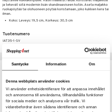
näyttäville kukkakimpuille. Käsin maalatut raidat koristavat maljakkoa
ja tekevät siitä modernin lisän skandinaaviseen kotiin. Aseta maljakko
ruokapöytää tai olohuoneen pöytää koristamaan, joko kukkien kera tai
ilman.
Koko: Leveys: 19,5 cm, Korkeus: 30,5 cm
Tuotenumero
IAT35-1-SV
Vinkkejä sinulle
Samtycke
Information
Om
Denna webbplats använder cookies
Vi använder enhetsidentifierare för att anpassa innehållet
och annonserna till användarna, tillhandahålla funktioner
för sociala medier och analysera vår trafik. Vi
vidarebefordrar även sådana identifierare och annan
Saatavana useana vaihtoehtona
Saatavana useana vaihtoehtona