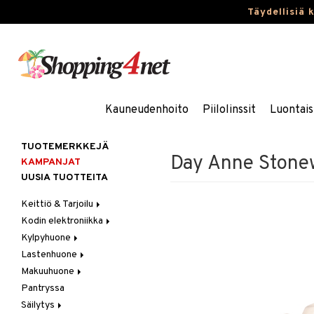
Täydellisiä 
Kauneudenhoito
Piilolinssit
Luontais
TUOTEMERKKEJÄ
Day Anne Stone
KAMPANJAT
UUSIA TUOTTEITA
Keittiö & Tarjoilu
Kodin elektroniikka
Aterimet
Kylpyhuone
Kannut & Karahvit
Ääni
Lastenhuone
Keittiösäilytys
Kylpyhuoneen sisustus
Makuuhuone
Keittiötekstiilit
Kylpyhuoneen tarvikkeita
Kylpyhuoneen koristelu
Pantryssa
Keittiövälineet
Kylpyhuoneen tekstiilit
Lasten huonekalut
Huovat & Saalit
Säilytys
Kodinkoneet
Lasten lamput
Koristetyynyt