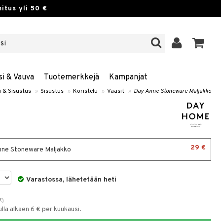
itus yli 50 €
si & Vauva
Tuotemerkkejä
Kampanjat
i & Sisustus
»
Sisustus
»
Koristelu
»
Vaasit
»
Day Anne Stoneware Maljakko
29 €
ne Stoneware Maljakko
Varastossa, lähetetään heti
€
)
la alkaen 6 € per kuukausi.