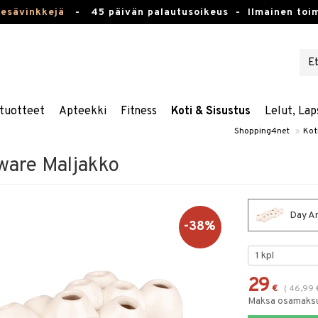
kesävinkkejä
-
45 päivän palautusoikeus -
Ilmainen toim
tuotteet
Apteekki
Fitness
Koti & Sisustus
Lelut, Lap
Shopping4net
»
Kot
ware Maljakko
Day An
-38%
29
€
(
46,99
Maksa osamaksul