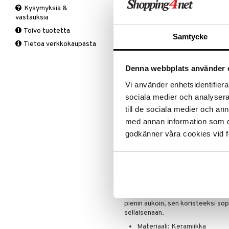
ALE - on aika napsautta
Leipäveitset
Kysymyksiä &
Liinat
Lintujen ruokinta
Sisälamput
vastauksia
Veitsenteroittimet
Tartu tila
Makuuhuoneen tekstiilit
Piknik
Ulkovalaistus
Kattolamput
Toivo tuotetta
Veitsisetit
nyt tarjoa
Matot
Puutarhavälineet
Valaistustarvikkeet
Lakanasetit
Pöytälamput
Samtycke
alennetuill
Veitsitarvikkeet
Tietoa verkkokaupasta
Viltit & Peitteet
Ruukut
Lakanat & Tyynyliinat
Ale on voi
Ulkoilmaelämä
Tyynyt & Peitot
suosikkitu
Denna webbplats använder 
Ulkovalaistus
Näe kaikk
Vi använder enhetsidentifierar
sociala medier och analysera 
Outlet
till de sociala medier och a
Rakastatko sinäkin todella hyv
med annan information som du 
tuotteita alennettuun hintaan. 
godkänner våra cookies vid f
suosikkituotteitasi on vielä jäljel
Tarjous on voimassa niin kauan ku
Tuotetieto
Day Anne Stoneware Maljakko. Ka
pienin aukoin, sen koristeeksi sopi
sellaisenaan.
Materiaali: Keramiikka