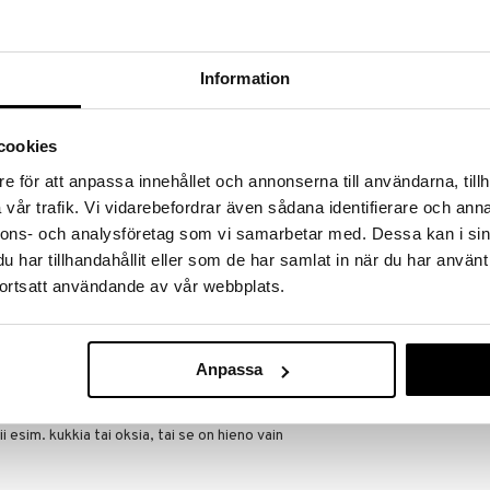
a löydöt kotiin!
isuuteen tehdä löytöjä suuresta ALEstamme. Juuri
mme suuren valikoiman jännittäviä tuotteita
Information
a hinnoilla!
massa 31.8.2026 asti mutta ole nopea -
otteesi voivat päästä loppumaan!
cookies
i ale-löydöt »
e för att anpassa innehållet och annonserna till användarna, tillh
vår trafik. Vi vidarebefordrar även sådana identifierare och anna
nnons- och analysföretag som vi samarbetar med. Dessa kan i sin
Day Anne Sto
ää löytöä? Outletistamme löydät runsaasti
har tillhandahållit eller som de har samlat in när du har använt
Maljakko Pyör
Hyödynnä tilaisuus tehdä löytöjä, kun
ortsatt användande av vår webbplats.
DAY HOME
lä.
34
in varastoa riittää!
(
54,99
€
Anpassa
unis maljakko Day Homelta, valkoista keramiikkaa
i esim. kukkia tai oksia, tai se on hieno vain