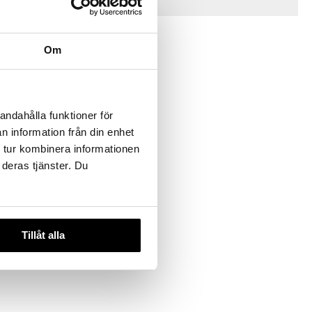
Vinkkejä sinulle
Om
-38%
andahålla funktioner för
n information från din enhet
 tur kombinera informationen
neware
 deras tjänster. Du
eä
€
)
Tillåt alla