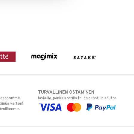
TURVALLINEN OSTAMINEN
varastoomme
laskulla, pankkikortilla tai asiakastilin kautta
 Sinua varten!
sivuillamme.