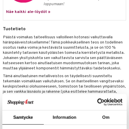
loppumaan!
Näe kaikki ale-löydöt »
Tuotetieto
Päästä voimakas taiteellisuus valloilleen kotonasi vaikuttavalla
häränpääveistoksellamme! Tämä poikkeuksellinen teos on todellinen
osoitus raaka voima ja kestävästä suunnittelusta, ja se on 100 %
käsintehty taitavien käsityöläisten toimesta kierrätetystä metallista.
Jokainen yksityiskohta sen vaikuttavista sarvista sen päättäväiseen
katseeseen kertoo ainutlaatuisen muodonmuutoksen tarinan, joka
muuttaa ylijääneet komponentit hämmästyttäväksi taideteokseksi.
Tämä ainutlaatuinen metalliveistos on täydellisesti suunniteltu
tekemään voimakkaan vaikutuksen. Se on ihanteellinen vangitsevaksi
keskipisteeksi olohuoneeseen, toimistoon tai teolliseen ympäristöön,
ja sen vankka läsnäolo ja rakenne (joka esittelee hammasrattaita,
ketjuja ja erilaisia metallifragmentteja) yhdistää raaka teollisen
estetiikan luonnon alkuvoimaan. Se on enemmän kuin pelkkä koriste;
se on rohkea ja voimakas symboli kekseliäisyydestä ja
ympäristötietoisuudesta.
Samtycke
Information
Om
Mitat: Noin 70 x 55 x 70 cm Ympäristöystävällinen 100 % Käsintehty
Kierrätetty Metalli