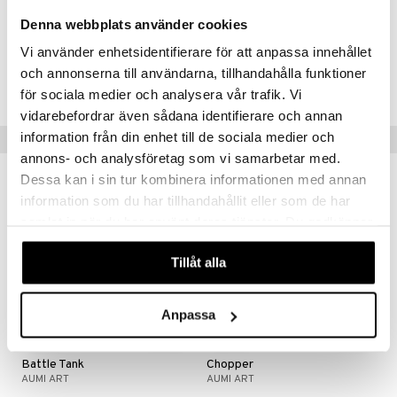
Paino: Noin 30 kg
Denna webbplats använder cookies
Vi använder enhetsidentifierare för att anpassa innehållet
Tuotenumero
och annonserna till användarna, tillhandahålla funktioner
IHB14-1-X1
för sociala medier och analysera vår trafik. Vi
vidarebefordrar även sådana identifierare och annan
information från din enhet till de sociala medier och
Suositut tuotteet
annons- och analysföretag som vi samarbetar med.
Dessa kan i sin tur kombinera informationen med annan
information som du har tillhandahållit eller som de har
samlat in när du har använt deras tjänster. Du godkänner
våra cookies vid fortsatt användande av vår webbplats.
Tillåt alla
Anpassa
Battle Tank
Chopper
AUMI ART
AUMI ART