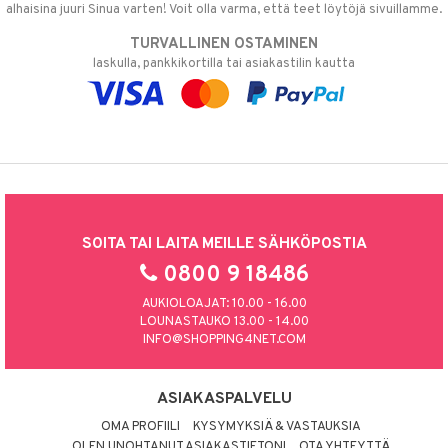
alhaisina juuri Sinua varten! Voit olla varma, että teet löytöjä sivuillamme.
TURVALLINEN OSTAMINEN
laskulla, pankkikortilla tai asiakastilin kautta
SOITA TAI LAITA MEILLE SÄHKÖPOSTIA
0800 9 18486
AUKIOLOAJAT: 10.00 - 16.00
LOUNASTAUKO 13.00 - 14.00
INFO@SHOPPING4NET.COM
ASIAKASPALVELU
OMA PROFIILI
KYSYMYKSIÄ & VASTAUKSIA
OLEN UNOHTANUT ASIAKASTIETONI
OTA YHTEYTTÄ