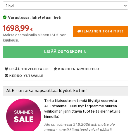
lyt
tyisveitset
& Baaritarvikkeet
nsäilytys & Korit
Varastossa, lähetetään heti
ttöön
 tekstiilit
ttiöveitset
1698,99
s
tyynyt
 Grillaustarvikkeet
rinta- & Vihannesveitset
€
ILMAINEN TOIMITUS!
Maksa osamaksulla alkaen 161 € per
oneen tekstiilit
 & hyönteissuoja
iköt & Lyhdyt
kkuulaudat
kuukausi.
spalvelu
timet
lot
päveitset
LISÄÄ OSTOSKORIIN
ksiä & vastauksia
tsenteroittimet
n ruokinta
mput
tuotetta
tsisetit
LISÄÄ TOIVELISTALLE
KIRJOITA ARVOSTELU
tolamput
oneen tekstiilit
aistus
 verkkokaupasta
KERRO YSTÄVÄLLE
tsitarvikkeet
tälamput
anasetit
avälineet
ustarvikkeet
anat & Tyynyliinat
 Peitteet
ALE - on aika napsauttaa löydöt kotiin!
nyt & Peitot
maelämä
Tartu tilaisuuteen tehdä löytöjä suuresta
ALEstamme. Juuri nyt tarjoamme suuren
aistus
valikoiman jännittäviä tuotteita alennetuilla
hinnoilla!
Ale on voimassa 31.8.2026 asti mutta ole
nopea - suosikkituotteesi voivat päästä