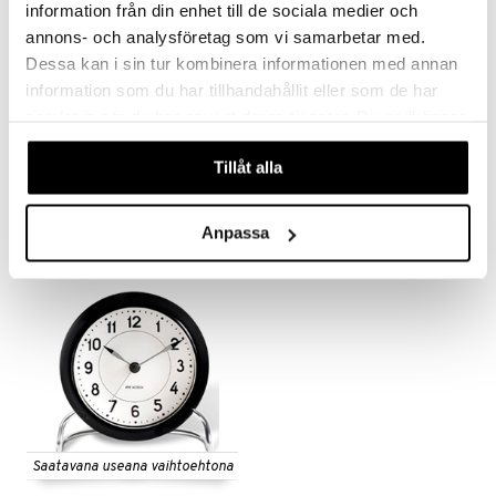
information från din enhet till de sociala medier och
annons- och analysföretag som vi samarbetar med.
Dessa kan i sin tur kombinera informationen med annan
information som du har tillhandahållit eller som de har
Saatavana useana vaihtoehtona
samlat in när du har använt deras tjänster. Du godkänner
Bankers pöytäkello
Bankers Seinäkello
våra cookies vid fortsatt användande av vår webbplats.
ARNE JACOBSEN
ARNE JACOBSEN
Tillåt alla
94
179
€
alk.
€
Anpassa
Saatavana useana vaihtoehtona