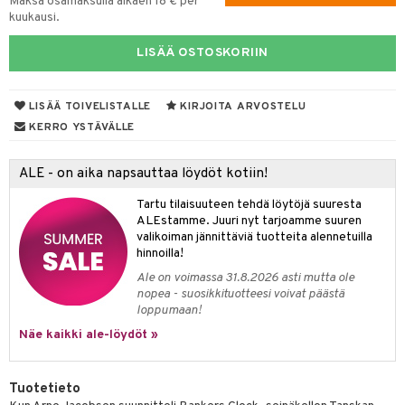
Maksa osamaksulla alkaen 18 € per
kuukausi.
lyt
tyisveitset
& Baaritarvikkeet
LISÄÄ OSTOSKORIIN
nsäilytys & Korit
ttöön
 tekstiilit
ttiöveitset
s
tyynyt
 Grillaustarvikkeet
rinta- & Vihannesveitset
LISÄÄ TOIVELISTALLE
KIRJOITA ARVOSTELU
oneen tekstiilit
 & hyönteissuoja
iköt & Lyhdyt
kkuulaudat
KERRO YSTÄVÄLLE
spalvelu
timet
lot
päveitset
ksiä & vastauksia
ALE - on aika napsauttaa löydöt kotiin!
tsenteroittimet
n ruokinta
mput
tuotetta
Tartu tilaisuuteen tehdä löytöjä suuresta
tsisetit
tolamput
oneen tekstiilit
aistus
ALEstamme. Juuri nyt tarjoamme suuren
 verkkokaupasta
valikoiman jännittäviä tuotteita alennetuilla
tsitarvikkeet
tälamput
anasetit
avälineet
ustarvikkeet
hinnoilla!
anat & Tyynyliinat
Ale on voimassa 31.8.2026 asti mutta ole
 Peitteet
nopea - suosikkituotteesi voivat päästä
nyt & Peitot
loppumaan!
maelämä
Näe kaikki ale-löydöt »
aistus
Tuotetieto