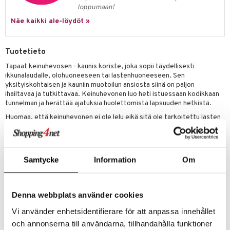
loppumaan!
Näe kaikki ale-löydöt »
Tuotetieto
Tapaat keinuhevosen - kaunis koriste, joka sopii täydellisesti
ikkunalaudalle, olohuoneeseen tai lastenhuoneeseen. Sen
yksityiskohtaisen ja kauniin muotoilun ansiosta siinä on paljon
ihailtavaa ja tutkittavaa. Keinuhevonen luo heti istuessaan kodikkaan
tunnelman ja herättää ajatuksia huolettomista lapsuuden hetkistä.
Huomaa, että keinuhevonen ei ole lelu eikä sitä ole tarkoitettu lasten
käyttöön. Sen sijaan se on ainutlaatuinen puutuote, joka on
valmistettu ja koottu käsityönä, minkä vuoksi tuotteiden välillä voi olla
eroavaisuuksia eri versioiden välillä.
Keinuhevosen pitämiseksi parhaassa kunnossa suosittelemme sen
Samtycke
Information
Om
puhdistamista kostealla liinalla. Kaikkien puutuotteidemme, myös
keinuhevosen, kestävyyden pidentämiseksi suosittelemme, että
käsittelet ne säännöllisesti mehiläisvahalla. Tämä auttaa suojaamaan
Denna webbplats använder cookies
puuta ja säilyttämään sen luonnollisen kauneuden ajan myötä.
Luo keinuhevosesta viehättävä yksityiskohta, joka herättää lämpimiä
Vi använder enhetsidentifierare för att anpassa innehållet
muistoja ja luo nostalgista tunnelmaa kotiisi. Anna sille erityinen paikka
och annonserna till användarna, tillhandahålla funktioner
ja anna sen levittää ainutlaatuista luonnettaan ja luoda rentouttava ja