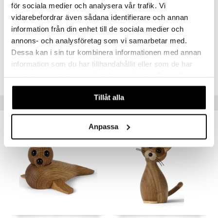
för sociala medier och analysera vår trafik. Vi
kutsuva ilmapiiri. Mitat: 13,5 cm
vidarebefordrar även sådana identifierare och annan
Materiaalit: FSC-tammi, FSC-vaahtera, FSC-thermosaarni, muovi
information från din enhet till de sociala medier och
Suunnittelija: Chresten Sommer
annons- och analysföretag som vi samarbetar med.
Dessa kan i sin tur kombinera informationen med annan
Tuotenumero
information som du har tillhandahållit eller som de har
ITO48-1-XX
samlat in när du har använt deras tjänster. Du godkänner
våra cookies vid fortsatt användande av vår webbplats.
Tillåt alla
Vinkkejä sinulle
Anpassa