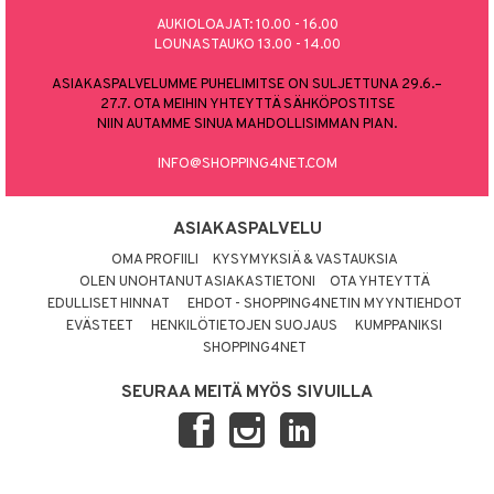
AUKIOLOAJAT: 10.00 - 16.00
LOUNASTAUKO 13.00 - 14.00
ASIAKASPALVELUMME PUHELIMITSE ON SULJETTUNA 29.6.–
27.7. OTA MEIHIN YHTEYTTÄ SÄHKÖPOSTITSE
NIIN AUTAMME SINUA MAHDOLLISIMMAN PIAN.
INFO@SHOPPING4NET.COM
ASIAKASPALVELU
OMA PROFIILI
KYSYMYKSIÄ & VASTAUKSIA
OLEN UNOHTANUT ASIAKASTIETONI
OTA YHTEYTTÄ
EDULLISET HINNAT
EHDOT - SHOPPING4NETIN MYYNTIEHDOT
EVÄSTEET
HENKILÖTIETOJEN SUOJAUS
KUMPPANIKSI
SHOPPING4NET
SEURAA MEITÄ MYÖS SIVUILLA