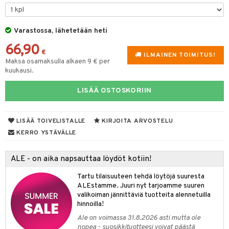
lyt
tyisveitset
& Baaritarvikkeet
nsäilytys & Korit
Varastossa, lähetetään heti
ttöön
 tekstiilit
ttiöveitset
66,90
s
tyynyt
 Grillaustarvikkeet
rinta- & Vihannesveitset
€
ILMAINEN TOIMITUS!
Maksa osamaksulla alkaen 9 € per
oneen tekstiilit
timet
iköt & Lyhdyt
kkuulaudat
kuukausi.
spalvelu
n ruokinta
lot
päveitset
LISÄÄ OSTOSKORIIN
ksiä & vastauksia
tsenteroittimet
mput
tuotetta
tsisetit
LISÄÄ TOIVELISTALLE
KIRJOITA ARVOSTELU
tolamput
oneen tekstiilit
avälineet
aistus
 verkkokaupasta
KERRO YSTÄVÄLLE
tsitarvikkeet
tälamput
anasetit
ustarvikkeet
anat & Tyynyliinat
 Peitteet
maelämä
ALE - on aika napsauttaa löydöt kotiin!
nyt & Peitot
aistus
Tartu tilaisuuteen tehdä löytöjä suuresta
ALEstamme. Juuri nyt tarjoamme suuren
valikoiman jännittäviä tuotteita alennetuilla
hinnoilla!
Ale on voimassa 31.8.2026 asti mutta ole
nopea - suosikkituotteesi voivat päästä