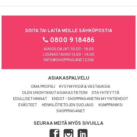
SOITA TAI LAITA MEILLE SÄHKÖPOSTIA
0800 9 18486
AUKIOLOAJAT: 10.00 - 16.00
LOUNASTAUKO 13.00 - 14.00
INFO@SHOPPING4NET.COM
ASIAKASPALVELU
OMA PROFIILI
KYSYMYKSIÄ & VASTAUKSIA
OLEN UNOHTANUT ASIAKASTIETONI
OTA YHTEYTTÄ
EDULLISET HINNAT
EHDOT - SHOPPING4NETIN MYYNTIEHDOT
EVÄSTEET
HENKILÖTIETOJEN SUOJAUS
KUMPPANIKSI
SHOPPING4NET
SEURAA MEITÄ MYÖS SIVUILLA