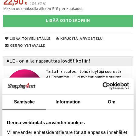
22,90
€
(
24,90
€
)
Maksa osamaksulla alkaen 5 € per kuukausi.
LISÄÄ OSTOSKORIIN
LISÄÄ TOIVELISTALLE
KIRJOITA ARVOSTELU
KERRO YSTÄVÄLLE
ALE - on aika napsauttaa löydöt kotiin!
Tartu tilaisuuteen tehdä löytöjä suuresta
ALEstamme. Juuri nyt tarjoamme suuren
valikoiman jännittäviä tuotteita alennetuilla
hinnoilla!
Ale on voimassa 31.8.2026 asti mutta ole
Samtycke
Information
Om
nopea - suosikkituotteesi voivat päästä
loppumaan!
Näe kaikki ale-löydöt »
Denna webbplats använder cookies
Vi använder enhetsidentifierare för att anpassa innehållet
Tuotetieto