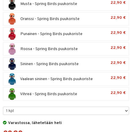
22,90 €
Musta - Spring Birds puukoriste
lyt
tyisveitset
& Baaritarvikkeet
nsäilytys & Korit
22,90 €
ttöön
 tekstiilit
Oranssi - Spring Birds puukoriste
ttiöveitset
s
tyynyt
 Grillaustarvikkeet
rinta- & Vihannesveitset
22,90 €
Punainen - Spring Birds puukoriste
oneen tekstiilit
 & hyönteissuoja
iköt & Lyhdyt
kkuulaudat
spalvelu
22,90 €
Roosa - Spring Birds puukoriste
timet
lot
päveitset
ksiä & vastauksia
tsenteroittimet
n ruokinta
mput
22,90 €
Sininen - Spring Birds puukoriste
tuotetta
tsisetit
tolamput
oneen tekstiilit
aistus
 verkkokaupasta
22,90 €
Vaalean sininen - Spring Birds puukoriste
tsitarvikkeet
tälamput
anasetit
avälineet
ustarvikkeet
anat & Tyynyliinat
 Peitteet
22,90 €
Vihreä - Spring Birds puukoriste
nyt & Peitot
maelämä
aistus
Varastossa, lähetetään heti