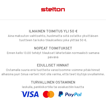
ILMAINEN TOIMITUS YLI 50 €
Aina maksuton vaihtoehto, huolimatta siitä ostatko yksittäisen
tuotteen tai koko tilauksellesi joka ylittää 50 €.
NOPEAT TOIMITUKSET
Ennen kello 13.00 tehdyt tilaukset lähetetään normaalisti samana
päivänä
EDULLISET HINNAT
Ostamalla suuria eriä tuotteita varastoomme voimme pitää hinnat
alhaisina juuri Sinua varten! Voit olla varma, että teet löytöjä sivuillamme.
TURVALLINEN OSTAMINEN
laskulla, pankkikortilla tai asiakastilin kautta