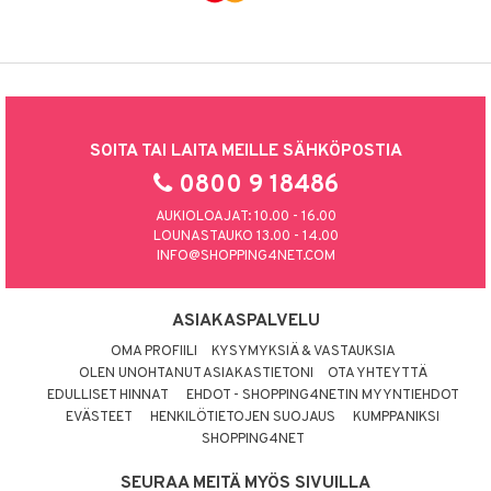
SOITA TAI LAITA MEILLE SÄHKÖPOSTIA
0800 9 18486
AUKIOLOAJAT: 10.00 - 16.00
LOUNASTAUKO 13.00 - 14.00
INFO@SHOPPING4NET.COM
ASIAKASPALVELU
OMA PROFIILI
KYSYMYKSIÄ & VASTAUKSIA
OLEN UNOHTANUT ASIAKASTIETONI
OTA YHTEYTTÄ
EDULLISET HINNAT
EHDOT - SHOPPING4NETIN MYYNTIEHDOT
EVÄSTEET
HENKILÖTIETOJEN SUOJAUS
KUMPPANIKSI
SHOPPING4NET
SEURAA MEITÄ MYÖS SIVUILLA