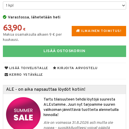
lyt
tyisveitset
& Baaritarvikkeet
nsäilytys & Korit
Varastossa, lähetetään heti
ttöön
 tekstiilit
ttiöveitset
63,90
s
tyynyt
 Grillaustarvikkeet
rinta- & Vihannesveitset
€
ILMAINEN TOIMITUS!
Maksa osamaksulla alkaen 9 € per
oneen tekstiilit
 & hyönteissuoja
iköt & Lyhdyt
kkuulaudat
kuukausi.
spalvelu
timet
lot
päveitset
LISÄÄ OSTOSKORIIN
ksiä & vastauksia
tsenteroittimet
n ruokinta
mput
tuotetta
tsisetit
LISÄÄ TOIVELISTALLE
KIRJOITA ARVOSTELU
tolamput
oneen tekstiilit
aistus
 verkkokaupasta
KERRO YSTÄVÄLLE
tsitarvikkeet
tälamput
anasetit
avälineet
ustarvikkeet
anat & Tyynyliinat
 Peitteet
ALE - on aika napsauttaa löydöt kotiin!
nyt & Peitot
maelämä
Tartu tilaisuuteen tehdä löytöjä suuresta
ALEstamme. Juuri nyt tarjoamme suuren
aistus
valikoiman jännittäviä tuotteita alennetuilla
hinnoilla!
Ale on voimassa 31.8.2026 asti mutta ole
nopea - suosikkituotteesi voivat päästä