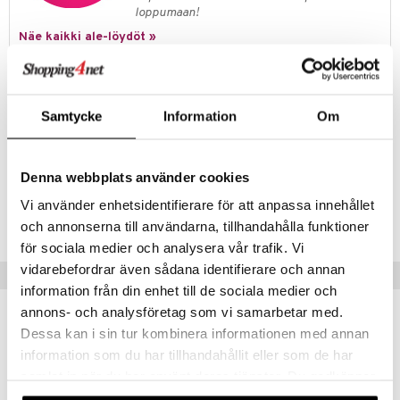
loppumaan!
Näe kaikki ale-löydöt »
Tuotetieto
Soulmates ovat yhdessä ja mukana koko elämän. Ne ovat upea ylistys
Samtycke
Information
Om
rakkaudelle ja ystävyydelle, joka vain kasvaa ja voimistuu vuosien
myötä. Upeat kotona tai lahjana.
Denna webbplats använder cookies
Tuotenumero
Vi använder enhetsidentifierare för att anpassa innehållet
ITL99-1-XX
och annonserna till användarna, tillhandahålla funktioner
för sociala medier och analysera vår trafik. Vi
vidarebefordrar även sådana identifierare och annan
Vinkkejä sinulle
information från din enhet till de sociala medier och
annons- och analysföretag som vi samarbetar med.
Dessa kan i sin tur kombinera informationen med annan
information som du har tillhandahållit eller som de har
samlat in när du har använt deras tjänster. Du godkänner
våra cookies vid fortsatt användande av vår webbplats.