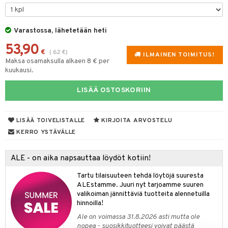
lyt
tyisveitset
& Baaritarvikkeet
nsäilytys & Korit
Varastossa, lähetetään heti
ttöön
 tekstiilit
ttiöveitset
53,90
s
tyynyt
 Grillaustarvikkeet
rinta- & Vihannesveitset
€
(
62
€
)
ILMAINEN TOIMITUS!
Maksa osamaksulla alkaen 8 € per
oneen tekstiilit
 & hyönteissuoja
iköt & Lyhdyt
kkuulaudat
kuukausi.
spalvelu
timet
lot
päveitset
LISÄÄ OSTOSKORIIN
ksiä & vastauksia
tsenteroittimet
n ruokinta
mput
tuotetta
tsisetit
LISÄÄ TOIVELISTALLE
KIRJOITA ARVOSTELU
tolamput
oneen tekstiilit
aistus
 verkkokaupasta
KERRO YSTÄVÄLLE
tsitarvikkeet
tälamput
anasetit
avälineet
ustarvikkeet
anat & Tyynyliinat
 Peitteet
ALE - on aika napsauttaa löydöt kotiin!
nyt & Peitot
maelämä
Tartu tilaisuuteen tehdä löytöjä suuresta
ALEstamme. Juuri nyt tarjoamme suuren
aistus
valikoiman jännittäviä tuotteita alennetuilla
hinnoilla!
Ale on voimassa 31.8.2026 asti mutta ole
nopea - suosikkituotteesi voivat päästä