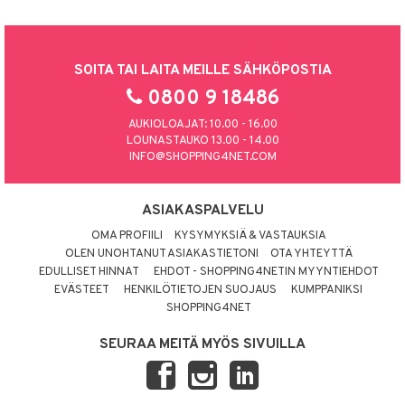
SOITA TAI LAITA MEILLE SÄHKÖPOSTIA
0800 9 18486
AUKIOLOAJAT: 10.00 - 16.00
LOUNASTAUKO 13.00 - 14.00
INFO@SHOPPING4NET.COM
ASIAKASPALVELU
OMA PROFIILI
KYSYMYKSIÄ & VASTAUKSIA
OLEN UNOHTANUT ASIAKASTIETONI
OTA YHTEYTTÄ
EDULLISET HINNAT
EHDOT - SHOPPING4NETIN MYYNTIEHDOT
EVÄSTEET
HENKILÖTIETOJEN SUOJAUS
KUMPPANIKSI
SHOPPING4NET
SEURAA MEITÄ MYÖS SIVUILLA