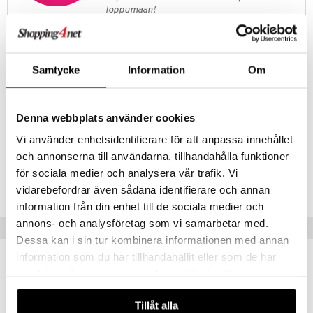
loppumaan!
Näe kaikki ale-löydöt »
Tuotetieto
Samtycke
Information
Om
Slowy on koristeellinen ja ihastuttava kilpikonna kotiisi. Ihaile sen
upeaa muotoilua ja anna sen koristaa kotiasi hyllyllä tai kaapin päällä.
Tätä suloista koriste-esinettä voi myös käyttää säilytykseen.
Denna webbplats använder cookies
Pyöreän kilven alla on pieni syvennys pikkuesineiden säilytykseen.
Vi använder enhetsidentifierare för att anpassa innehållet
och annonserna till användarna, tillhandahålla funktioner
Tuotenumero
för sociala medier och analysera vår trafik. Vi
ITM21-1-XX
vidarebefordrar även sådana identifierare och annan
information från din enhet till de sociala medier och
annons- och analysföretag som vi samarbetar med.
Vinkkejä sinulle
Dessa kan i sin tur kombinera informationen med annan
information som du har tillhandahållit eller som de har
samlat in när du har använt deras tjänster. Du godkänner
våra cookies vid fortsatt användande av vår webbplats.
Tillåt alla