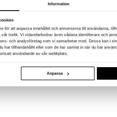
a löydöt kotiin!
Information
isuuteen tehdä löytöjä suuresta ALEstamme. Juuri
mme suuren valikoiman jännittäviä tuotteita
cookies
a hinnoilla!
massa 31.8.2026 asti mutta ole nopea -
e för att anpassa innehållet och annonserna till användarna, tillh
otteesi voivat päästä loppumaan!
vår trafik. Vi vidarebefordrar även sådana identifierare och anna
i ale-löydöt »
nnons- och analysföretag som vi samarbetar med. Dessa kan i sin
har tillhandahållit eller som de har samlat in när du har använt
ortsatt användande av vår webbplats.
Hylkeenpoika
yn kanssa, joka valvoo sinua ilmavalla eleganssilla ja
Puulelu/koris
tijana Foxy on valmis tuomaan villieläinten
SPRING COPEN
si. Valmistettu hienoimmasta mahongista, niin että
Anpassa
42,99
en tuoksun ja kuulla lehtien pehmeän kahinan.
€