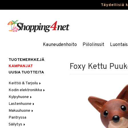
Täydellisiä 
Kauneudenhoito
Piilolinssit
Luontais
TUOTEMERKKEJÄ
Foxy Kettu Puuk
KAMPANJAT
UUSIA TUOTTEITA
Keittiö & Tarjoilu
Kodin elektroniikka
Aterimet
Kylpyhuone
Kannut & Karahvit
Ääni
Lastenhuone
Keittiösäilytys
Kylpyhuoneen sisustus
Makuuhuone
Keittiötekstiilit
Kylpyhuoneen tarvikkeita
Kylpyhuoneen koristelu
Pantryssa
Keittiövälineet
Kylpyhuoneen tekstiilit
Lasten huonekalut
Huovat & Saalit
Säilytys
Kodinkoneet
Lasten lamput
Koristetyynyt