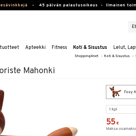
kesävinkkejä
-
45 päivän palautusoikeus -
Ilmainen toim
tuotteet
Apteekki
Fitness
Koti & Sisustus
Lelut, Lap
Shopping4net
»
Koti & Sisustus
»
oriste Mahonki
Foxy K
55
€
Maksa osamaksul