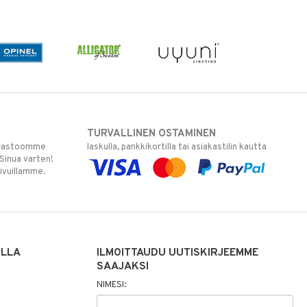
TURVALLINEN OSTAMINEN
varastoomme
laskulla, pankkikortilla tai asiakastilin kautta
 Sinua varten!
sivuillamme.
ILLA
ILMOITTAUDU UUTISKIRJEEMME
SAAJAKSI
NIMESI: