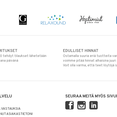
MITUKSET
EDULLISET HINNAT
00 tehdyt tilaukset lähetetään
Ostamalla suuria eriä tuotteita 
mana päivänä
voimme pitää hinnat alhaisina juuri
Voit olla varma, että teet löytöjä 
LVELU
SEURAA MEITÄ MYÖS SIVU
 VASTAUKSIA
UT ASIAKASTIETONI