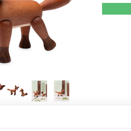
RJOITA ARVOSTELU
KERRO YSTÄVÄLLE