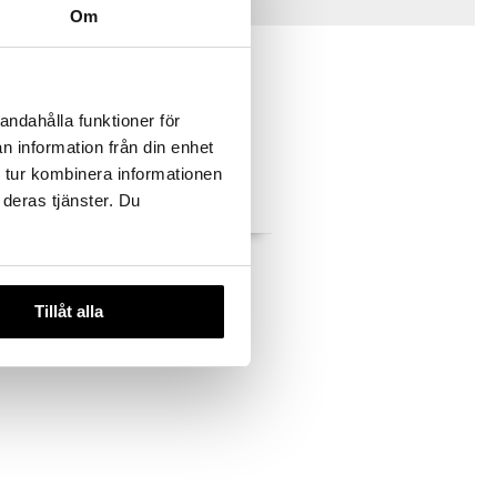
Vinkkejä sinulle
Om
andahålla funktioner för
n information från din enhet
 tur kombinera informationen
 deras tjänster. Du
nen
Lucky The Cat
te
HAGEN
SPRING COPENHAGEN
Tillåt alla
48,79
€