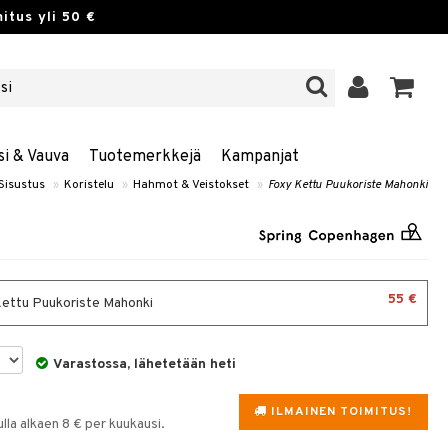
itus yli 50 €
si & Vauva
Tuotemerkkejä
Kampanjat
Sisustus
»
Koristelu
»
Hahmot & Veistokset
»
Foxy Kettu Puukoriste Mahonki
55 €
ettu Puukoriste Mahonki
Varastossa, lähetetään heti
ILMAINEN TOIMITUS!
la alkaen 8 € per kuukausi.