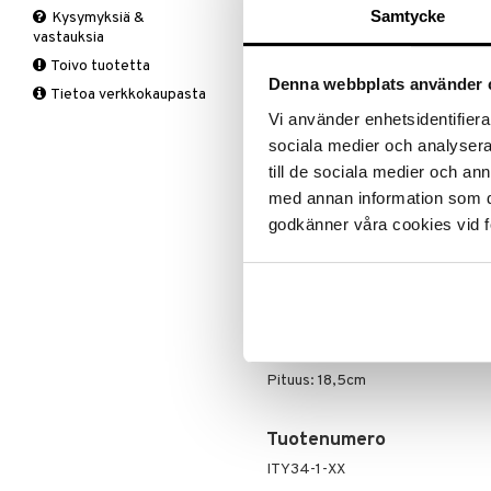
ALE - on aika napsautta
Leipäveitset
Samtycke
Kysymyksiä &
Liinat
Lintujen ruokinta
Sisälamput
vastauksia
Veitsenteroittimet
Tartu tila
Makuuhuoneen tekstiilit
Piknik
Ulkovalaistus
Kattolamput
Toivo tuotetta
Veitsisetit
nyt tarjoa
Matot
Puutarhavälineet
Valaistustarvikkeet
Lakanasetit
Pöytälamput
Denna webbplats använder 
alennetuill
Veitsitarvikkeet
Tietoa verkkokaupasta
Viltit & Peitteet
Ruukut
Lakanat & Tyynyliinat
Ale on voi
Vi använder enhetsidentifierar
Ulkoilmaelämä
Tyynyt & Peitot
suosikkitu
sociala medier och analysera 
Ulkovalaistus
Näe kaikk
till de sociala medier och a
med annan information som du 
godkänner våra cookies vid f
Tuotetieto
Sukella villieläinten maailmaan Fox
ylpeydellä. Todellisena metsän var
kosketuksen kotiisi tai toimistoo
voit melkein tuntea metsäsammale
Korkeus: 12cm
Pituus: 18,5cm
Tuotenumero
ITY34-1-XX