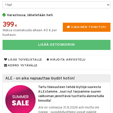
lyt
tyisveitset
& Baaritarvikkeet
nsäilytys & Korit
Varastossa, lähetetään heti
ttöön
 tekstiilit
ttiöveitset
399
s
tyynyt
 Grillaustarvikkeet
rinta- & Vihannesveitset
€
ILMAINEN TOIMITUS!
Maksa osamaksulla alkaen 40 € per
oneen tekstiilit
 & hyönteissuoja
iköt & Lyhdyt
kkuulaudat
kuukausi.
spalvelu
timet
lot
päveitset
LISÄÄ OSTOSKORIIN
ksiä & vastauksia
tsenteroittimet
n ruokinta
mput
tuotetta
tsisetit
LISÄÄ TOIVELISTALLE
KIRJOITA ARVOSTELU
tolamput
oneen tekstiilit
aistus
 verkkokaupasta
KERRO YSTÄVÄLLE
tsitarvikkeet
tälamput
anasetit
avälineet
ustarvikkeet
anat & Tyynyliinat
 Peitteet
ALE - on aika napsauttaa löydöt kotiin!
nyt & Peitot
maelämä
Tartu tilaisuuteen tehdä löytöjä suuresta
ALEstamme. Juuri nyt tarjoamme suuren
aistus
valikoiman jännittäviä tuotteita alennetuilla
hinnoilla!
Ale on voimassa 31.8.2026 asti mutta ole
nopea - suosikkituotteesi voivat päästä