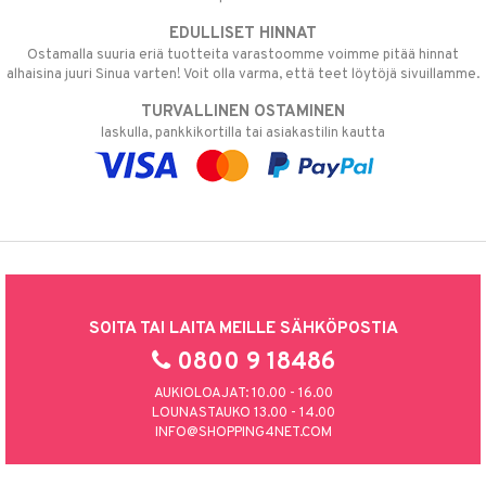
EDULLISET HINNAT
Ostamalla suuria eriä tuotteita varastoomme voimme pitää hinnat
alhaisina juuri Sinua varten! Voit olla varma, että teet löytöjä sivuillamme.
TURVALLINEN OSTAMINEN
laskulla, pankkikortilla tai asiakastilin kautta
SOITA TAI LAITA MEILLE SÄHKÖPOSTIA
0800 9 18486
AUKIOLOAJAT: 10.00 - 16.00
LOUNASTAUKO 13.00 - 14.00
INFO@SHOPPING4NET.COM