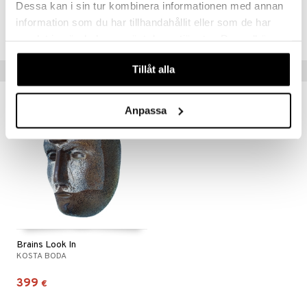
Dessa kan i sin tur kombinera informationen med annan
Tuotenumero
information som du har tillhandahållit eller som de har
IAN96-1-XX
samlat in när du har använt deras tjänster. Du godkänner
våra cookies vid fortsatt användande av vår webbplats.
Tillåt alla
Vinkkejä sinulle
Anpassa
Brains Look In
KOSTA BODA
399
€