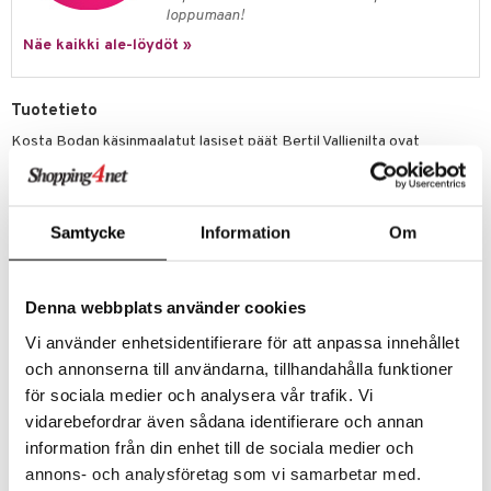
loppumaan!
Näe kaikki ale-löydöt »
Tuotetieto
Kosta Bodan käsinmaalatut lasiset päät Bertil Vallienilta ovat
kuuluisia. Sanotaan, että jopa paavilla on oma kappaleensa.
Brains Look on lisäys Brains-perheeseen, koristeellinen keräilykohde,
jonka saa helposti ripustettua seinälle mukanatulevalla
Samtycke
Information
Om
ruostumattomalla kiinnikkeellä. Lasiesineen voi myös asettaa lehti- tai
kirjapinon päälle hienoksi sisustusyksityiskohdaksi. Piipun käsityö
yhdistetään valuun, joka sitten hiotaan ja kiillotetaan käsin. ”Look in”
sisältää hiotun ”ikkunan” josta näkee sisälle. Väri ja lehtihopea
Denna webbplats använder cookies
levitetään valmiiksimuotoillulle päälle. Lasipää ”Look”, jossa valkoinen
lanka jännitetään käsin sisäyksityiskohtaan ja jota tulikiillotetaan
Vi använder enhetsidentifierare för att anpassa innehållet
sitten voimakkaasti. Raidat edustavat vaihtelevaa ajatusrataa.
och annonserna till användarna, tillhandahålla funktioner
Jokainen lasinen pää on uniikki ja se voi erota hieman tuotekuvasta.
för sociala medier och analysera vår trafik. Vi
Koko: 13,5 x 10 x 8,5 cm
vidarebefordrar även sådana identifierare och annan
information från din enhet till de sociala medier och
Käsinpuhallettu Smålannissa
annons- och analysföretag som vi samarbetar med.