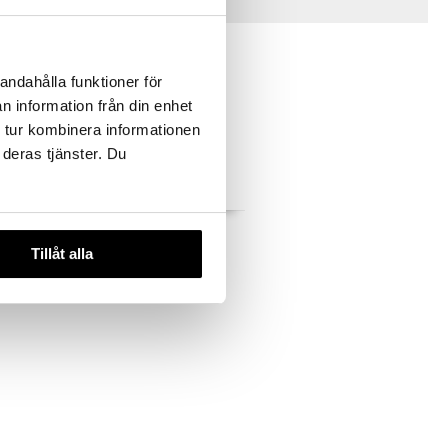
Vinkkejä sinulle
andahålla funktioner för
n information från din enhet
 tur kombinera informationen
 deras tjänster. Du
 Joulupallo
Snow Cube Joulupallo
Tillåt alla
ALESSI
20
€