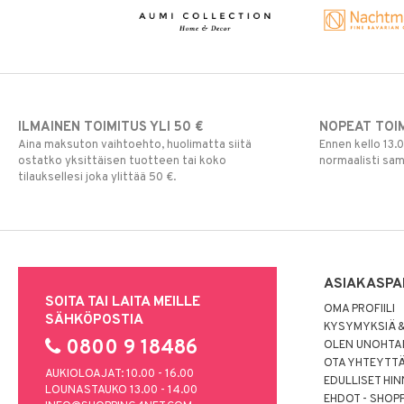
ILMAINEN TOIMITUS YLI 50 €
NOPEAT TOI
Aina maksuton vaihtoehto, huolimatta siitä
Ennen kello 13.
ostatko yksittäisen tuotteen tai koko
normaalisti sa
tilauksellesi joka ylittää 50 €.
ASIAKASPA
SOITA TAI LAITA MEILLE
OMA PROFIILI
SÄHKÖPOSTIA
KYSYMYKSIÄ &
0800 9 18486
OLEN UNOHTAN
OTA YHTEYTT
AUKIOLOAJAT: 10.00 - 16.00
EDULLISET HI
LOUNASTAUKO 13.00 - 14.00
EHDOT - SHOP