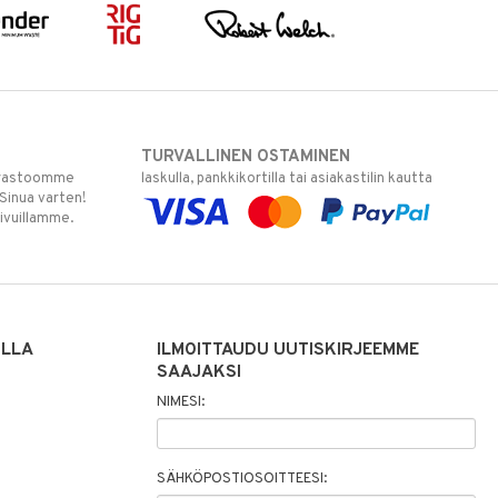
TURVALLINEN OSTAMINEN
varastoomme
laskulla, pankkikortilla tai asiakastilin kautta
 Sinua varten!
sivuillamme.
ILLA
ILMOITTAUDU UUTISKIRJEEMME
SAAJAKSI
NIMESI:
SÄHKÖPOSTIOSOITTEESI: