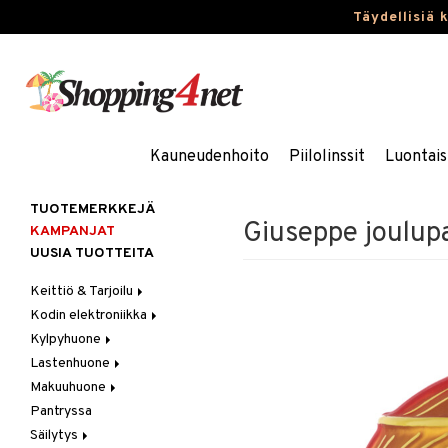
Täydellisiä 
Kauneudenhoito
Piilolinssit
Luontais
TUOTEMERKKEJÄ
Giuseppe joulupa
KAMPANJAT
UUSIA TUOTTEITA
Keittiö & Tarjoilu
Kodin elektroniikka
Aterimet
Kylpyhuone
Kannut & Karahvit
Ääni
Lastenhuone
Keittiösäilytys
Kylpyhuoneen sisustus
Makuuhuone
Keittiötekstiilit
Kylpyhuoneen tarvikkeita
Kylpyhuoneen koristelu
Pantryssa
Keittiövälineet
Kylpyhuoneen tekstiilit
Lasten huonekalut
Huovat & Saalit
Säilytys
Kodinkoneet
Lasten lamput
Koristetyynyt