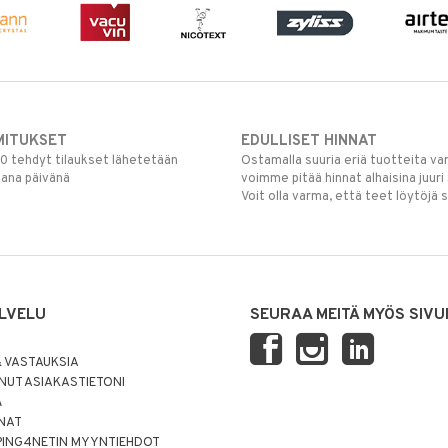
MITUKSET
EDULLISET HINNAT
00 tehdyt tilaukset lähetetään
Ostamalla suuria eriä tuotteita 
mana päivänä
voimme pitää hinnat alhaisina juuri
Voit olla varma, että teet löytöjä 
LVELU
SEURAA MEITÄ MYÖS SIVU
 VASTAUKSIA
UT ASIAKASTIETONI
Ä
NNAT
PING4NETIN MYYNTIEHDOT