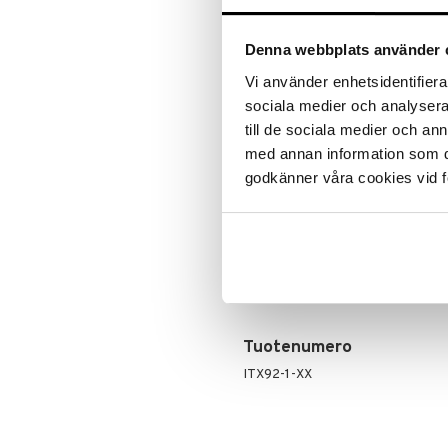
ALE - on aika napsautta
Leipäveitset
Veitsenteroittimet
Tartu tila
Denna webbplats använder 
Veitsisetit
nyt tarjoa
alennetuill
Vi använder enhetsidentifierar
Veitsitarvikkeet
sociala medier och analysera 
Ale on voi
suosikkitu
till de sociala medier och a
Näe kaikk
med annan information som du 
godkänner våra cookies vid f
Tuotetieto
Giuseppe-joulupallot ovat osa Ma
projektia. Tämä Marcello Jorin suu
jouluseimen ja joulukuusen korist
Pallot ovat joulukoristeita, jotka 
Tuotenumero
ITX92-1-XX