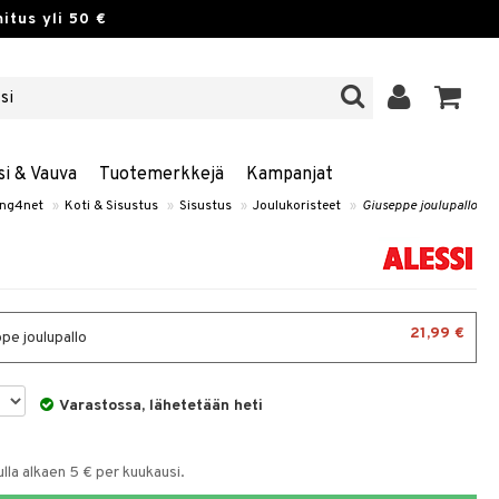
itus yli 50 €
si & Vauva
Tuotemerkkejä
Kampanjat
ng4net
»
Koti & Sisustus
»
Sisustus
»
Joulukoristeet
»
Giuseppe joulupallo
21,99 €
pe joulupallo
Varastossa, lähetetään heti
la alkaen 5 € per kuukausi.