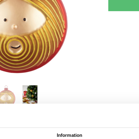
RJOITA ARVOSTELU
KERRO YSTÄVÄLLE
Information