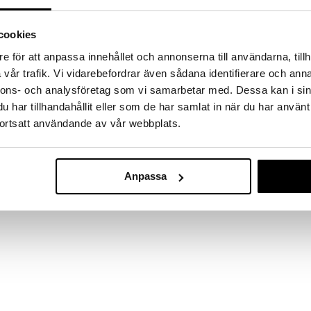
a löydöt kotiin!
isuuteen tehdä löytöjä suuresta ALEstamme. Juuri
cookies
mme suuren valikoiman jännittäviä tuotteita
a hinnoilla!
e för att anpassa innehållet och annonserna till användarna, tillh
vår trafik. Vi vidarebefordrar även sådana identifierare och anna
massa 31.8.2026 asti mutta ole nopea -
otteesi voivat päästä loppumaan!
nnons- och analysföretag som vi samarbetar med. Dessa kan i sin
i ale-löydöt »
har tillhandahållit eller som de har samlat in när du har använt
ortsatt användande av vår webbplats.
Cubik Penguin
rcello Jorin suunnittelemaa Le Palle Presepe -
Anpassa
nnittelu yhdistää kaksi suurta perinnettä,
ALESSI
elun, tarjoten pienen mutta merkittävän innovaation.
19,99
on tehty lasipallosta, jonka halkaisija on noin 9 cm.
€