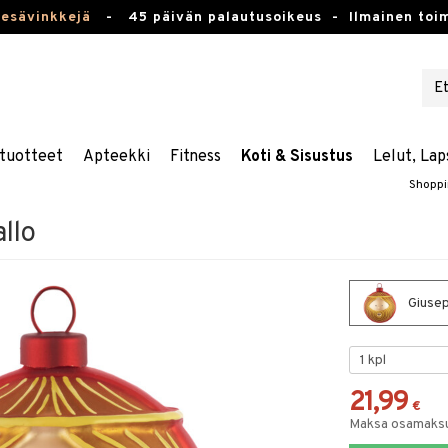
kesävinkkejä
-
45 päivän palautusoikeus -
Ilmainen toim
tuotteet
Apteekki
Fitness
Koti & Sisustus
Lelut, Lap
Shoppi
llo
Giusep
21,99
€
Maksa osamaksul