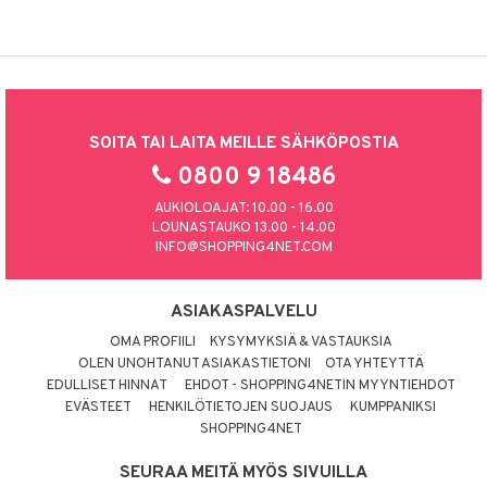
SOITA TAI LAITA MEILLE SÄHKÖPOSTIA
0800 9 18486
AUKIOLOAJAT: 10.00 - 16.00
LOUNASTAUKO 13.00 - 14.00
INFO@SHOPPING4NET.COM
ASIAKASPALVELU
OMA PROFIILI
KYSYMYKSIÄ & VASTAUKSIA
OLEN UNOHTANUT ASIAKASTIETONI
OTA YHTEYTTÄ
EDULLISET HINNAT
EHDOT - SHOPPING4NETIN MYYNTIEHDOT
EVÄSTEET
HENKILÖTIETOJEN SUOJAUS
KUMPPANIKSI
SHOPPING4NET
SEURAA MEITÄ MYÖS SIVUILLA