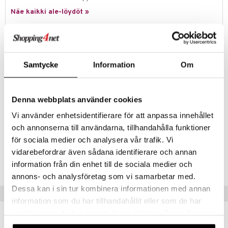
Näe kaikki ale-löydöt »
Tuotetieto
Alessin joulupallo Cubik Penguin on saanut innoituksensa Etelänavan
Samtycke
Information
Om
pingviineistä myssyineen kaikkineen. Joulukoristelu tekee kuusestasi
ainutlaatuisen ja sopii hienosti yhdistettäväksi muihin saman sarjan
joulupalloihin. Kubistisen joulupallon ovat muotoilleet Massimo Giacon
ja Marcello Jori. Käsintehty.
Denna webbplats använder cookies
Materiaali: Lasi
Vi använder enhetsidentifierare för att anpassa innehållet
Koko: 7 x 6,7 x 9,2 cm
och annonserna till användarna, tillhandahålla funktioner
för sociala medier och analysera vår trafik. Vi
Tuotenumero
vidarebefordrar även sådana identifierare och annan
ICC91-1-XX
information från din enhet till de sociala medier och
annons- och analysföretag som vi samarbetar med.
Dessa kan i sin tur kombinera informationen med annan
Vinkkejä sinulle
information som du har tillhandahållit eller som de har
samlat in när du har använt deras tjänster. Du godkänner
våra cookies vid fortsatt användande av vår webbplats.