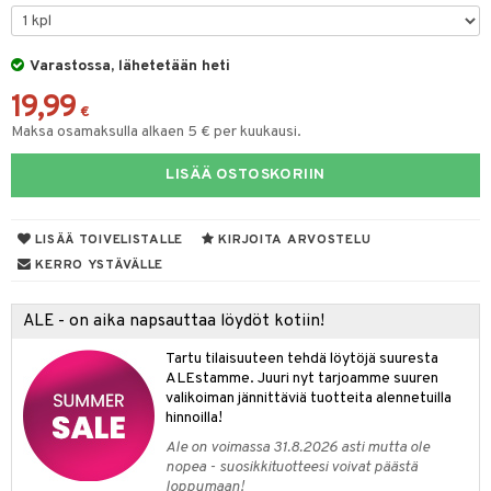
oneen tekstiilit
aistus
 verkkokaupasta
tyisveitset
tälamput
& Baaritarvikkeet
anasetit
avälineet
ustarvikkeet
Varastossa, lähetetään heti
ttiöveitset
anat & Tyynyliinat
 Peitteet
19,99
rinta- & Vihannesveitset
nyt & Peitot
€
maelämä
Maksa osamaksulla alkaen 5 € per kuukausi.
kkuulaudat
aistus
LISÄÄ OSTOSKORIIN
päveitset
tsenteroittimet
LISÄÄ TOIVELISTALLE
KIRJOITA ARVOSTELU
tsisetit
KERRO YSTÄVÄLLE
tsitarvikkeet
ALE - on aika napsauttaa löydöt kotiin!
Tartu tilaisuuteen tehdä löytöjä suuresta
ALEstamme. Juuri nyt tarjoamme suuren
valikoiman jännittäviä tuotteita alennetuilla
hinnoilla!
Ale on voimassa 31.8.2026 asti mutta ole
nopea - suosikkituotteesi voivat päästä
loppumaan!