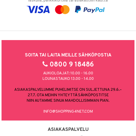
laskulla, pankkikortilla tai asiakastilin kautta
SOITA TAI LAITA MEILLE SÄHKÖPOSTIA
0800 9 18486
AUKIOLOAJAT: 10.00 - 16.00
LOUNASTAUKO 13.00 - 14.00
ASIAKASPALVELUMME PUHELIMITSE ON SULJETTUNA 29.6.–
27.7. OTA MEIHIN YHTEYTTÄ SÄHKÖPOSTITSE
NIIN AUTAMME SINUA MAHDOLLISIMMAN PIAN.
INFO@SHOPPING4NET.COM
ASIAKASPALVELU