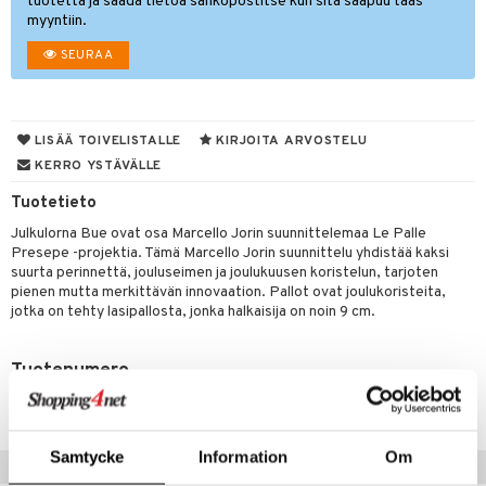
oneen tekstiilit
avälineet
aistus
tuotetta ja saada tietoa sähköpostitse kun sitä saapuu taas
 verkkokaupasta
myyntiin.
tyisveitset
tälamput
& Baaritarvikkeet
anasetit
ustarvikkeet
SEURAA
ttiöveitset
anat & Tyynyliinat
 Peitteet
maelämä
rinta- & Vihannesveitset
nyt & Peitot
aistus
LISÄÄ TOIVELISTALLE
KIRJOITA ARVOSTELU
kkuulaudat
KERRO YSTÄVÄLLE
päveitset
Tuotetieto
tsenteroittimet
Julkulorna Bue ovat osa Marcello Jorin suunnittelemaa Le Palle
Presepe -projektia. Tämä Marcello Jorin suunnittelu yhdistää kaksi
tsisetit
suurta perinnettä, jouluseimen ja joulukuusen koristelun, tarjoten
pienen mutta merkittävän innovaation. Pallot ovat joulukoristeita,
tsitarvikkeet
jotka on tehty lasipallosta, jonka halkaisija on noin 9 cm.
Tuotenumero
ITX93-1-XX
Samtycke
Information
Om
Vinkkejä sinulle