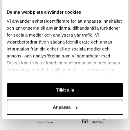
Denna webbplats använder cookies
Vi använder enhetsidentifierare för att anpassa innehållet
och annonserna till användarna, tillhandahålla funktioner
för sociala medier och analysera vår trafik. Vi
vidarebefordrar även sådana identifierare och annan
information från din enhet till de sociala medier och
annons- och analysföretag som vi samarbetar med.
Dessa kan i sin tur kombinera informationen med annan
Cubik Penguin Joulupallo
Snow Cube Joulupallo
information som du har tillhandahållit eller som de har
ALESSI
ALESSI
samlat in när du har använt deras tjänster. Du godkänner
våra cookies vid fortsatt användande av vår webbplats.
19,99
20
€
€
Tillåt alla
Anpassa