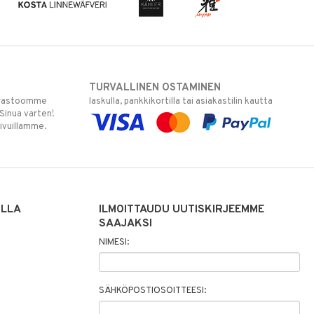
TURVALLINEN OSTAMINEN
varastoomme
laskulla, pankkikortilla tai asiakastilin kautta
 Sinua varten!
sivuillamme.
ILLA
ILMOITTAUDU UUTISKIRJEEMME
SAAJAKSI
NIMESI:
SÄHKÖPOSTIOSOITTEESI: