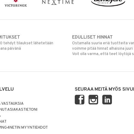
MITUKSET
EDULLISET HINNAT
00 tehdyt tilaukset lähetetään
Ostamalla suuria eriä tuotteita 
mana päivänä
voimme pitää hinnat alhaisina juuri
Voit olla varma, että teet löytöjä 
LVELU
SEURAA MEITÄ MYÖS SIVU
 VASTAUKSIA
UT ASIAKASTIETONI
Ä
NNAT
PING4NETIN MYYNTIEHDOT