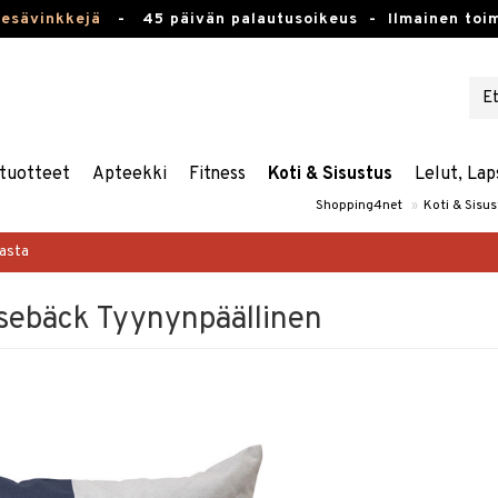
kesävinkkejä
-
45 päivän palautusoikeus -
Ilmainen toim
tuotteet
Apteekki
Fitness
Koti & Sisustus
Lelut, Lap
Shopping4net
»
Koti & Sisu
masta
sebäck Tyynynpäällinen