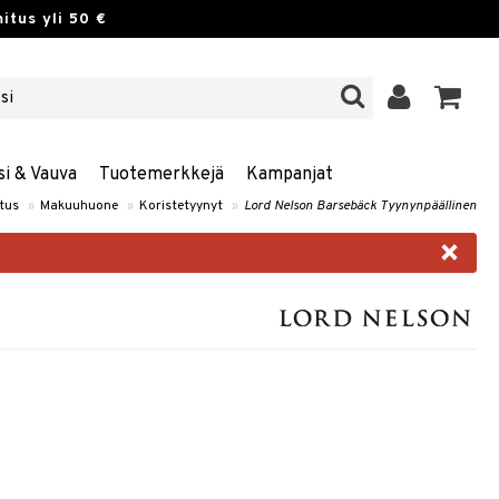
itus yli 50 €
si & Vauva
Tuotemerkkejä
Kampanjat
stus
»
Makuuhuone
»
Koristetyynyt
»
Lord Nelson Barsebäck Tyynynpäällinen
×