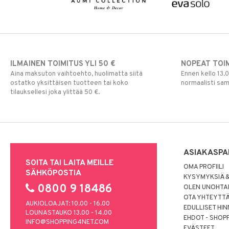
ILMAINEN TOIMITUS YLI 50 €
NOPEAT TOI
Aina maksuton vaihtoehto, huolimatta siitä
Ennen kello 13.
ostatko yksittäisen tuotteen tai koko
normaalisti sa
tilauksellesi joka ylittää 50 €.
ASIAKASPA
SOITA TAI LAITA MEILLE
OMA PROFIILI
SÄHKÖPOSTIA
KYSYMYKSIÄ &
0800 9 18486
OLEN UNOHTAN
OTA YHTEYTT
AUKIOLOAJAT: 10.00 - 16.00
EDULLISET HI
LOUNASTAUKO 13.00 - 14.00
EHDOT - SHOP
INFO@SHOPPING4NET.COM
EVÄSTEET