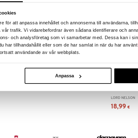
RJOITA ARVOSTELU
KERRO YSTÄVÄLLE
cookies
e för att anpassa innehållet och annonserna till användarna, tillh
 Klassinen ankkuri keskellä, öljetti narulla sivulla
eriaiheesta pitävälle.
vår trafik. Vi vidarebefordrar även sådana identifierare och anna
nnons- och analysföretag som vi samarbetar med. Dessa kan i sin
har tillhandahållit eller som de har samlat in när du har använt
ortsatt användande av vår webbplats.
Anpassa
Tyynyliina Rai
LORD NELSON
18,99
€