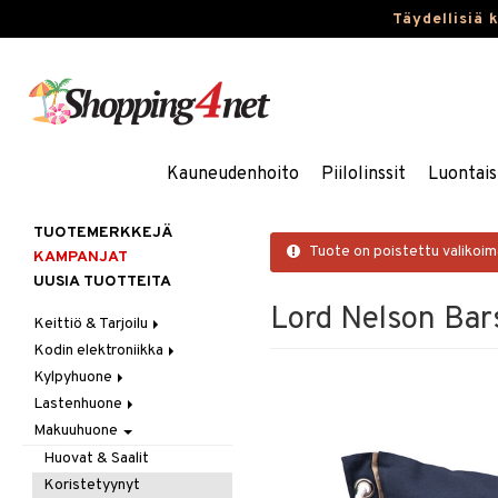
Täydellisiä 
Kauneudenhoito
Piilolinssit
Luontais
TUOTEMERKKEJÄ
Tuote on poistettu valikoi
KAMPANJAT
UUSIA TUOTTEITA
Lord Nelson Bar
Keittiö & Tarjoilu
Kodin elektroniikka
Aterimet
Kylpyhuone
Kannut & Karahvit
Ääni
Lastenhuone
Keittiösäilytys
Kylpyhuoneen sisustus
Makuuhuone
Keittiötekstiilit
Kylpyhuoneen tarvikkeita
Kylpyhuoneen koristelu
Keittiövälineet
Kylpyhuoneen tekstiilit
Lasten huonekalut
Huovat & Saalit
Kodinkoneet
Lasten lamput
Koristetyynyt