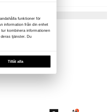
Vinkkejä sinulle
andahålla funktioner för
n information från din enhet
 tur kombinera informationen
 deras tjänster. Du
Tillåt alla
ta