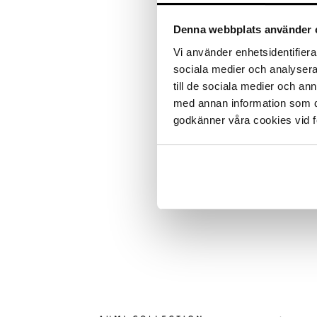
LISÄÄ TOIVELISTALLE
KI
Leipäveitset
Veitsenteroittimet
Denna webbplats använder 
Tuotetieto
Veitsisetit
Vi använder enhetsidentifierar
Maritime tyynynpäällinen, puuvillaa.
Veitsitarvikkeet
helppoon ripustamiseen, sopien m
sociala medier och analysera 
Koko: 50x60 cm
till de sociala medier och a
med annan information som du 
godkänner våra cookies vid f
Tuotenumero
ITM96-1-GA