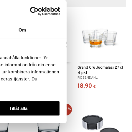
Vinkkejä sinulle
Om
andahålla funktioner för
n information från din enhet
-pkt
City Jääkuutiot 4 kpl
Grand Cru Juomalasi 27 cl
 tur kombinera informationen
paketti
4 pkt
IGN
ORREFORS
ROSENDAHL
 deras tjänster. Du
25
18,90
€
€
Tillåt alla
-17%