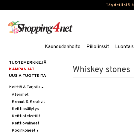
Täydellisiä 
Kauneudenhoito
Piilolinssit
Luontais
TUOTEMERKKEJÄ
Whiskey stones
KAMPANJAT
UUSIA TUOTTEITA
Keittiö & Tarjoilu
Aterimet
Kannut & Karahvit
Keittiösäilytys
Keittiötekstiilit
Keittiövälineet
Kodinkoneet