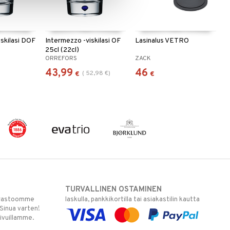
iskilasi DOF
Intermezzo -viskilasi OF
Lasinalus VETRO
25cl (22cl)
ORREFORS
ZACK
43,99
46
(
52,98
€
)
€
€
TURVALLINEN OSTAMINEN
varastoomme
laskulla, pankkikortilla tai asiakastilin kautta
 Sinua varten!
sivuillamme.