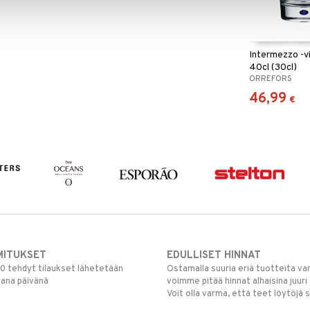
Intermezzo -v
40cl (30cl)
ORREFORS
46,99
€
MITUKSET
EDULLISET HINNAT
00 tehdyt tilaukset lähetetään
Ostamalla suuria eriä tuotteita 
mana päivänä
voimme pitää hinnat alhaisina juuri
Voit olla varma, että teet löytöjä 