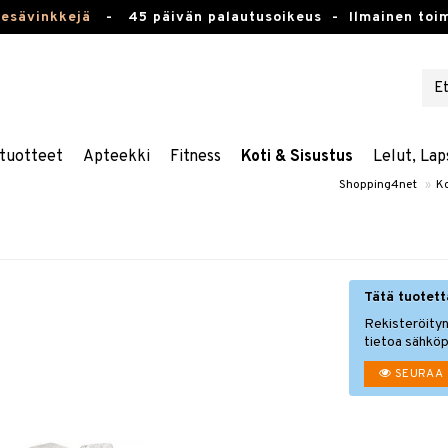
kesävinkkejä
-
45 päivän palautusoikeus -
Ilmainen toim
tuotteet
Apteekki
Fitness
Koti & Sisustus
Lelut, Lap
Shopping4net
»
Ko
Tätä tuotetta
Rekisteröityn
tietoa sähköp
SEURAA