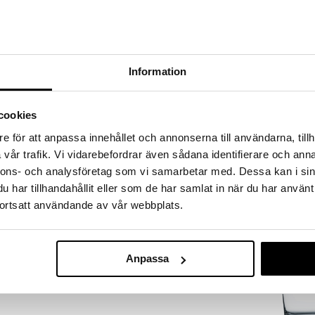
a säilytyspussissa joka on pakattu hienoon
Information
cookies
e för att anpassa innehållet och annonserna till användarna, tillh
vår trafik. Vi vidarebefordrar även sådana identifierare och anna
Bar viskilasi 6
nnons- och analysföretag som vi samarbetar med. Dessa kan i sin
SAGAFORM DES
har tillhandahållit eller som de har samlat in när du har använt
24,80
ortsatt användande av vår webbplats.
€
Anpassa