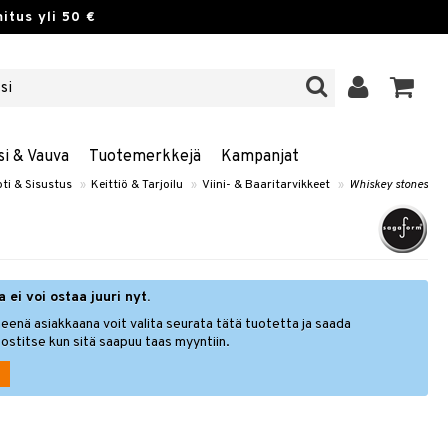
itus yli 50 €
si & Vauva
Tuotemerkkejä
Kampanjat
ti & Sisustus
»
Keittiö & Tarjoilu
»
Viini- & Baaritarvikkeet
»
Whiskey stones
 ei voi ostaa juuri nyt.
eenä asiakkaana voit valita seurata tätä tuotetta ja saada
ostitse kun sitä saapuu taas myyntiin.