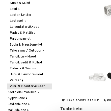
Kupit & Mukit
Kahvi, Tee & Espresso
Lasit
Leivänpaahtimet
Lasten keittiö
Mixerit &
Juoma- & Cocktailasit
Sähkövatkaimet
Lautaset
Juomalasit
Muut koneet
Leivontatarvikkeet
Olutlasit
Asetit
Vedenkeittimet
Padat & Kattilat
Shamppanjalasit
Ruokalautaset
Paistinpannut
Snapsi- & Aveclasit
Syvät lautaset
Suola & Maustemyllyt
Viinilasit
Take away / Outdoor
Whiskey- & Konjakkilasit
Tarjoilutarvikkeet
Eväslaatikot
Tarjoiluvadit & Kulhot
Pullot
Tiskaus & Siivous
Termoskannut
Uuni- & Leivontavuoat
Termosmukit
Veitset
Viini- & Baaritarvikkeet
Erityisveitset
Kodin elektroniikka
Keittiöveitset
Kylpyhuone
Ääni
Kuorinta- &
LISÄÄ TOIVELISTALLE
KI
Vihannesveitset
Lastenhuone
Kylpyhuoneen sisustus
Tuotetieto
Leikkuulaudat
Makuuhuone
Kylpyhuoneen tarvikkeita
Kylpyhuoneen koristelu