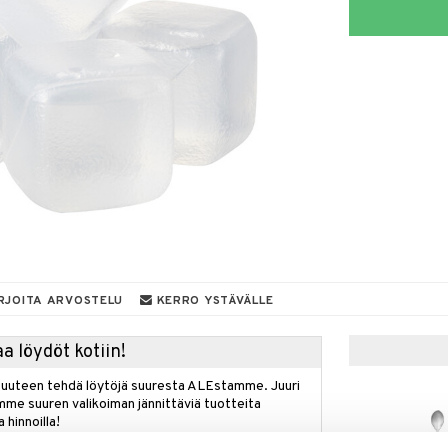
RJOITA ARVOSTELU
KERRO YSTÄVÄLLE
a löydöt kotiin!
isuuteen tehdä löytöjä suuresta ALEstamme. Juuri
mme suuren valikoiman jännittäviä tuotteita
a hinnoilla!