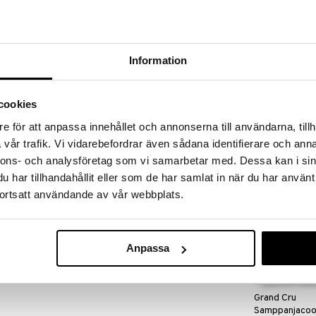
massa 31.8.2026 asti mutta ole nopea -
otteesi voivat päästä loppumaan!
i ale-löydöt »
Information
Grand Cru Baar
ttävät juomasi laimentamatta niitä vedellä. Niitä voi
cookies
ROSENDAHL
e för att anpassa innehållet och annonserna till användarna, tillh
.
13,81
€
vår trafik. Vi vidarebefordrar även sådana identifierare och anna
nnons- och analysföretag som vi samarbetar med. Dessa kan i sin
har tillhandahållit eller som de har samlat in när du har använt
ortsatt användande av vår webbplats.
Anpassa
Grand Cru
Samppanjacoo