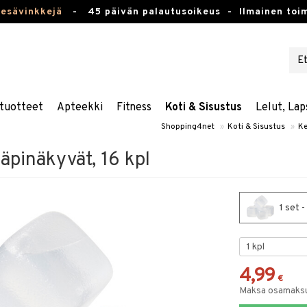
kesävinkkejä
-
45 päivän palautusoikeus -
Ilmainen toim
tuotteet
Apteekki
Fitness
Koti & Sisustus
Lelut, Lap
Shopping4net
»
Koti & Sisustus
»
Ke
läpinäkyvät, 16 kpl
1 set -
4,99
€
Maksa osamaksul