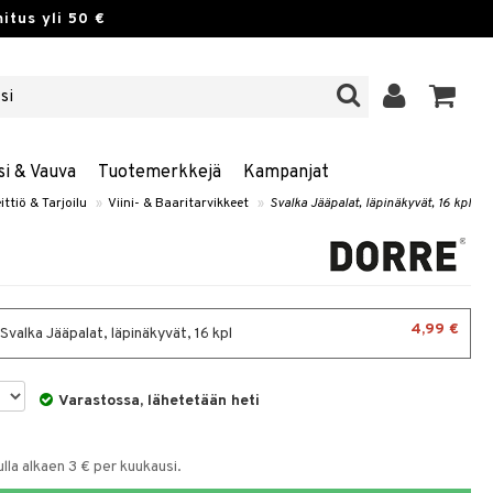
itus yli 50 €
si & Vauva
Tuotemerkkejä
Kampanjat
ittiö & Tarjoilu
»
Viini- & Baaritarvikkeet
»
Svalka Jääpalat, läpinäkyvät, 16 kpl
4,99 €
 Svalka Jääpalat, läpinäkyvät, 16 kpl
Varastossa, lähetetään heti
la alkaen 3 € per kuukausi.