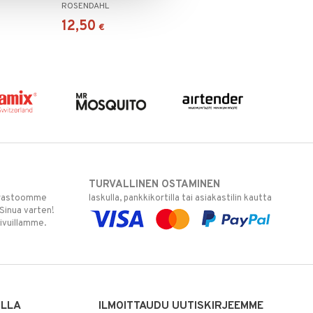
ROSENDAHL
12,50
€
TURVALLINEN OSTAMINEN
varastoomme
laskulla, pankkikortilla tai asiakastilin kautta
 Sinua varten!
sivuillamme.
ILLA
ILMOITTAUDU UUTISKIRJEEMME