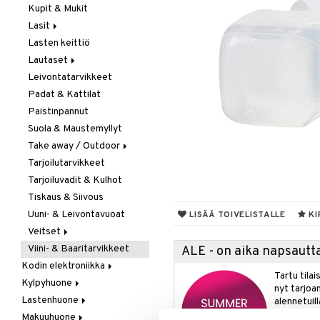
Kupit & Mukit
Kahvi, Tee & Espresso
Lasit
Leivänpaahtimet
Lasten keittiö
Mixerit &
Juoma- & Cocktailasit
Sähkövatkaimet
Lautaset
Juomalasit
Muut koneet
Leivontatarvikkeet
Olutlasit
Asetit
Vedenkeittimet
Padat & Kattilat
Shamppanjalasit
Ruokalautaset
Paistinpannut
Snapsi- & Aveclasit
Syvät lautaset
Suola & Maustemyllyt
Viinilasit
Take away / Outdoor
Whiskey- & Konjakkilasit
Tarjoilutarvikkeet
Eväslaatikot
Tarjoiluvadit & Kulhot
Pullot
Tiskaus & Siivous
Termoskannut
Uuni- & Leivontavuoat
Termosmukit
LISÄÄ TOIVELISTALLE
KI
Veitset
Viini- & Baaritarvikkeet
Erityisveitset
ALE - on aika napsautta
Kodin elektroniikka
Keittiöveitset
Tartu tila
Kylpyhuone
Ääni
Kuorinta- &
nyt tarjoa
Vihannesveitset
Lastenhuone
Kylpyhuoneen sisustus
alennetuill
Leikkuulaudat
Makuuhuone
Kylpyhuoneen tarvikkeita
Kylpyhuoneen koristelu