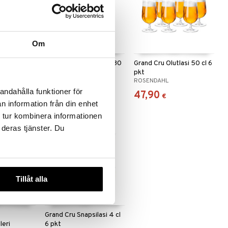
Om
ilusikka
Grand Cru Korkea lasi 30
Grand Cru Olutlasi 50 cl 6
cl 4 pkt
pkt
ROSENDAHL
ROSENDAHL
andahålla funktioner för
16,80
47,90
€
€
n information från din enhet
 tur kombinera informationen
 deras tjänster. Du
Tillåt alla
Grand Cru Snapsilasi 4 cl
leri
6 pkt