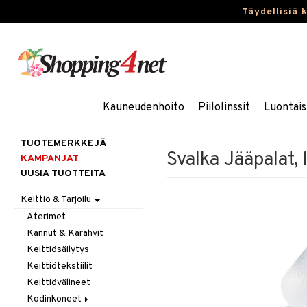
Täydellisiä 
Kauneudenhoito
Piilolinssit
Luontais
TUOTEMERKKEJÄ
Svalka Jääpalat, 
KAMPANJAT
UUSIA TUOTTEITA
Keittiö & Tarjoilu
Aterimet
Kannut & Karahvit
Keittiösäilytys
Keittiötekstiilit
Keittiövälineet
Kodinkoneet