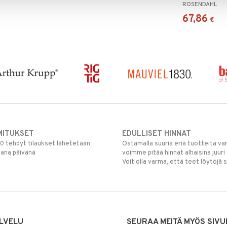
ROSENDAHL
67,86
€
MITUKSET
EDULLISET HINNAT
00 tehdyt tilaukset lähetetään
Ostamalla suuria eriä tuotteita 
mana päivänä
voimme pitää hinnat alhaisina juuri
Voit olla varma, että teet löytöjä 
LVELU
SEURAA MEITÄ MYÖS SIVU