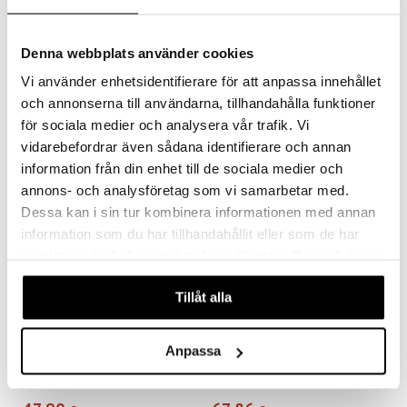
Denna webbplats använder cookies
Grand Cru Baarilusikka
Grand Cru Korkea lasi 30 cl 4 pkt
ROSENDAHL
ROSENDAHL
Vi använder enhetsidentifierare för att anpassa innehållet
och annonserna till användarna, tillhandahålla funktioner
13,81
16,80
€
€
för sociala medier och analysera vår trafik. Vi
vidarebefordrar även sådana identifierare och annan
information från din enhet till de sociala medier och
annons- och analysföretag som vi samarbetar med.
Dessa kan i sin tur kombinera informationen med annan
information som du har tillhandahållit eller som de har
samlat in när du har använt deras tjänster. Du godkänner
våra cookies vid fortsatt användande av vår webbplats.
Tillåt alla
Anpassa
Grand Cru Olutlasi 50 cl 6 pkt
Grand Cru Samppanjacooleri
ROSENDAHL
ROSENDAHL