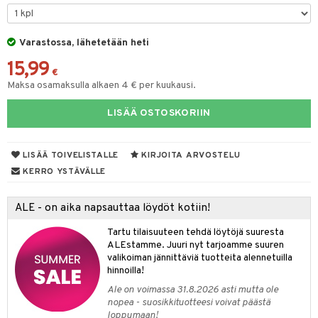
tyisveitset
& Baaritarvikkeet
Varastossa, lähetetään heti
ttiöveitset
ktroniikka
15,99
rinta- & Vihannesveitset
€
one
Maksa osamaksulla alkaen 4 € per kuukausi.
kkuulaudat
uone
uoneen sisustus
LISÄÄ OSTOSKORIIN
päveitset
one
oneen tarvikkeita
oneen koristelu
tsenteroittimet
a
oneen tekstiilit
 huonekalut
& Saalit
LISÄÄ TOIVELISTALLE
KIRJOITA ARVOSTELU
tsisetit
KERRO YSTÄVÄLLE
 lamput
tyynyt
tsitarvikkeet
uoneen säilytys
t
it & Koukut
ALE - on aika napsauttaa löydöt kotiin!
anasetit
uoneen tekstiilit
uotteet
risteet
Tartu tilaisuuteen tehdä löytöjä suuresta
ALEstamme. Juuri nyt tarjoamme suuren
anat & Tyynyliinat
ttöön
lytys
elu
 tekstiilit
valikoiman jännittäviä tuotteita alennetuilla
hinnoilla!
nyt & Peitot
kut
mot & Veistokset
s
iköt & Lyhdyt
tyynyt
 Grillaustarvikkeet
Ale on voimassa 31.8.2026 asti mutta ole
nsäilytys & Korit
lot
huonekalut
oneen tekstiilit
 & hyönteissuoja
iköt & Lyhdyt
nopea - suosikkituotteesi voivat päästä
spalvelu
loppumaan!