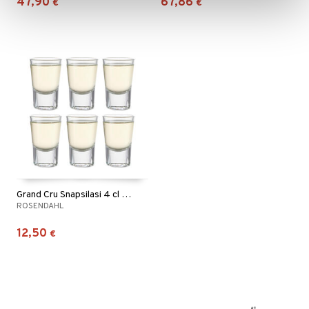
47,90
67,86
€
€
Grand Cru Snapsilasi 4 cl 6 pkt
ROSENDAHL
12,50
€