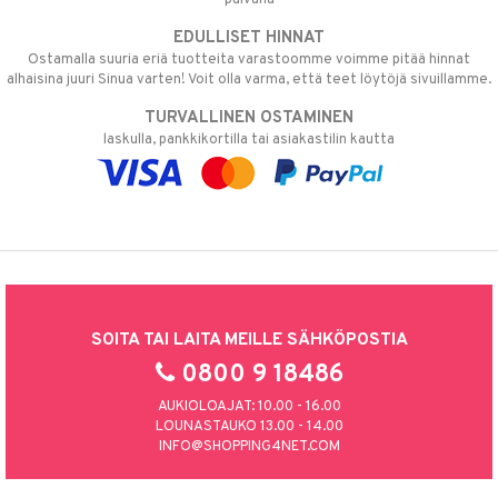
EDULLISET HINNAT
Ostamalla suuria eriä tuotteita varastoomme voimme pitää hinnat
alhaisina juuri Sinua varten! Voit olla varma, että teet löytöjä sivuillamme.
TURVALLINEN OSTAMINEN
laskulla, pankkikortilla tai asiakastilin kautta
SOITA TAI LAITA MEILLE SÄHKÖPOSTIA
0800 9 18486
AUKIOLOAJAT: 10.00 - 16.00
LOUNASTAUKO 13.00 - 14.00
INFO@SHOPPING4NET.COM