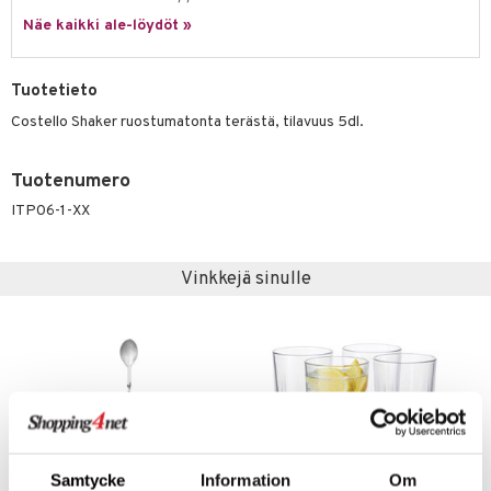
jat
s & Hyllyt
timet
lot
ksiä & vastauksia
Näe kaikki ale-löydöt »
al Art
karit & Koukut
ynttilät
n ruokinta
mput
tuotetta
ukut
lyt
tolamput
oneen tekstiilit
aistus
Tuotetieto
 verkkokaupasta
näkoristeet
nsäilytys & Korit
tälamput
anasetit
Costello Shaker ruostumatonta terästä, tilavuus 5dl.
avälineet
ustarvikkeet
sit
anat & Tyynyliinat
 Peitteet
Tuotenumero
nyt & Peitot
maelämä
ITP06-1-XX
aistus
Vinkkejä sinulle
Samtycke
Information
Om