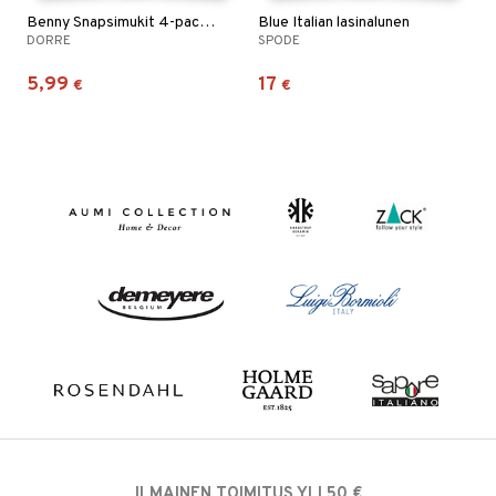
Benny Snapsimukit 4-pack nahkakotelossa
Blue Italian lasinalunen
DORRE
SPODE
5,99
17
€
€
ILMAINEN TOIMITUS YLI 50 €