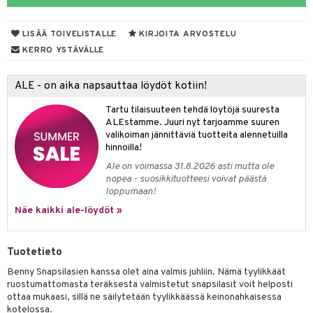
tyisveitset
& Baaritarvikkeet
LISÄÄ TOIVELISTALLE
KIRJOITA ARVOSTELU
ttiöveitset
ktroniikka
KERRO YSTÄVÄLLE
rinta- & Vihannesveitset
one
ALE - on aika napsauttaa löydöt kotiin!
kkuulaudat
uone
uoneen sisustus
Tartu tilaisuuteen tehdä löytöjä suuresta
päveitset
one
oneen tarvikkeita
oneen koristelu
ALEstamme. Juuri nyt tarjoamme suuren
valikoiman jännittäviä tuotteita alennetuilla
tsenteroittimet
a
oneen tekstiilit
 huonekalut
& Saalit
hinnoilla!
tsisetit
Ale on voimassa 31.8.2026 asti mutta ole
 lamput
tyynyt
nopea - suosikkituotteesi voivat päästä
tsitarvikkeet
loppumaan!
uoneen säilytys
t
it & Koukut
Näe kaikki ale-löydöt »
anasetit
uoneen tekstiilit
uotteet
risteet
anat & Tyynyliinat
ttöön
lytys
elu
 tekstiilit
Tuotetieto
nyt & Peitot
kut
mot & Veistokset
s
iköt & Lyhdyt
tyynyt
 Grillaustarvikkeet
Benny Snapsilasien kanssa olet aina valmis juhliin. Nämä tyylikkäät
ruostumattomasta teräksestä valmistetut snapsilasit voit helposti
nsäilytys & Korit
lot
huonekalut
oneen tekstiilit
 & hyönteissuoja
iköt & Lyhdyt
ottaa mukaasi, sillä ne säilytetään tyylikkäässä keinonahkaisessa
spalvelu
kotelossa.