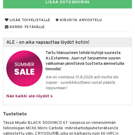
LISÄÄ OSTOSKORIIN
tyisveitset
ttiöveitset
LISÄÄ TOIVELISTALLE
KIRJOITA ARVOSTELU
KERRO YSTÄVÄLLE
rinta- & Vihannesveitset
kkuulaudat
ALE - on aika napsauttaa löydöt kotiin!
päveitset
Tartu tilaisuuteen tehdä löytöjä suuresta
ALEstamme. Juuri nyt tarjoamme suuren
tsenteroittimet
valikoiman jännittäviä tuotteita alennetuilla
hinnoilla!
tsisetit
Ale on voimassa 31.8.2026 asti mutta ole
tsitarvikkeet
nopea - suosikkituotteesi voivat päästä
loppumaan!
& Baaritarvikkeet
Näe kaikki ale-löydöt »
ktroniikka
Tuotetieto
one
Tässä Miyabi BLACK 5000MCD 67 -sarjassa on viimeisimmän
uone
uoneen sisustus
teknologian MC66 Micro Carbide -mikrokarbidijauheteräksestä
valmistettu ydin, CRYODUR®, joka on karkaistu noin 66 HRC:n