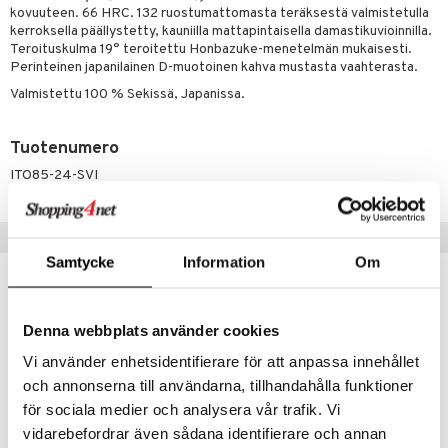
one
oneen tarvikkeita
oneen koristelu
kovuuteen. 66 HRC. 132 ruostumattomasta teräksestä valmistetulla
kerroksella päällystetty, kauniilla mattapintaisella damastikuvioinnilla.
a
oneen tekstiilit
 huonekalut
& Saalit
Teroituskulma 19° teroitettu Honbazuke-menetelmän mukaisesti.
Perinteinen japanilainen D-muotoinen kahva mustasta vaahterasta.
 lamput
tyynyt
Valmistettu 100 % Sekissä, Japanissa.
uoneen säilytys
t
it & Koukut
anasetit
uoneen tekstiilit
uotteet
risteet
Tuotenumero
anat & Tyynyliinat
ITO85-24-SVI
ttöön
lytys
elu
 tekstiilit
nyt & Peitot
kut
mot & Veistokset
s
iköt & Lyhdyt
tyynyt
 Grillaustarvikkeet
Vinkkejä sinulle
nsäilytys & Korit
lot
huonekalut
oneen tekstiilit
 & hyönteissuoja
iköt & Lyhdyt
spalvelu
Samtycke
Information
Om
jat
s & Hyllyt
timet
lot
ksiä & vastauksia
al Art
karit & Koukut
ynttilät
n ruokinta
mput
Denna webbplats använder cookies
tuotetta
ukut
lyt
tolamput
oneen tekstiilit
aistus
Vi använder enhetsidentifierare för att anpassa innehållet
 verkkokaupasta
näkoristeet
nsäilytys & Korit
tälamput
och annonserna till användarna, tillhandahålla funktioner
anasetit
avälineet
ustarvikkeet
för sociala medier och analysera vår trafik. Vi
sit
anat & Tyynyliinat
 Peitteet
vidarebefordrar även sådana identifierare och annan