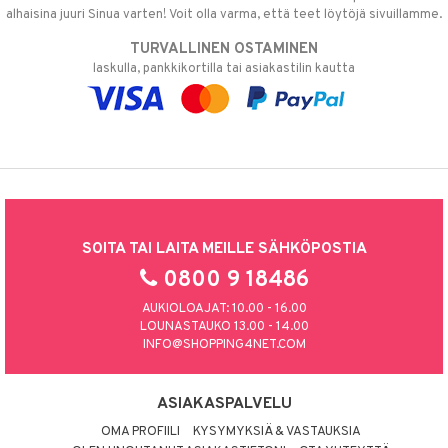
alhaisina juuri Sinua varten! Voit olla varma, että teet löytöjä sivuillamme.
TURVALLINEN OSTAMINEN
laskulla, pankkikortilla tai asiakastilin kautta
SOITA TAI LAITA MEILLE SÄHKÖPOSTIA
0800 9 18486
AUKIOLOAJAT: 10.00 - 16.00
LOUNASTAUKO 13.00 - 14.00
INFO@SHOPPING4NET.COM
ASIAKASPALVELU
OMA PROFIILI
KYSYMYKSIÄ & VASTAUKSIA