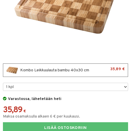
vänpaahtimet
erit & Sähkövatkaimet
ma- & Cocktailasit
keittiö
t koneet
malasit
et
enkeittimet
tlasit
tit
atarvikkeet
mppanjalasit
kalautaset
 Kattilat
psi- & Aveclasit
ät lautaset
pannut
ilasit
& Maustemyllyt
35,89 €
Kombo Leikkuulauta bambu 40x30 cm
skey- & Konjakkilasit
way / Outdoor
slaatikot
utarvikkeet
Varastossa, lähetetään heti
lot
uvadit & Kulhot
35,89
moskannut
 & Siivous
€
Maksa osamaksulla alkaen 6 € per kuukausi.
mosmukit
& Leivontavuoat
LISÄÄ OSTOSKORIIN