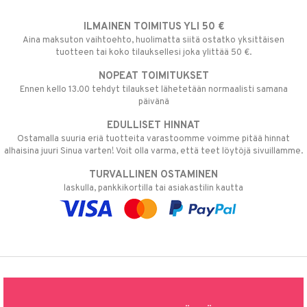
ILMAINEN TOIMITUS YLI 50 €
Aina maksuton vaihtoehto, huolimatta siitä ostatko yksittäisen
tuotteen tai koko tilauksellesi joka ylittää 50 €.
NOPEAT TOIMITUKSET
Ennen kello 13.00 tehdyt tilaukset lähetetään normaalisti samana
päivänä
EDULLISET HINNAT
Ostamalla suuria eriä tuotteita varastoomme voimme pitää hinnat
alhaisina juuri Sinua varten! Voit olla varma, että teet löytöjä sivuillamme.
TURVALLINEN OSTAMINEN
laskulla, pankkikortilla tai asiakastilin kautta