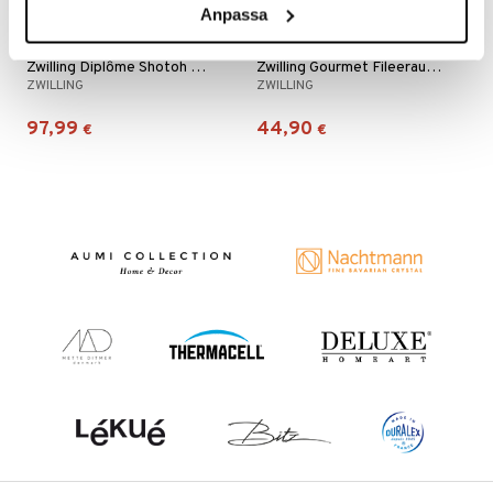
nyt & Peitot
maelämä
Anpassa
aistus
Zwilling Diplôme Shotoh Kuorimaveitsi
Zwilling Gourmet Fileerausveitsi kapea joustolla
ZWILLING
ZWILLING
97,99
44,90
€
€