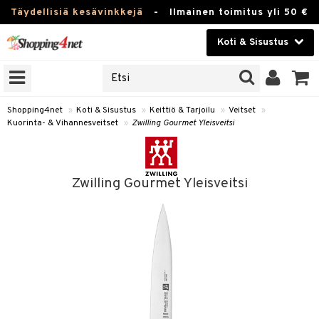
Täydellisiä kesävinkkejä
-
Ilmainen toimitus yli 50 €
Koti & Sisustus
ERKKEJÄ
Kauneudenhoito
JAT
UOTTEITA
Piilolinssit
Shopping4net
»
Koti & Sisustus
»
Keittiö & Tarjoilu
»
Veitset
»
Kuorinta- & Vihannesveitset
»
Zwilling Gourmet Yleisveitsi
Luontaistuotteet
 Tarjoilu
Apteekki
et
Zwilling Gourmet Yleisveitsi
 & Karahvit
Fitness
säilytys
Koti & Sisustus
ekstiilit
Lelut, Lapsi & Vauva
välineet
Tuotemerkkejä
oneet
Kampanjat
vi, Tee & Espresso
 Mukit