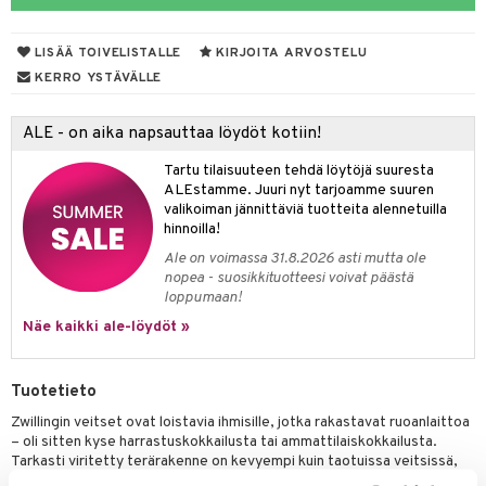
tyisveitset
LISÄÄ TOIVELISTALLE
KIRJOITA ARVOSTELU
ttiöveitset
KERRO YSTÄVÄLLE
rinta- & Vihannesveitset
ALE - on aika napsauttaa löydöt kotiin!
kkuulaudat
Tartu tilaisuuteen tehdä löytöjä suuresta
päveitset
ALEstamme. Juuri nyt tarjoamme suuren
valikoiman jännittäviä tuotteita alennetuilla
tsenteroittimet
hinnoilla!
tsisetit
Ale on voimassa 31.8.2026 asti mutta ole
nopea - suosikkituotteesi voivat päästä
tsitarvikkeet
loppumaan!
Näe kaikki ale-löydöt »
& Baaritarvikkeet
ktroniikka
Tuotetieto
one
Zwillingin veitset ovat loistavia ihmisille, jotka rakastavat ruoanlaittoa
– oli sitten kyse harrastuskokkailusta tai ammattilaiskokkailusta.
uone
uoneen sisustus
Tarkasti viritetty terärakenne on kevyempi kuin taotuissa veitsissä,
mikä mahdollistaa maksimaalisen ohjattavuuden. Se ja ZWILLINGILLE