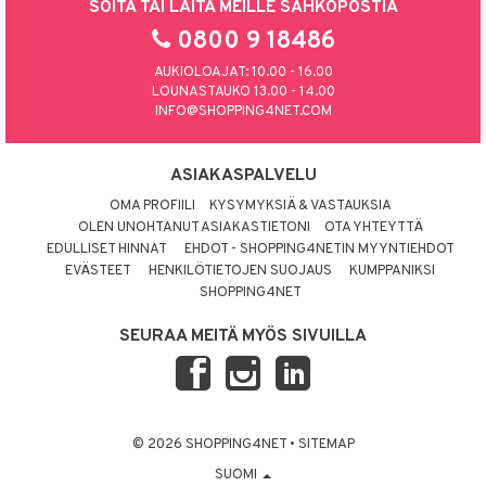
SOITA TAI LAITA MEILLE SÄHKÖPOSTIA
0800 9 18486
AUKIOLOAJAT: 10.00 - 16.00
LOUNASTAUKO 13.00 - 14.00
INFO@SHOPPING4NET.COM
ASIAKASPALVELU
OMA PROFIILI
KYSYMYKSIÄ & VASTAUKSIA
OLEN UNOHTANUT ASIAKASTIETONI
OTA YHTEYTTÄ
EDULLISET HINNAT
EHDOT - SHOPPING4NETIN MYYNTIEHDOT
EVÄSTEET
HENKILÖTIETOJEN SUOJAUS
KUMPPANIKSI
SHOPPING4NET
SEURAA MEITÄ MYÖS SIVUILLA
© 2026 SHOPPING4NET
•
SITEMAP
SUOMI