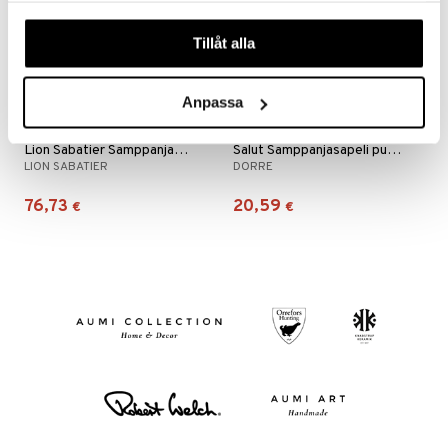
nyt & Peitot
maelämä
våra cookies vid fortsatt användande av vår webbplats.
Tillåt alla
aistus
Anpassa
Lion Sabatier Samppanjasapeli
Salut Samppanjasapeli puukahvalla
LION SABATIER
DORRE
76,73
20,59
€
€