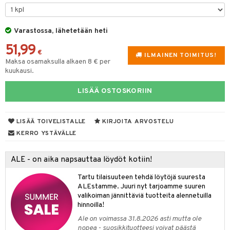
tyisveitset
Varastossa, lähetetään heti
ttiöveitset
51,99
rinta- & Vihannesveitset
€
ILMAINEN TOIMITUS!
Maksa osamaksulla alkaen 8 € per
kkuulaudat
kuukausi.
päveitset
LISÄÄ OSTOSKORIIN
tsenteroittimet
tsisetit
LISÄÄ TOIVELISTALLE
KIRJOITA ARVOSTELU
KERRO YSTÄVÄLLE
tsitarvikkeet
& Baaritarvikkeet
ALE - on aika napsauttaa löydöt kotiin!
ktroniikka
Tartu tilaisuuteen tehdä löytöjä suuresta
ALEstamme. Juuri nyt tarjoamme suuren
one
valikoiman jännittäviä tuotteita alennetuilla
hinnoilla!
uone
uoneen sisustus
Ale on voimassa 31.8.2026 asti mutta ole
nopea - suosikkituotteesi voivat päästä