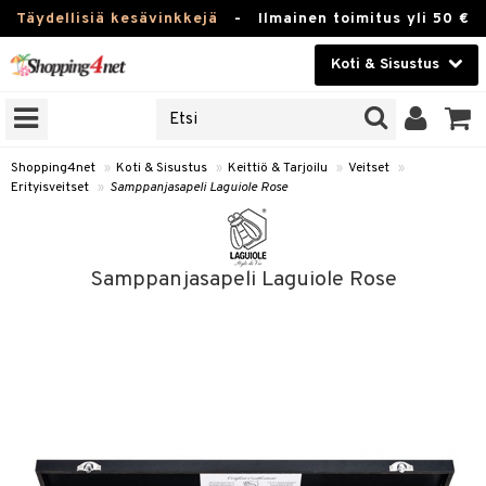
Täydellisiä kesävinkkejä
-
Ilmainen toimitus yli 50 €
Koti & Sisustus
ERKKEJÄ
Kauneudenhoito
JAT
UOTTEITA
Piilolinssit
Shopping4net
»
Koti & Sisustus
»
Keittiö & Tarjoilu
»
Veitset
»
Erityisveitset
»
Samppanjasapeli Laguiole Rose
Luontaistuotteet
 Tarjoilu
Apteekki
et
Samppanjasapeli Laguiole Rose
 & Karahvit
Fitness
säilytys
Koti & Sisustus
ekstiilit
Lelut, Lapsi & Vauva
välineet
Tuotemerkkejä
oneet
Kampanjat
vi, Tee & Espresso
 Mukit