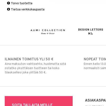
Toivo tuotetta
Matot
Puutarhavälineet
Valaistustarvikkeet
Seinäkoristeet
Piensäilytys & Korit
Lakanasetit
Pöytälamput
Tietoa verkkokaupasta
Viltit & Peitteet
Ruukut
Vaasit
Lakanat & Tyynyliinat
Ulkoilmaelämä
Tyynyt & Peitot
Ulkovalaistus
ILMAINEN TOIMITUS YLI 50 €
NOPEAT TOI
Aina maksuton vaihtoehto, huolimatta siitä
Ennen kello 13.
ostatko yksittäisen tuotteen tai koko
normaalisti sa
tilauksellesi joka ylittää 50 €.
ASIAKASPA
SOITA TAI LAITA MEILLE