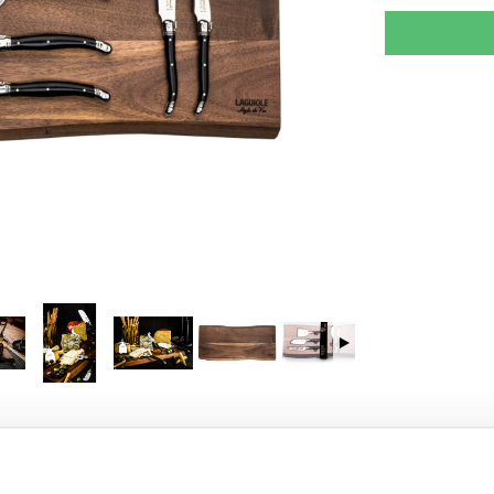
RJOITA ARVOSTELU
KERRO YSTÄVÄLLE