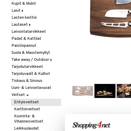
Kupit & Mukit
Kahvi, Tee & Espresso
Lasit
Leivänpaahtimet
Lasten keittiö
Mixerit &
Juoma- & Cocktailasit
Sähkövatkaimet
Lautaset
Juomalasit
Muut koneet
Leivontatarvikkeet
Olutlasit
Asetit
Vedenkeittimet
Padat & Kattilat
Shamppanjalasit
Ruokalautaset
Paistinpannut
Snapsi- & Aveclasit
Syvät lautaset
Suola & Maustemyllyt
Viinilasit
Take away / Outdoor
Whiskey- & Konjakkilasit
Tarjoilutarvikkeet
Eväslaatikot
Tarjoiluvadit & Kulhot
Pullot
Tiskaus & Siivous
Termoskannut
Uuni- & Leivontavuoat
Termosmukit
Veitset
Erityisveitset
Keittiöveitset
Kuorinta- &
LISÄÄ TOIVELISTALLE
KI
Vihannesveitset
Leikkuulaudat