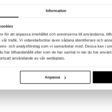
a löydöt kotiin!
Information
isuuteen tehdä löytöjä suuresta ALEstamme. Juuri
mme suuren valikoiman jännittäviä tuotteita
a hinnoilla!
cookies
massa 31.8.2026 asti mutta ole nopea -
otteesi voivat päästä loppumaan!
e för att anpassa innehållet och annonserna till användarna, tillh
i ale-löydöt »
vår trafik. Vi vidarebefordrar även sådana identifierare och anna
nnons- och analysföretag som vi samarbetar med. Dessa kan i sin
har tillhandahållit eller som de har samlat in när du har använt
Juustoveitset
ortsatt användande av vår webbplats.
 mustilla juustoveitsillä ja tarjoilulaudalla luot
Black 3-pack
lauta on valmistettu akaasiapuusta ja viidellä
LAGUIOLE STYLE
 tehtävänsä. Kovat, pehmeät, puolikovat ja
16,99
 leikata helposti. Veitsissä on 1,2 mm terä ja ne
€
Anpassa
uta on valmistettu luonnonmateriaalista. Tämä kaunis
 huulille.