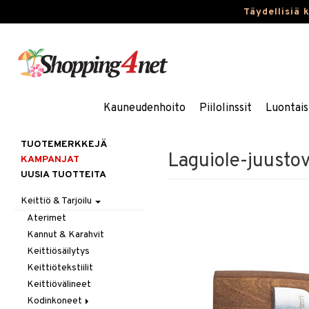
Täydellisiä 
Kauneudenhoito
Piilolinssit
Luontais
TUOTEMERKKEJÄ
Laguiole-juustove
KAMPANJAT
UUSIA TUOTTEITA
Keittiö & Tarjoilu
Aterimet
Kannut & Karahvit
Keittiösäilytys
Keittiötekstiilit
Keittiövälineet
Kodinkoneet