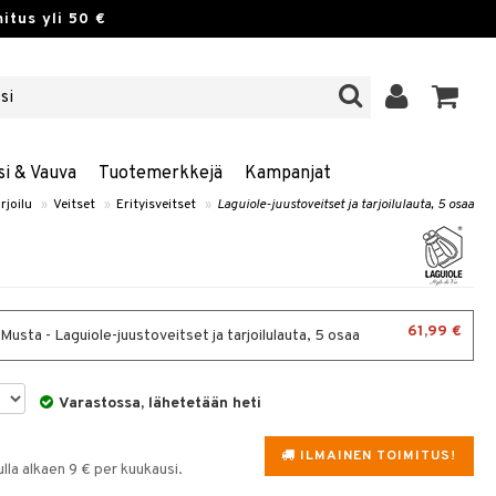
itus yli 50 €
si & Vauva
Tuotemerkkejä
Kampanjat
rjoilu
»
Veitset
»
Erityisveitset
»
Laguiole-juustoveitset ja tarjoilulauta, 5 osaa
61,99 €
 Musta - Laguiole-juustoveitset ja tarjoilulauta, 5 osaa
Varastossa, lähetetään heti
ILMAINEN TOIMITUS!
la alkaen 9 € per kuukausi.