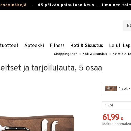
kesävinkkejä
-
45 päivän palautusoikeus -
Ilmainen toim
tuotteet
Apteekki
Fitness
Koti & Sisustus
Lelut, Lap
Shopping4net
»
Koti & Sisustus
»
Keittiö & Ta
itset ja tarjoilulauta, 5 osaa
1 set -
61,99
€
Maksa osamaksul