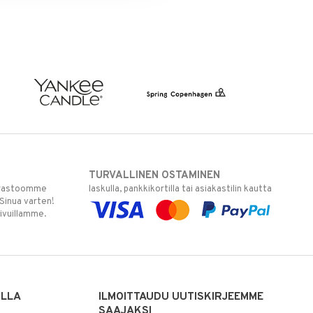
TURVALLINEN OSTAMINEN
varastoomme
laskulla, pankkikortilla tai asiakastilin kautta
 Sinua varten!
sivuillamme.
ILLA
ILMOITTAUDU UUTISKIRJEEMME
SAAJAKSI