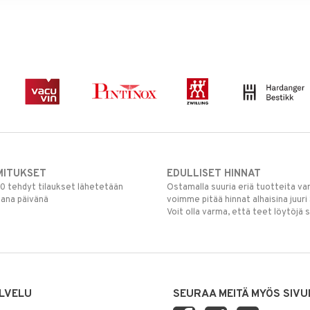
MITUKSET
EDULLISET HINNAT
00 tehdyt tilaukset lähetetään
Ostamalla suuria eriä tuotteita 
mana päivänä
voimme pitää hinnat alhaisina juuri
Voit olla varma, että teet löytöjä 
LVELU
SEURAA MEITÄ MYÖS SIVU