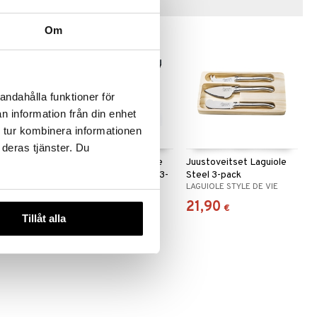
Vinkkejä sinulle
Om
andahålla funktioner för
n information från din enhet
 tur kombinera informationen
 deras tjänster. Du
 Laguiole
Juustoveitset Laguiole
Juustoveitset Laguiole
Oak Wood Stonewash 3-
Steel 3-pack
 DE VIE
LAGUIOLE STYLE DE VIE
LAGUIOLE STYLE DE VIE
p
53,99
21,90
€
€
Tillåt alla