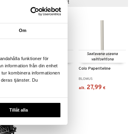
Suositut tuotteet
Om
 useana
Saatavana useana
Saatavana useana
andahålla funktioner för
htona
vaihtoehtona
vaihtoehtona
n information från din enhet
Harjasetti
Wildlife Garden
Colo Paperiteline
 tur kombinera informationen
Talouspaperiteline
WILDLIFE GARDEN
BLOMUS
 deras tjänster. Du
28,99
27,99
€
alk.
€
Tillåt alla