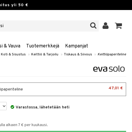
itus yli 50 €
si & Vauva
Tuotemerkkejä
Kampanjat
Koti & Sisustus
»
Keittiö & Tarjoilu
»
Tiskaus & Siivous
»
Keittiöpaperiteline
47,01 €
öpaperiteline
Varastossa, lähetetään heti
la alkaen 7 € per kuukausi.