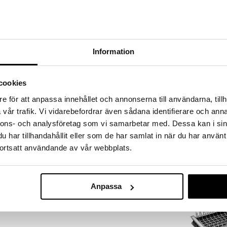
a löydöt kotiin!
isuuteen tehdä löytöjä suuresta ALEstamme. Juuri
mme suuren valikoiman jännittäviä tuotteita
a hinnoilla!
Information
massa 31.8.2026 asti mutta ole nopea -
otteesi voivat päästä loppumaan!
i ale-löydöt »
cookies
Saatavana
e för att anpassa innehållet och annonserna till användarna, tillh
vaihtoe
vår trafik. Vi vidarebefordrar även sådana identifierare och anna
Iris Hantverk 
nnons- och analysföretag som vi samarbetar med. Dessa kan i sin
IRIS HANTVERK
har tillhandahållit eller som de har samlat in när du har använt
olla nahkaremmillä, jonka ansiosta
60,99
ortsatt användande av vår webbplats.
ua huoneesta toiseen. Kaikki Eva Solon
€
n tarkoin mietitty. Telineen pohjassa on lisäpaino ja
ikoillaan, kun tarvitaan repäistä paperipala nopeasti.
en syntymistä ruokapöytään ja keittiötasoille.
Anpassa
ksityiskohdin
llille
vät telineen tukevasti paikoillaan eikä se naarmuta