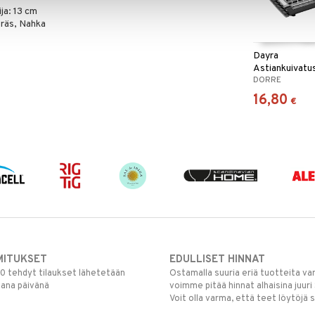
ja: 13 cm
eräs, Nahka
Dayra
Astiankuivatu
DORRE
kokoontaittuv
16,80
€
MITUKSET
EDULLISET HINNAT
00 tehdyt tilaukset lähetetään
Ostamalla suuria eriä tuotteita 
mana päivänä
voimme pitää hinnat alhaisina juuri
Voit olla varma, että teet löytöjä 