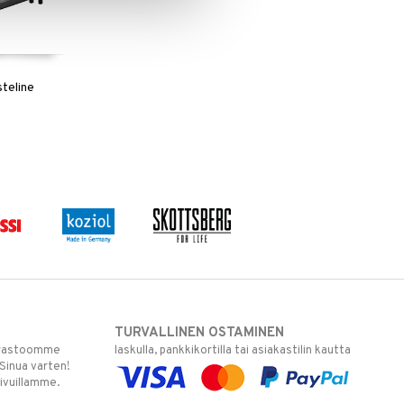
steline
a
TURVALLINEN OSTAMINEN
varastoomme
laskulla, pankkikortilla tai asiakastilin kautta
 Sinua varten!
sivuillamme.