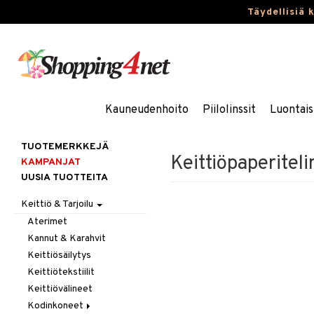
Täydellisiä 
Kauneudenhoito
Piilolinssit
Luontais
TUOTEMERKKEJÄ
Keittiöpaperiteli
KAMPANJAT
UUSIA TUOTTEITA
Keittiö & Tarjoilu
Aterimet
Kannut & Karahvit
Keittiösäilytys
Keittiötekstiilit
Keittiövälineet
Kodinkoneet