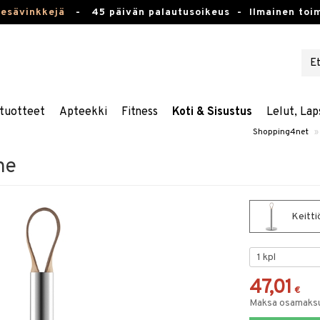
kesävinkkejä
-
45 päivän palautusoikeus -
Ilmainen toim
tuotteet
Apteekki
Fitness
Koti & Sisustus
Lelut, Lap
Shopping4net
»
ne
Keitti
47,01
€
Maksa osamaksul