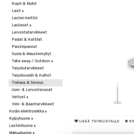
Kupit & Mukit
Kahvi, Tee & Espresso
Lasit
Leivänpaahtimet
Lasten keittiö
Mixerit &
Juoma- & Cocktailasit
Sähkövatkaimet
Lautaset
Juomalasit
Muut koneet
Leivontatarvikkeet
Olutlasit
Asetit
Vedenkeittimet
Padat & Kattilat
Shamppanjalasit
Ruokalautaset
Paistinpannut
Snapsi- & Aveclasit
Syvät lautaset
Suola & Maustemyllyt
Viinilasit
Take away / Outdoor
Whiskey- & Konjakkilasit
Tarjoilutarvikkeet
Eväslaatikot
Tarjoiluvadit & Kulhot
Pullot
Tiskaus & Siivous
Termoskannut
Uuni- & Leivontavuoat
Termosmukit
Veitset
Viini- & Baaritarvikkeet
Erityisveitset
Kodin elektroniikka
Keittiöveitset
Kylpyhuone
Ääni
Kuorinta- &
LISÄÄ TOIVELISTALLE
KI
Vihannesveitset
Lastenhuone
Kylpyhuoneen sisustus
Leikkuulaudat
Makuuhuone
Kylpyhuoneen tarvikkeita
Kylpyhuoneen koristelu