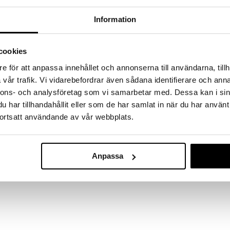
a löydöt kotiin!
Information
isuuteen tehdä löytöjä suuresta ALEstamme. Juuri
mme suuren valikoiman jännittäviä tuotteita
a hinnoilla!
cookies
massa 31.8.2026 asti mutta ole nopea -
otteesi voivat päästä loppumaan!
e för att anpassa innehållet och annonserna till användarna, tillh
i ale-löydöt »
vår trafik. Vi vidarebefordrar även sådana identifierare och anna
nnons- och analysföretag som vi samarbetar med. Dessa kan i sin
har tillhandahållit eller som de har samlat in när du har använt
ortsatt användande av vår webbplats.
Liina Pellava
aa pehmeän ja huolitellun tunteen. Valmistettu
asta. Nopeasti ja kätevästi luova kattaus. Silitä tai
KOSTA LINNEW
, käytä servettejä tai keittiöpyyhkeitä antamaan
53,99
€
Anpassa