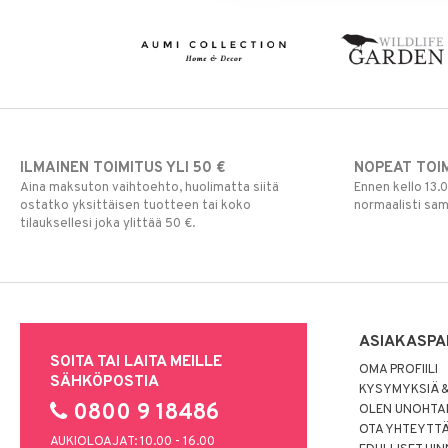
ILMAINEN TOIMITUS YLI 50 €
NOPEAT TOI
Aina maksuton vaihtoehto, huolimatta siitä
Ennen kello 13.
ostatko yksittäisen tuotteen tai koko
normaalisti sa
tilauksellesi joka ylittää 50 €.
ASIAKASPA
SOITA TAI LAITA MEILLE
OMA PROFIILI
SÄHKÖPOSTIA
KYSYMYKSIÄ &
0800 9 18486
OLEN UNOHTAN
OTA YHTEYTT
AUKIOLOAJAT: 10.00 - 16.00