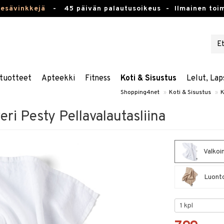
kesävinkkejä
-
45 päivän palautusoikeus -
Ilmainen toim
tuotteet
Apteekki
Fitness
Koti & Sisustus
Lelut, Lap
Shopping4net
»
Koti & Sisustus
»
K
ri Pesty Pellavalautasliina
Valkoi
Luonto