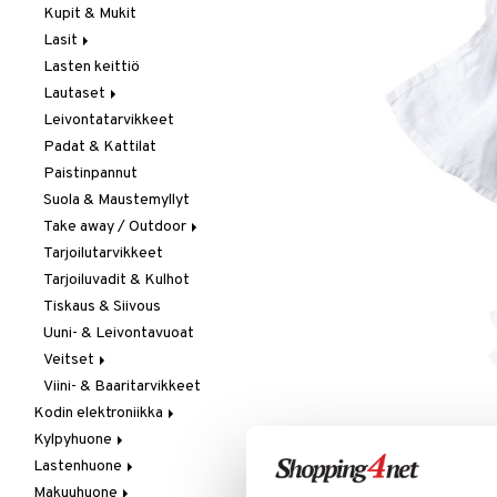
Kupit & Mukit
Kahvi, Tee & Espresso
Lasit
Leivänpaahtimet
Lasten keittiö
Mixerit &
Juoma- & Cocktailasit
Sähkövatkaimet
Lautaset
Juomalasit
Muut koneet
Leivontatarvikkeet
Olutlasit
Asetit
Vedenkeittimet
Padat & Kattilat
Shamppanjalasit
Ruokalautaset
Paistinpannut
Snapsi- & Aveclasit
Syvät lautaset
Suola & Maustemyllyt
Viinilasit
Take away / Outdoor
Whiskey- & Konjakkilasit
Tarjoilutarvikkeet
Eväslaatikot
Tarjoiluvadit & Kulhot
Pullot
Tiskaus & Siivous
Termoskannut
Uuni- & Leivontavuoat
Termosmukit
Veitset
Viini- & Baaritarvikkeet
Erityisveitset
Kodin elektroniikka
Keittiöveitset
Kylpyhuone
Ääni
Kuorinta- &
LISÄÄ TOIVELISTALLE
KI
Vihannesveitset
Lastenhuone
Kylpyhuoneen sisustus
Leikkuulaudat
Makuuhuone
Kylpyhuoneen tarvikkeita
Kylpyhuoneen koristelu