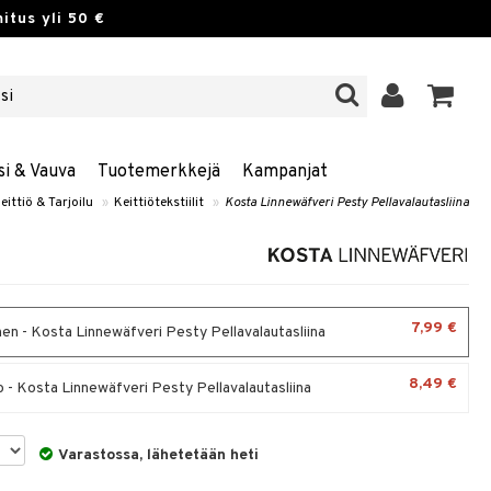
itus yli 50 €
si & Vauva
Tuotemerkkejä
Kampanjat
eittiö & Tarjoilu
»
Keittiötekstiilit
»
Kosta Linnewäfveri Pesty Pellavalautasliina
7,99 €
nen - Kosta Linnewäfveri Pesty Pellavalautasliina
8,49 €
 - Kosta Linnewäfveri Pesty Pellavalautasliina
Varastossa, lähetetään heti