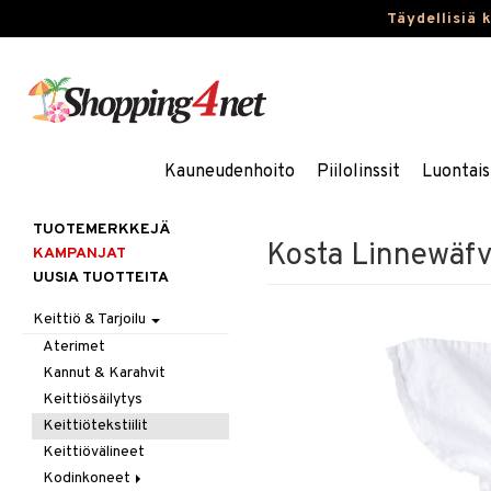
Täydellisiä 
Kauneudenhoito
Piilolinssit
Luontais
TUOTEMERKKEJÄ
Kosta Linnewäfve
KAMPANJAT
UUSIA TUOTTEITA
Keittiö & Tarjoilu
Aterimet
Kannut & Karahvit
Keittiösäilytys
Keittiötekstiilit
Keittiövälineet
Kodinkoneet