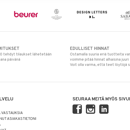
MITUKSET
EDULLISET HINNAT
00 tehdyt tilaukset lähetetään
Ostamalla suuria eriä tuotteita 
mana päivänä
voimme pitää hinnat alhaisina juuri
Voit olla varma, että teet löytöjä 
LVELU
SEURAA MEITÄ MYÖS SIVU
 VASTAUKSIA
UT ASIAKASTIETONI
Ä