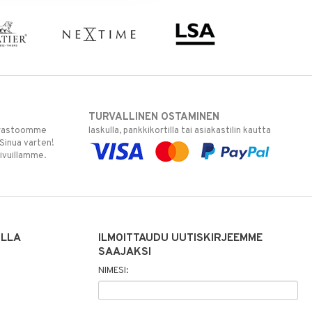
TURVALLINEN OSTAMINEN
varastoomme
laskulla, pankkikortilla tai asiakastilin kautta
 Sinua varten!
sivuillamme.
ILLA
ILMOITTAUDU UUTISKIRJEEMME
SAAJAKSI
NIMESI: