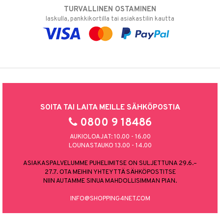
TURVALLINEN OSTAMINEN
laskulla, pankkikortilla tai asiakastilin kautta
SOITA TAI LAITA MEILLE SÄHKÖPOSTIA
0800 9 18486
AUKIOLOAJAT: 10.00 - 16.00
LOUNASTAUKO 13.00 - 14.00
ASIAKASPALVELUMME PUHELIMITSE ON SULJETTUNA 29.6.–
27.7. OTA MEIHIN YHTEYTTÄ SÄHKÖPOSTITSE
NIIN AUTAMME SINUA MAHDOLLISIMMAN PIAN.
INFO@SHOPPING4NET.COM