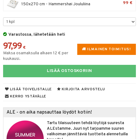
99 €
150x270 cm - Hammershøi Joululiina
tyisveitset
& Baaritarvikkeet
ttiöveitset
ktroniikka
rinta- & Vihannesveitset
one
Varastossa, lähetetään heti
kkuulaudat
uone
uoneen sisustus
97,99
€
ILMAINEN TOIMITUS!
päveitset
Maksa osamaksulla alkaen 12 € per
one
oneen tarvikkeita
oneen koristelu
kuukausi.
tsenteroittimet
a
oneen tekstiilit
 huonekalut
& Saalit
LISÄÄ OSTOSKORIIN
tsisetit
 lamput
tyynyt
tsitarvikkeet
uoneen säilytys
t
it & Koukut
LISÄÄ TOIVELISTALLE
KIRJOITA ARVOSTELU
KERRO YSTÄVÄLLE
anasetit
uoneen tekstiilit
uotteet
risteet
anat & Tyynyliinat
ttöön
lytys
elu
 tekstiilit
ALE - on aika napsauttaa löydöt kotiin!
nyt & Peitot
kut
mot & Veistokset
s
iköt & Lyhdyt
tyynyt
 Grillaustarvikkeet
Tartu tilaisuuteen tehdä löytöjä suuresta
ALEstamme. Juuri nyt tarjoamme suuren
nsäilytys & Korit
lot
huonekalut
oneen tekstiilit
timet
iköt & Lyhdyt
valikoiman jännittäviä tuotteita alennetuilla
spalvelu