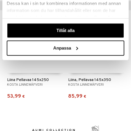
Dessa kan i sin tur kombinera informationen med annan
Vinkkejä sinulle
information som du har tillhandahållit eller som de har
samlat in när du har använt deras tjänster. Du godkänner
våra cookies vid fortsatt användande av vår webbplats.
Tillåt alla
Anpassa
Liina Pellavaa 145x250
Liina, Pellavaa 145x350
KOSTA LINNEWÄFVERI
KOSTA LINNEWÄFVERI
53,99
85,99
€
€