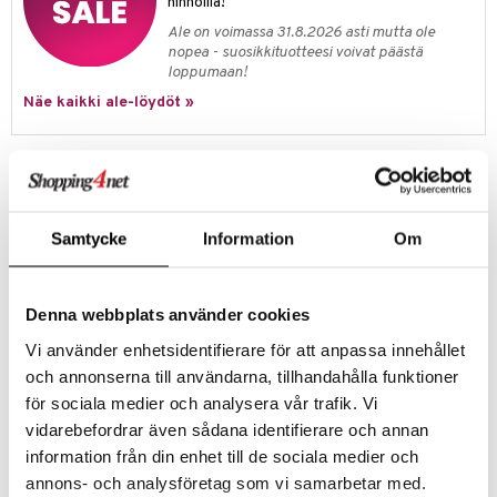
hinnoilla!
jat
s & Hyllyt
n ruokinta
lot
ksiä & vastauksia
Ale on voimassa 31.8.2026 asti mutta ole
al Art
karit & Koukut
ynttilät
mput
nopea - suosikkituotteesi voivat päästä
tuotetta
loppumaan!
ukut
lyt
tolamput
oneen tekstiilit
avälineet
aistus
Näe kaikki ale-löydöt »
 verkkokaupasta
näkoristeet
nsäilytys & Korit
tälamput
anasetit
ustarvikkeet
sit
anat & Tyynyliinat
 Peitteet
maelämä
Tuotetieto
nyt & Peitot
Kähler Hammershøin kaunis pöytäliina on koristeltu nostalgisin
aistus
jouluaihein kuten joulusydämet, piparkakko-ukot, trumpetit, rummut ja
Samtycke
Information
Om
lumiukot. Hammershøi joululiina levittää joulun lämmintä iloa pöytään ja
sopii kauniisti yhteen sekä klassisen valkoisen astiaston että
Hammershøin jouluastiaston kanssa. Tee kaunis juhlakattaus ihanan
Hammershøi-sarjan kera.
Denna webbplats använder cookies
Materiaali: Puuvilla
Vi använder enhetsidentifierare för att anpassa innehållet
Hienopesu 60 °C
och annonserna till användarna, tillhandahålla funktioner
för sociala medier och analysera vår trafik. Vi
Tuotenumero
vidarebefordrar även sådana identifierare och annan
ICH74-150X320-XX
information från din enhet till de sociala medier och
annons- och analysföretag som vi samarbetar med.