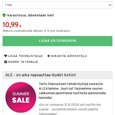
tyisveitset
& Baaritarvikkeet
Varastossa, lähetetään heti
ttiöveitset
ktroniikka
10,99
rinta- & Vihannesveitset
€
one
Maksa osamaksulla alkaen 4 € per kuukausi.
kkuulaudat
uone
uoneen sisustus
LISÄÄ OSTOSKORIIN
päveitset
one
oneen tarvikkeita
oneen koristelu
tsenteroittimet
a
oneen tekstiilit
 huonekalut
& Saalit
LISÄÄ TOIVELISTALLE
KIRJOITA ARVOSTELU
tsisetit
KERRO YSTÄVÄLLE
 lamput
tyynyt
tsitarvikkeet
uoneen säilytys
t
it & Koukut
ALE - on aika napsauttaa löydöt kotiin!
anasetit
uoneen tekstiilit
uotteet
risteet
Tartu tilaisuuteen tehdä löytöjä suuresta
ALEstamme. Juuri nyt tarjoamme suuren
anat & Tyynyliinat
ttöön
lytys
elu
 tekstiilit
valikoiman jännittäviä tuotteita alennetuilla
hinnoilla!
nyt & Peitot
kut
mot & Veistokset
s
iköt & Lyhdyt
tyynyt
 Grillaustarvikkeet
Ale on voimassa 31.8.2026 asti mutta ole
nsäilytys & Korit
lot
huonekalut
oneen tekstiilit
 & hyönteissuoja
iköt & Lyhdyt
nopea - suosikkituotteesi voivat päästä
spalvelu
loppumaan!