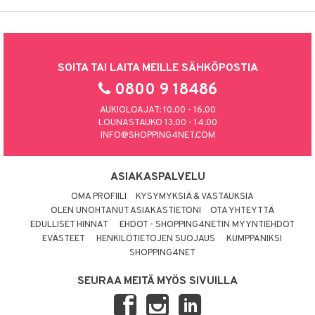
SOITA TAI LAITA MEILLE SÄHKÖPOSTIA
0800 9 18486
AUKIOLOAJAT: 10.00 - 16.00
LOUNASTAUKO 13.00 - 14.00
INFO@SHOPPING4NET.COM
ASIAKASPALVELU
OMA PROFIILI
KYSYMYKSIÄ & VASTAUKSIA
OLEN UNOHTANUT ASIAKASTIETONI
OTA YHTEYTTÄ
EDULLISET HINNAT
EHDOT - SHOPPING4NETIN MYYNTIEHDOT
EVÄSTEET
HENKILÖTIETOJEN SUOJAUS
KUMPPANIKSI
SHOPPING4NET
SEURAA MEITÄ MYÖS SIVUILLA