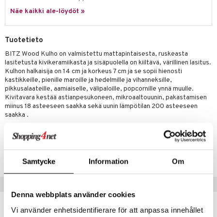
jat
s & Hyllyt
timet
lot
ksiä & vastauksia
Näe kaikki ale-löydöt »
al Art
karit & Koukut
ynttilät
n ruokinta
mput
tuotetta
ukut
lyt
tolamput
oneen tekstiilit
aistus
Tuotetieto
 verkkokaupasta
näkoristeet
nsäilytys & Korit
tälamput
anasetit
BITZ Wood Kulho on valmistettu mattapintaisesta, ruskeasta
avälineet
ustarvikkeet
lasitetusta kivikeramiikasta ja sisäpuolella on kiiltävä, värillinen lasitus.
sit
anat & Tyynyliinat
 Peitteet
Kulhon halkaisija on 14 cm ja korkeus 7 cm ja se sopii hienosti
kastikkeille, pienille maroille ja hedelmille ja vihanneksille,
nyt & Peitot
maelämä
pikkusalaateille, aamiaiselle, välipaloille, popcornille ynnä muulle.
Kivitavara kestää astianpesukoneen, mikroaaltouunin, pakastamisen
aistus
miinus 18 asteeseen saakka sekä uunin lämpötilan 200 asteeseen
saakka .
Tuotenumero
ITL45-1-WOO
Samtycke
Information
Om
Suositut tuotteet
Denna webbplats använder cookies
kampanja
-15%
Vi använder enhetsidentifierare för att anpassa innehållet