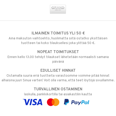
ILMAINEN TOIMITUS YLI 50 €
Aina maksuton vaihtoehto, huolimatta siitä ostatko yksittäisen
tuotteen tai koko tilauksellesi joka ylittää 50 €.
NOPEAT TOIMITUKSET
Ennen kello 13.00 tehdyt tilaukset lähetetään normaalisti samana
päivänä
EDULLISET HINNAT
Ostamalla suuria eriä tuotteita varastoomme voimme pitää hinnat
alhaisina juuri Sinua varten! Voit olla varma, että teet löytöjä sivuillamme.
TURVALLINEN OSTAMINEN
laskulla, pankkikortilla tai asiakastilin kautta