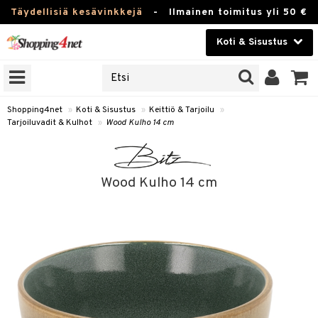
Täydellisiä kesävinkkejä
-
Ilmainen toimitus yli 50 €
Koti & Sisustus
ERKKEJÄ
Kauneudenhoito
JAT
UOTTEITA
Piilolinssit
Shopping4net
»
Koti & Sisustus
»
Keittiö & Tarjoilu
»
Tarjoiluvadit & Kulhot
»
Wood Kulho 14 cm
Luontaistuotteet
 Tarjoilu
Apteekki
et
Wood Kulho 14 cm
 & Karahvit
Fitness
säilytys
Koti & Sisustus
ekstiilit
Lelut, Lapsi & Vauva
välineet
Tuotemerkkejä
oneet
Kampanjat
vi, Tee & Espresso
 Mukit