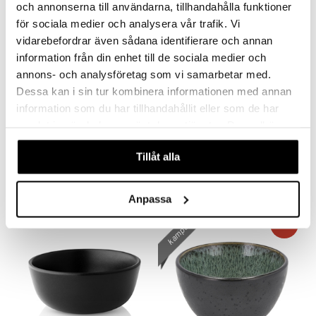
och annonserna till användarna, tillhandahålla funktioner
för sociala medier och analysera vår trafik. Vi
vidarebefordrar även sådana identifierare och annan
information från din enhet till de sociala medier och
annons- och analysföretag som vi samarbetar med.
Dessa kan i sin tur kombinera informationen med annan
information som du har tillhandahållit eller som de har
Saatavana useana vaihtoehtona
samlat in när du har använt deras tjänster. Du godkänner
Eva Kulho 24cm
Flora Japonica Noodle Bowl 20.3cm
våra cookies vid fortsatt användande av vår webbplats.
BJØRN WIINBLAD
TOKYO DESIGN STUDIO
Tillåt alla
50,15
13,90
59
€
(
€
)
€
Anpassa
kampanja
-15%