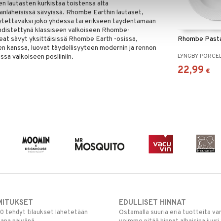
en lautasten kurkistaa toistensa alta
anläheisissä sävyissä. Rhombe Earthin lautaset,
käytettäväksi joko yhdessä tai erikseen täydentämään
hdistettynä klassiseen valkoiseen Rhombe-
eat sävyt yksittäisissä Rhombe Earth -osissa,
Rhombe Pasta
n kanssa, luovat täydellisyyteen modernin ja rennon
LYNGBY PORCE
ssa valkoiseen posliiniin.
22,99
€
MITUKSET
EDULLISET HINNAT
00 tehdyt tilaukset lähetetään
Ostamalla suuria eriä tuotteita 