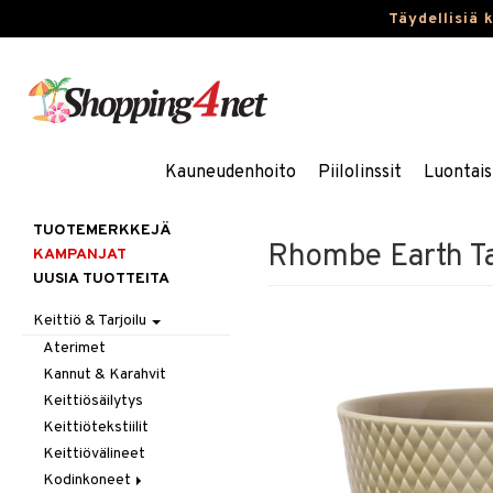
Täydellisiä 
Kauneudenhoito
Piilolinssit
Luontais
TUOTEMERKKEJÄ
Rhombe Earth Ta
KAMPANJAT
UUSIA TUOTTEITA
Keittiö & Tarjoilu
Aterimet
Kannut & Karahvit
Keittiösäilytys
Keittiötekstiilit
Keittiövälineet
Kodinkoneet