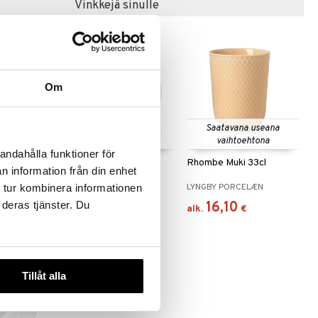
Vinkkejä sinulle
Om
Saatavana useana
vaihtoehtona
andahålla funktioner för
o
Rhombe Lautanen
Rhombe Muki 33cl
n information från din enhet
LÆN
LYNGBY PORCELÆN
LYNGBY PORCELÆN
 tur kombinera informationen
23,90
16,10
 deras tjänster. Du
€
alk.
€
Tillåt alla