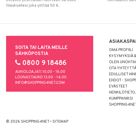
ostatko yksittäisen tuotteen tai koko
normaalisti sa
tilauksellesi joka ylittää 50 €.
ASIAKASPA
SOITA TAI LAITA MEILLE
OMA PROFIILI
SÄHKÖPOSTIA
KYSYMYKSIÄ &
0800 9 18486
OLEN UNOHTAN
OTA YHTEYTT
AUKIOLOAJAT: 10.00 - 16.00
EDULLISET HI
LOUNASTAUKO 13.00 - 14.00
EHDOT - SHOP
INFO@SHOPPING4NET.COM
EVÄSTEET
HENKILÖTIETO
KUMPPANIKSI
SHOPPING4NE
© 2026 SHOPPING4NET
•
SITEMAP