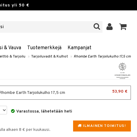
itus yli 50 €
si & Vauva
Tuotemerkkejä
Kampanjat
eittiö & Tarjoilu
»
Tarjoiluvadit & Kulhot
»
Rhombe Earth Tarjoilukulho 17,5 cm
53,90 €
 Rhombe Earth Tarjoilukulho 17,5 cm
Varastossa, lähetetään heti
ILMAINEN TOIMITUS!
la alkaen 8 € per kuukausi.