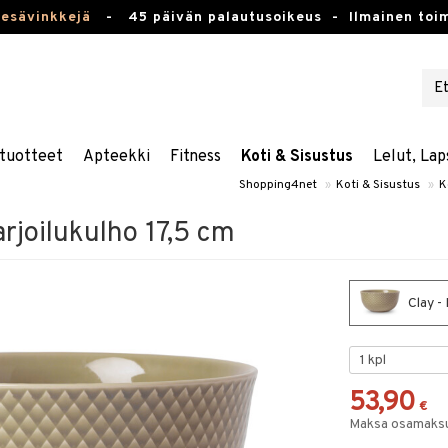
kesävinkkejä
-
45 päivän palautusoikeus -
Ilmainen toim
tuotteet
Apteekki
Fitness
Koti & Sisustus
Lelut, Lap
Shopping4net
»
Koti & Sisustus
»
K
rjoilukulho 17,5 cm
Clay -
53,90
€
Maksa osamaksul