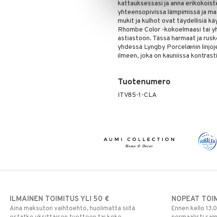
kattauksessasi ja anna erikokoist
yhteensopivissa lämpimissä ja ma
mukit ja kulhot ovat täydellisiä 
Rhombe Color -kokoelmaasi tai y
astiastoon. Tässä harmaat ja rusk
yhdessä Lyngby Porcelænin linjoje
ilmeen, joka on kauniissa kontrasti
Tuotenumero
ITV85-1-CLA
ILMAINEN TOIMITUS YLI 50 €
NOPEAT TOI
Aina maksuton vaihtoehto, huolimatta siitä
Ennen kello 13.