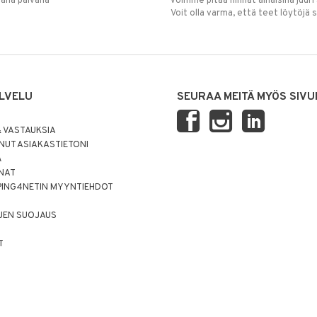
mana päivänä
voimme pitää hinnat alhaisina juuri
Voit olla varma, että teet löytöjä 
LVELU
SEURAA MEITÄ MYÖS SIVU
 VASTAUKSIA
UT ASIAKASTIETONI
Ä
NNAT
PING4NETIN MYYNTIEHDOT
JEN SUOJAUS
T