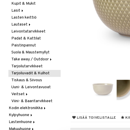
Kupit & Mukit
Kahvi, Tee & Espresso
Lasit
Leivänpaahtimet
Lasten keittiö
Mixerit &
Juoma- & Cocktailasit
Sähkövatkaimet
Lautaset
Juomalasit
Muut koneet
Leivontatarvikkeet
Olutlasit
Asetit
Vedenkeittimet
Padat & Kattilat
Shamppanjalasit
Ruokalautaset
Paistinpannut
Snapsi- & Aveclasit
Syvät lautaset
Suola & Maustemyllyt
Viinilasit
Take away / Outdoor
Whiskey- & Konjakkilasit
Tarjoilutarvikkeet
Eväslaatikot
Tarjoiluvadit & Kulhot
Pullot
Tiskaus & Siivous
Termoskannut
Uuni- & Leivontavuoat
Termosmukit
Veitset
Viini- & Baaritarvikkeet
Erityisveitset
Kodin elektroniikka
Keittiöveitset
Kylpyhuone
Ääni
Kuorinta- &
LISÄÄ TOIVELISTALLE
KI
Vihannesveitset
Lastenhuone
Kylpyhuoneen sisustus
Leikkuulaudat
Makuuhuone
Kylpyhuoneen tarvikkeita
Kylpyhuoneen koristelu