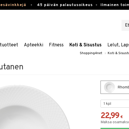
kesävinkkejä
-
45 päivän palautusoikeus -
Ilmainen toim
tuotteet
Apteekki
Fitness
Koti & Sisustus
Lelut, Lap
Shopping4net
»
Koti & Sisust
utanen
Rhomb
22,99
€
Maksa osamaksul