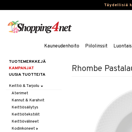
Täydellisiä 
Kauneudenhoito
Piilolinssit
Luontais
TUOTEMERKKEJÄ
Rhombe Pastala
KAMPANJAT
UUSIA TUOTTEITA
Keittiö & Tarjoilu
Aterimet
Kannut & Karahvit
Keittiösäilytys
Keittiötekstiilit
Keittiövälineet
Kodinkoneet