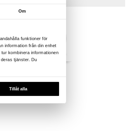
Vinkkejä sinulle
Om
andahålla funktioner för
n information från din enhet
 tur kombinera informationen
 deras tjänster. Du
o
Rhombe Lautanen
LÆN
LYNGBY PORCELÆN
23,90
€
Tillåt alla