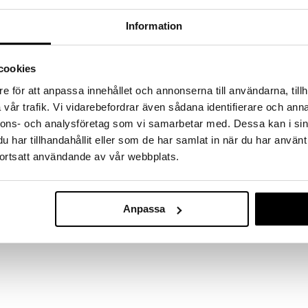
a löydöt kotiin!
Information
isuuteen tehdä löytöjä suuresta ALEstamme. Juuri
mme suuren valikoiman jännittäviä tuotteita
a hinnoilla!
cookies
massa 31.8.2026 asti mutta ole nopea -
otteesi voivat päästä loppumaan!
e för att anpassa innehållet och annonserna till användarna, tillh
i ale-löydöt »
vår trafik. Vi vidarebefordrar även sådana identifierare och anna
nnons- och analysföretag som vi samarbetar med. Dessa kan i sin
har tillhandahållit eller som de har samlat in när du har använt
ortsatt användande av vår webbplats.
Rhombe Kulh
y Posliinilta. Lautanen on oivallinen pasta- ja
legantilla lautasella on selkeä yhteys muuhun Rhombe-
LYNGBY PORCE
lautanen sopii sekä arkeen että erityisiin hetkiin.
19,90
€
Anpassa
orkeus: 6 cm