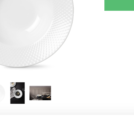
RJOITA ARVOSTELU
KERRO YSTÄVÄLLE