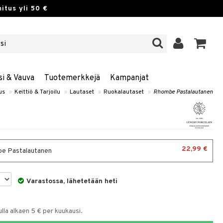
itus yli 50 €
si & Vauva
Tuotemerkkejä
Kampanjat
us
»
Keittiö & Tarjoilu
»
Lautaset
»
Ruokalautaset
»
Rhombe Pastalautanen
22,99 €
e Pastalautanen
Varastossa, lähetetään heti
la alkaen 5 € per kuukausi.