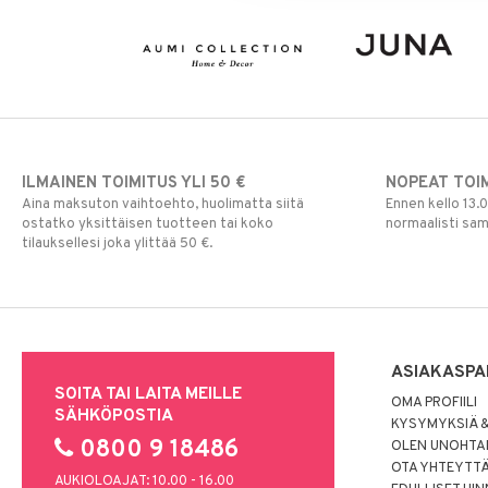
ILMAINEN TOIMITUS YLI 50 €
NOPEAT TOI
Aina maksuton vaihtoehto, huolimatta siitä
Ennen kello 13.
ostatko yksittäisen tuotteen tai koko
normaalisti sa
tilauksellesi joka ylittää 50 €.
ASIAKASPA
SOITA TAI LAITA MEILLE
OMA PROFIILI
SÄHKÖPOSTIA
KYSYMYKSIÄ &
0800 9 18486
OLEN UNOHTAN
OTA YHTEYTT
AUKIOLOAJAT: 10.00 - 16.00