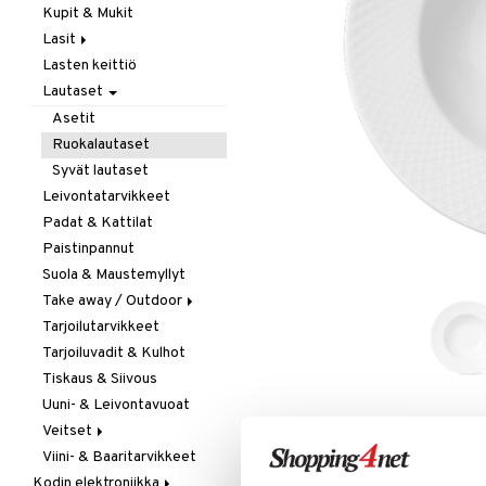
Kupit & Mukit
Kahvi, Tee & Espresso
Lasit
Leivänpaahtimet
Lasten keittiö
Mixerit &
Juoma- & Cocktailasit
Sähkövatkaimet
Lautaset
Juomalasit
Muut koneet
Olutlasit
Asetit
Vedenkeittimet
Shamppanjalasit
Ruokalautaset
Snapsi- & Aveclasit
Syvät lautaset
Viinilasit
Leivontatarvikkeet
Whiskey- & Konjakkilasit
Padat & Kattilat
Paistinpannut
Suola & Maustemyllyt
Take away / Outdoor
Tarjoilutarvikkeet
Eväslaatikot
Tarjoiluvadit & Kulhot
Pullot
Tiskaus & Siivous
Termoskannut
Uuni- & Leivontavuoat
Termosmukit
Veitset
LISÄÄ TOIVELISTALLE
KI
Viini- & Baaritarvikkeet
Erityisveitset
Kodin elektroniikka
Keittiöveitset