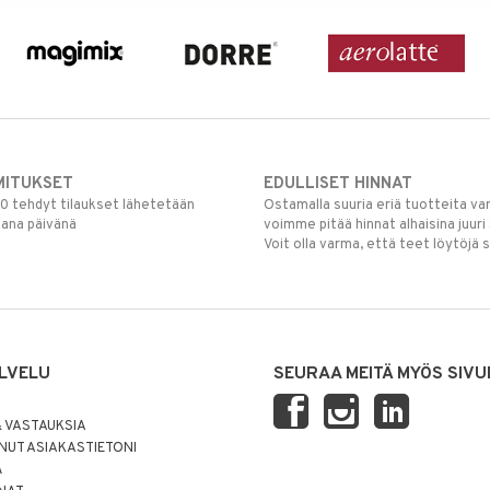
MITUKSET
EDULLISET HINNAT
00 tehdyt tilaukset lähetetään
Ostamalla suuria eriä tuotteita 
mana päivänä
voimme pitää hinnat alhaisina juuri
Voit olla varma, että teet löytöjä 
LVELU
SEURAA MEITÄ MYÖS SIVU
 VASTAUKSIA
UT ASIAKASTIETONI
Ä