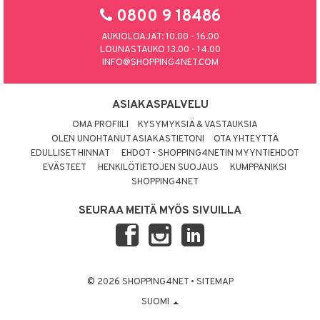
0800 9 18486
AUKIOLOAJAT: 10.00 - 16.00
LOUNASTAUKO 13.00 - 14.00
INFO@SHOPPING4NET.COM
ASIAKASPALVELU
OMA PROFIILI
KYSYMYKSIÄ & VASTAUKSIA
OLEN UNOHTANUT ASIAKASTIETONI
OTA YHTEYTTÄ
EDULLISET HINNAT
EHDOT - SHOPPING4NETIN MYYNTIEHDOT
EVÄSTEET
HENKILÖTIETOJEN SUOJAUS
KUMPPANIKSI
SHOPPING4NET
SEURAA MEITÄ MYÖS SIVUILLA
© 2026 SHOPPING4NET
•
SITEMAP
SUOMI