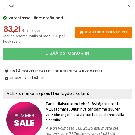
tyisveitset
& Baaritarvikkeet
Varastossa, lähetetään heti
ttiöveitset
ktroniikka
83,21
rinta- & Vihannesveitset
€
(
102,35
€
)
one
ILMAINEN TOIMITUS!
Maksa osamaksulla alkaen 11 € per
kkuulaudat
kuukausi.
uone
uoneen sisustus
päveitset
one
oneen tarvikkeita
oneen koristelu
LISÄÄ OSTOSKORIIN
tsenteroittimet
a
oneen tekstiilit
 huonekalut
& Saalit
tsisetit
LISÄÄ TOIVELISTALLE
KIRJOITA ARVOSTELU
 lamput
tyynyt
KERRO YSTÄVÄLLE
tsitarvikkeet
uoneen säilytys
t
it & Koukut
ALE - on aika napsauttaa löydöt kotiin!
anasetit
uoneen tekstiilit
uotteet
risteet
Tartu tilaisuuteen tehdä löytöjä suuresta
anat & Tyynyliinat
ttöön
lytys
elu
 tekstiilit
ALEstamme. Juuri nyt tarjoamme suuren
valikoiman jännittäviä tuotteita alennetuilla
nyt & Peitot
kut
mot & Veistokset
s
iköt & Lyhdyt
tyynyt
 Grillaustarvikkeet
hinnoilla!
nsäilytys & Korit
lot
huonekalut
oneen tekstiilit
 & hyönteissuoja
iköt & Lyhdyt
Ale on voimassa 31.8.2026 asti mutta ole
spalvelu
nopea - suosikkituotteesi voivat päästä