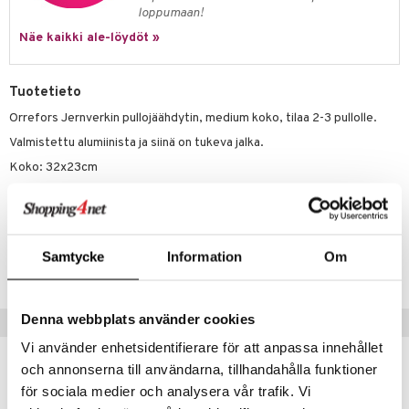
jat
s & Hyllyt
timet
lot
loppumaan!
ksiä & vastauksia
al Art
karit & Koukut
Näe kaikki ale-löydöt »
ynttilät
n ruokinta
mput
tuotetta
ukut
lyt
tolamput
oneen tekstiilit
aistus
 verkkokaupasta
Tuotetieto
näkoristeet
nsäilytys & Korit
tälamput
anasetit
avälineet
ustarvikkeet
Orrefors Jernverkin pullojäähdytin, medium koko, tilaa 2-3 pullolle.
sit
anat & Tyynyliinat
 Peitteet
Valmistettu alumiinista ja siinä on tukeva jalka.
nyt & Peitot
maelämä
Koko: 32x23cm
Volyymi: 7 Litraa
aistus
Tuotenumero
Samtycke
Information
Om
ITK47-1-XX
Denna webbplats använder cookies
Suositut tuotteet
Vi använder enhetsidentifierare för att anpassa innehållet
kampanja
-15%
och annonserna till användarna, tillhandahålla funktioner
för sociala medier och analysera vår trafik. Vi