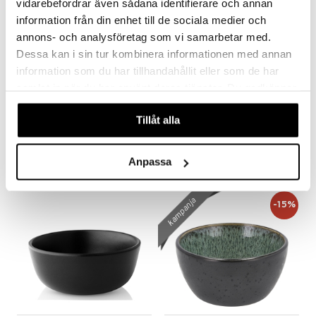
vidarebefordrar även sådana identifierare och annan
information från din enhet till de sociala medier och
annons- och analysföretag som vi samarbetar med.
Dessa kan i sin tur kombinera informationen med annan
information som du har tillhandahållit eller som de har
samlat in när du har använt deras tjänster. Du godkänner
Saatavana useana vaihtoehtona
våra cookies vid fortsatt användande av vår webbplats.
Eva Kulho 24cm
Flora Japonica Noodle Bowl 20.3cm
Tillåt alla
BJØRN WIINBLAD
TOKYO DESIGN STUDIO
50,15
13,90
59
€
(
€
)
€
Anpassa
kampanja
-15%