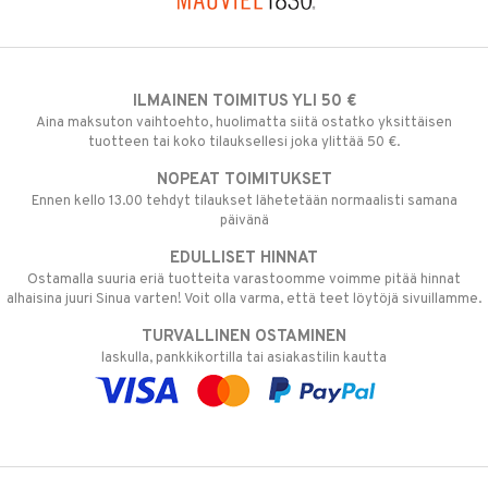
ILMAINEN TOIMITUS YLI 50 €
Aina maksuton vaihtoehto, huolimatta siitä ostatko yksittäisen
tuotteen tai koko tilauksellesi joka ylittää 50 €.
NOPEAT TOIMITUKSET
Ennen kello 13.00 tehdyt tilaukset lähetetään normaalisti samana
päivänä
EDULLISET HINNAT
Ostamalla suuria eriä tuotteita varastoomme voimme pitää hinnat
alhaisina juuri Sinua varten! Voit olla varma, että teet löytöjä sivuillamme.
TURVALLINEN OSTAMINEN
laskulla, pankkikortilla tai asiakastilin kautta