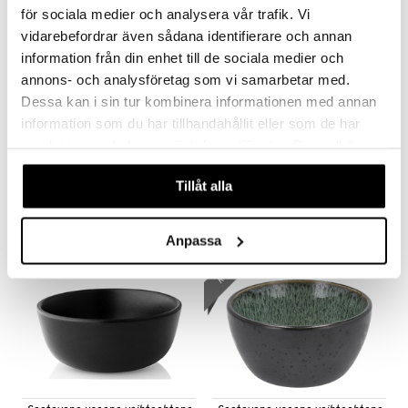
för sociala medier och analysera vår trafik. Vi
vidarebefordrar även sådana identifierare och annan
information från din enhet till de sociala medier och
annons- och analysföretag som vi samarbetar med.
Dessa kan i sin tur kombinera informationen med annan
Saatavana useana vaihtoehtona
information som du har tillhandahållit eller som de har
Eva Kulho 24cm
Flora Japonica Noodle Bowl 20.3cm
samlat in när du har använt deras tjänster. Du godkänner
BJØRN WIINBLAD
TOKYO DESIGN STUDIO
våra cookies vid fortsatt användande av vår webbplats.
Tillåt alla
50,15
13,90
59
€
(
€
)
€
Anpassa
kampanja
-15%