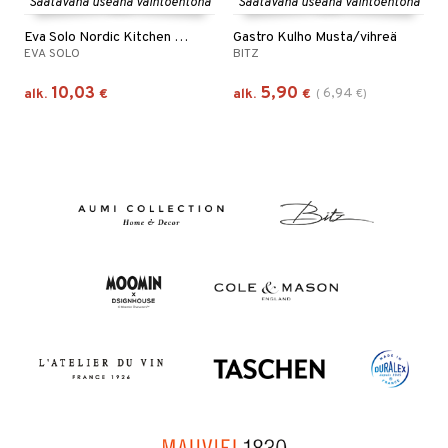
Saatavana useana vaihtoehtona
Saatavana useana vaihtoehtona
Eva Solo Nordic Kitchen Kulho
Gastro Kulho Musta/vihreä
EVA SOLO
BITZ
10,03
5,90
6,94
alk.
€
alk.
€
(
€
)