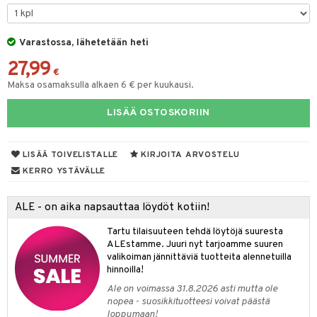
tyisveitset
& Baaritarvikkeet
Varastossa, lähetetään heti
ttiöveitset
ktroniikka
27,99
rinta- & Vihannesveitset
€
one
Maksa osamaksulla alkaen 6 € per kuukausi.
kkuulaudat
uone
uoneen sisustus
LISÄÄ OSTOSKORIIN
päveitset
one
oneen tarvikkeita
oneen koristelu
tsenteroittimet
a
oneen tekstiilit
 huonekalut
& Saalit
LISÄÄ TOIVELISTALLE
KIRJOITA ARVOSTELU
tsisetit
KERRO YSTÄVÄLLE
 lamput
tyynyt
tsitarvikkeet
uoneen säilytys
t
it & Koukut
ALE - on aika napsauttaa löydöt kotiin!
anasetit
uoneen tekstiilit
uotteet
risteet
Tartu tilaisuuteen tehdä löytöjä suuresta
ALEstamme. Juuri nyt tarjoamme suuren
anat & Tyynyliinat
ttöön
lytys
elu
 tekstiilit
valikoiman jännittäviä tuotteita alennetuilla
hinnoilla!
nyt & Peitot
kut
mot & Veistokset
s
iköt & Lyhdyt
tyynyt
 Grillaustarvikkeet
Ale on voimassa 31.8.2026 asti mutta ole
nsäilytys & Korit
lot
huonekalut
oneen tekstiilit
 & hyönteissuoja
iköt & Lyhdyt
nopea - suosikkituotteesi voivat päästä
spalvelu
loppumaan!