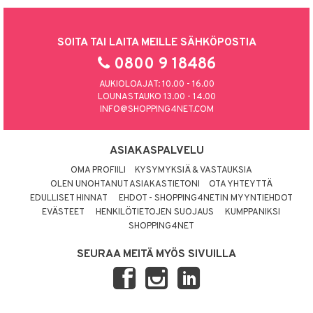
SOITA TAI LAITA MEILLE SÄHKÖPOSTIA
0800 9 18486
AUKIOLOAJAT: 10.00 - 16.00
LOUNASTAUKO 13.00 - 14.00
INFO@SHOPPING4NET.COM
ASIAKASPALVELU
OMA PROFIILI
KYSYMYKSIÄ & VASTAUKSIA
OLEN UNOHTANUT ASIAKASTIETONI
OTA YHTEYTTÄ
EDULLISET HINNAT
EHDOT - SHOPPING4NETIN MYYNTIEHDOT
EVÄSTEET
HENKILÖTIETOJEN SUOJAUS
KUMPPANIKSI
SHOPPING4NET
SEURAA MEITÄ MYÖS SIVUILLA