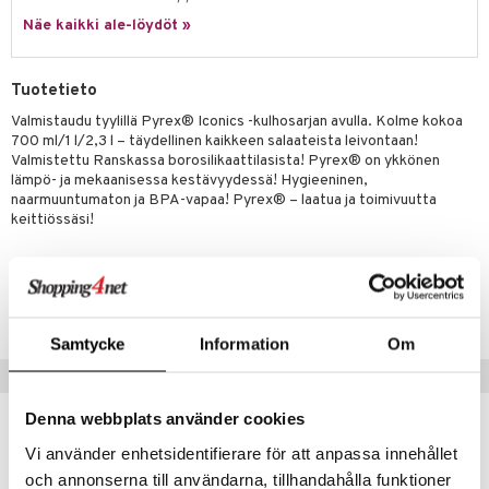
jat
s & Hyllyt
timet
lot
ksiä & vastauksia
Näe kaikki ale-löydöt »
al Art
karit & Koukut
ynttilät
n ruokinta
mput
tuotetta
ukut
lyt
tolamput
oneen tekstiilit
aistus
Tuotetieto
 verkkokaupasta
näkoristeet
nsäilytys & Korit
tälamput
anasetit
Valmistaudu tyylillä Pyrex® Iconics -kulhosarjan avulla. Kolme kokoa
avälineet
ustarvikkeet
700 ml/1 l/2,3 l – täydellinen kaikkeen salaateista leivontaan!
sit
anat & Tyynyliinat
 Peitteet
Valmistettu Ranskassa borosilikaattilasista! Pyrex® on ykkönen
lämpö- ja mekaanisessa kestävyydessä! Hygieeninen,
nyt & Peitot
maelämä
naarmuuntumaton ja BPA-vapaa! Pyrex® – laatua ja toimivuutta
keittiössäsi!
aistus
Tuotenumero
IUF54-1-KL
Samtycke
Information
Om
Suositut tuotteet
Denna webbplats använder cookies
kampanja
-15%
Vi använder enhetsidentifierare för att anpassa innehållet
och annonserna till användarna, tillhandahålla funktioner