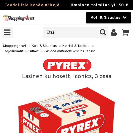
Täydellisiä kesävinkkejä
-
Ilmainen toimitus yli 50 €
Koti & Sisustus
ERKKEJÄ
Kauneudenhoito
JAT
UOTTEITA
Piilolinssit
Shopping4net
»
Koti & Sisustus
»
Keittiö & Tarjoilu
»
Tarjoiluvadit & Kulhot
»
Lasinen kulhosetti Iconics, 3 osaa
Luontaistuotteet
 Tarjoilu
Apteekki
et
Lasinen kulhosetti Iconics, 3 osaa
 & Karahvit
Fitness
säilytys
Koti & Sisustus
ekstiilit
Lelut, Lapsi & Vauva
välineet
Tuotemerkkejä
oneet
Kampanjat
vi, Tee & Espresso
 Mukit