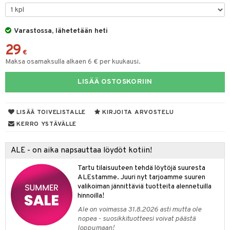
tyisveitset
& Baaritarvikkeet
Varastossa, lähetetään heti
ttiöveitset
ktroniikka
29
rinta- & Vihannesveitset
€
one
Maksa osamaksulla alkaen 6 € per kuukausi.
kkuulaudat
uone
uoneen sisustus
LISÄÄ OSTOSKORIIN
päveitset
one
oneen tarvikkeita
oneen koristelu
tsenteroittimet
a
oneen tekstiilit
 huonekalut
& Saalit
LISÄÄ TOIVELISTALLE
KIRJOITA ARVOSTELU
tsisetit
KERRO YSTÄVÄLLE
 lamput
tyynyt
tsitarvikkeet
uoneen säilytys
t
it & Koukut
ALE - on aika napsauttaa löydöt kotiin!
anasetit
uoneen tekstiilit
uotteet
risteet
Tartu tilaisuuteen tehdä löytöjä suuresta
ALEstamme. Juuri nyt tarjoamme suuren
anat & Tyynyliinat
ttöön
lytys
elu
 tekstiilit
valikoiman jännittäviä tuotteita alennetuilla
hinnoilla!
nyt & Peitot
kut
mot & Veistokset
s
iköt & Lyhdyt
tyynyt
 Grillaustarvikkeet
Ale on voimassa 31.8.2026 asti mutta ole
nsäilytys & Korit
lot
huonekalut
oneen tekstiilit
 & hyönteissuoja
iköt & Lyhdyt
nopea - suosikkituotteesi voivat päästä
spalvelu
loppumaan!