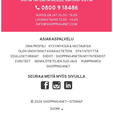
SOITA TAI LAITA MEILLE SÄHKÖPOSTIA
0800 9 18486
AUKIOLOAJAT: 10.00 - 16.00
LOUNASTAUKO 13.00 - 14.00
INFO@SHOPPING4NET.COM
ASIAKASPALVELU
OMA PROFIILI
KYSYMYKSIÄ & VASTAUKSIA
OLEN UNOHTANUT ASIAKASTIETONI
OTA YHTEYTTÄ
EDULLISET HINNAT
EHDOT - SHOPPING4NETIN MYYNTIEHDOT
EVÄSTEET
HENKILÖTIETOJEN SUOJAUS
KUMPPANIKSI
SHOPPING4NET
SEURAA MEITÄ MYÖS SIVUILLA
© 2026 SHOPPING4NET
•
SITEMAP
SUOMI