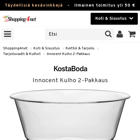
Täydellisiä kesävinkkejä
-
Ilmainen toimitus yli 50 €
Koti & Sisustus
ERKKEJÄ
Kauneudenhoito
JAT
UOTTEITA
Piilolinssit
Shopping4net
»
Koti & Sisustus
»
Keittiö & Tarjoilu
»
Tarjoiluvadit & Kulhot
»
Innocent Kulho 2-Pakkaus
Luontaistuotteet
 Tarjoilu
Apteekki
et
Innocent Kulho 2-Pakkaus
 & Karahvit
Fitness
säilytys
Koti & Sisustus
ekstiilit
Lelut, Lapsi & Vauva
välineet
Tuotemerkkejä
oneet
Kampanjat
vi, Tee & Espresso
 Mukit