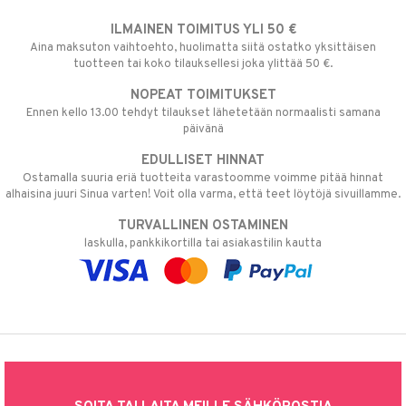
ILMAINEN TOIMITUS YLI 50 €
Aina maksuton vaihtoehto, huolimatta siitä ostatko yksittäisen
tuotteen tai koko tilauksellesi joka ylittää 50 €.
NOPEAT TOIMITUKSET
Ennen kello 13.00 tehdyt tilaukset lähetetään normaalisti samana
päivänä
EDULLISET HINNAT
Ostamalla suuria eriä tuotteita varastoomme voimme pitää hinnat
alhaisina juuri Sinua varten! Voit olla varma, että teet löytöjä sivuillamme.
TURVALLINEN OSTAMINEN
laskulla, pankkikortilla tai asiakastilin kautta