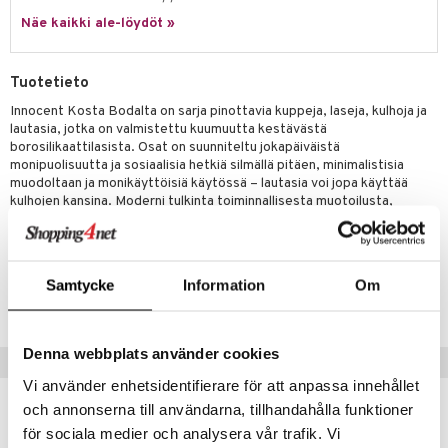
jat
s & Hyllyt
timet
lot
ksiä & vastauksia
Näe kaikki ale-löydöt »
al Art
karit & Koukut
ynttilät
n ruokinta
mput
tuotetta
ukut
lyt
tolamput
oneen tekstiilit
aistus
Tuotetieto
 verkkokaupasta
näkoristeet
nsäilytys & Korit
tälamput
anasetit
Innocent Kosta Bodalta on sarja pinottavia kuppeja, laseja, kulhoja ja
avälineet
ustarvikkeet
lautasia, jotka on valmistettu kuumuutta kestävästä
sit
anat & Tyynyliinat
 Peitteet
borosilikaattilasista. Osat on suunniteltu jokapäiväistä
monipuolisuutta ja sosiaalisia hetkiä silmällä pitäen, minimalistisia
nyt & Peitot
maelämä
muodoltaan ja monikäyttöisiä käytössä – lautasia voi jopa käyttää
kulhojen kansina. Moderni tulkinta toiminnallisesta muotoilusta,
aistus
täydellinen tarjoiluun, säilytykseen tai yksinkertaisesti nautiskeluun.
Tuotenumero
Samtycke
Information
Om
IUF05-14.5-KL
Denna webbplats använder cookies
Suositut tuotteet
Vi använder enhetsidentifierare för att anpassa innehållet
kampanja
och annonserna till användarna, tillhandahålla funktioner
-15%
för sociala medier och analysera vår trafik. Vi