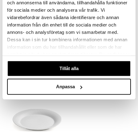
och annonserna till användarna, tillhandahålla funktioner
för sociala medier och analysera vår trafik. Vi
vidarebefordrar även sådana identifierare och annan
information från din enhet till de sociala medier och
annons- och analysföretag som vi samarbetar med.
Dessa kan i sin tur kombinera informationen med annan
information som du har tillhandahållit eller som de har
Hammershøi Jouluvaasi 13cm
Hammershøi Jouluvati ovaali 27x34cm
samlat in när du har använt deras tjänster. Du godkänner
KÄHLER
KÄHLER
våra cookies vid fortsatt användande av vår webbplats.
Tillåt alla
39,90
63,90
€
€
Anpassa