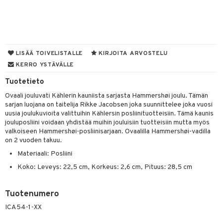
tyisveitset
& Baaritarvikkeet
ttiöveitset
ktroniikka
rinta- & Vihannesveitset
one
LISÄÄ TOIVELISTALLE
KIRJOITA ARVOSTELU
KERRO YSTÄVÄLLE
kkuulaudat
uone
uoneen sisustus
Tuotetieto
päveitset
one
oneen tarvikkeita
oneen koristelu
Ovaali jouluvati Kählerin kauniista sarjasta Hammershøi joulu. Tämän
tsenteroittimet
a
oneen tekstiilit
 huonekalut
& Saalit
sarjan luojana on taitelija Rikke Jacobsen joka suunnittelee joka vuosi
uusia joulukuvioita valittuihin Kählersin posliinituotteisiin. Tämä kaunis
tsisetit
 lamput
tyynyt
jouluposliini voidaan yhdistää muihin jouluisiin tuotteisiin mutta myös
valkoiseen Hammershøi-posliinisarjaan. Ovaalilla Hammershøi-vadilla
tsitarvikkeet
uoneen säilytys
t
it & Koukut
on 2 vuoden takuu.
Materiaali: Posliini
anasetit
uoneen tekstiilit
uotteet
risteet
Koko: Leveys: 22,5 cm, Korkeus: 2,6 cm, Pituus: 28,5 cm
anat & Tyynyliinat
ttöön
lytys
elu
 tekstiilit
nyt & Peitot
kut
mot & Veistokset
s
iköt & Lyhdyt
tyynyt
 Grillaustarvikkeet
Tuotenumero
nsäilytys & Korit
lot
ICA54-1-XX
huonekalut
oneen tekstiilit
 & hyönteissuoja
iköt & Lyhdyt
spalvelu