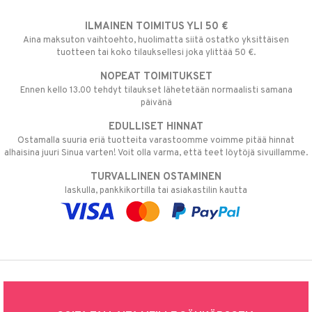
ILMAINEN TOIMITUS YLI 50 €
Aina maksuton vaihtoehto, huolimatta siitä ostatko yksittäisen
tuotteen tai koko tilauksellesi joka ylittää 50 €.
NOPEAT TOIMITUKSET
Ennen kello 13.00 tehdyt tilaukset lähetetään normaalisti samana
päivänä
EDULLISET HINNAT
Ostamalla suuria eriä tuotteita varastoomme voimme pitää hinnat
alhaisina juuri Sinua varten! Voit olla varma, että teet löytöjä sivuillamme.
TURVALLINEN OSTAMINEN
laskulla, pankkikortilla tai asiakastilin kautta