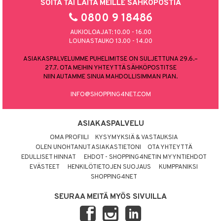
SOITA TAI LAITA MEILLE SÄHKÖPOSTIA
0800 9 18486
AUKIOLOAJAT: 10.00 - 16.00
LOUNASTAUKO 13.00 - 14.00
ASIAKASPALVELUMME PUHELIMITSE ON SULJETTUNA 29.6.–
27.7. OTA MEIHIN YHTEYTTÄ SÄHKÖPOSTITSE
NIIN AUTAMME SINUA MAHDOLLISIMMAN PIAN.
INFO@SHOPPING4NET.COM
ASIAKASPALVELU
OMA PROFIILI
KYSYMYKSIÄ & VASTAUKSIA
OLEN UNOHTANUT ASIAKASTIETONI
OTA YHTEYTTÄ
EDULLISET HINNAT
EHDOT - SHOPPING4NETIN MYYNTIEHDOT
EVÄSTEET
HENKILÖTIETOJEN SUOJAUS
KUMPPANIKSI
SHOPPING4NET
SEURAA MEITÄ MYÖS SIVUILLA